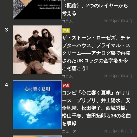
〈配信〉、2つのレイヤーから
考える
コラム
2026年08月04日
洋楽
ザ・ストーン・ローゼズ、チャ
プターハウス、プライマル・ス
クリーム――アナログ盤で再発
されたUKロックの金字塔を今
こそ聴こう!
コラム
2026年08月04日
邦楽
コンピ『心に響く夏唄』がリリ
ース プリプリ、井上陽水、安
全地帯、松田聖子、西城秀樹、
松山千春、吉田拓郎ら36の名曲
を収録
ニュース
2023年06月13日