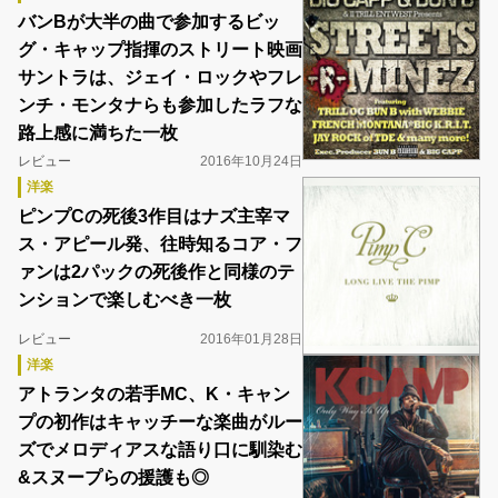
バンBが大半の曲で参加するビッ
グ・キャップ指揮のストリート映画
サントラは、ジェイ・ロックやフレ
ンチ・モンタナらも参加したラフな
路上感に満ちた一枚
レビュー
2016年10月24日
洋楽
ピンプCの死後3作目はナズ主宰マ
ス・アピール発、往時知るコア・フ
ァンは2パックの死後作と同様のテ
ンションで楽しむべき一枚
レビュー
2016年01月28日
洋楽
アトランタの若手MC、K・キャン
プの初作はキャッチーな楽曲がルー
ズでメロディアスな語り口に馴染む
&スヌープらの援護も◎