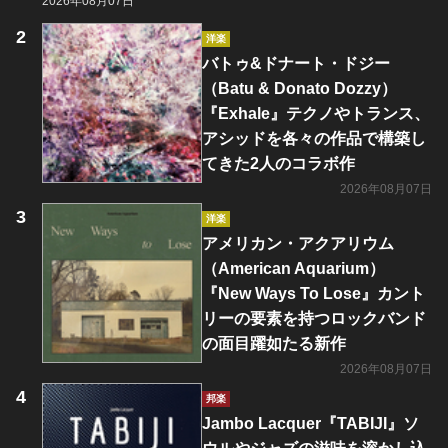
2026年08月07日
洋楽
バトゥ&ドナート・ドジー
（Batu & Donato Dozzy）
『Exhale』テクノやトランス、
アシッドを各々の作品で構築し
てきた2人のコラボ作
2026年08月07日
洋楽
アメリカン・アクアリウム
（American Aquarium）
『New Ways To Lose』カント
リーの要素を持つロックバンド
の面目躍如たる新作
2026年08月07日
邦楽
Jambo Lacquer『TABIJI』ソ