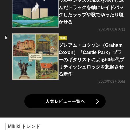
ウルやジャズの滋味を溶かし込
んだトラックを軸にレイドバッ
クしたラップや歌でゆったり聴
かせる
2026年08月07日
洋楽
グレアム・コクソン（Graham
Coxon）『Castle Park』ブラ
ーのギタリストによる60年代ブ
リティッシュロックを想起させ
る新作
2026年08月05日
人気レビュー一覧へ
Mikiki トレンド