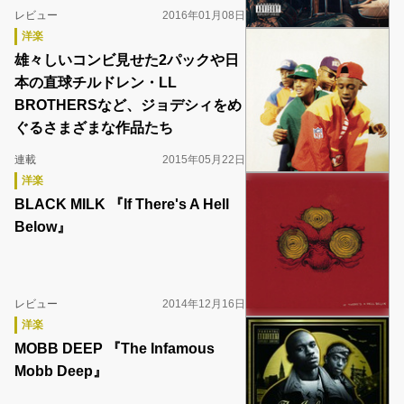
レビュー
2016年01月08日
洋楽
雄々しいコンビ見せた2パックや日
本の直球チルドレン・LL
BROTHERSなど、ジョデシィをめ
ぐるさまざまな作品たち
連載
2015年05月22日
洋楽
BLACK MILK 『If There's A Hell
Below』
レビュー
2014年12月16日
洋楽
MOBB DEEP 『The Infamous
Mobb Deep』