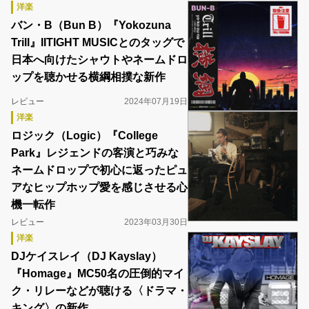
洋楽
バン・B（Bun B）『Yokozuna
Trill』IITIGHT MUSICとのタッグで
日本へ向けたシャウトやネームドロ
ップを聴かせる横綱相撲な新作
レビュー
2024年07月19日
洋楽
ロジック（Logic）『College
Park』レジェンドの客演と巧みな
ネームドロップで初心に返ったピュ
アなヒップホップ愛を感じさせる心
機一転作
レビュー
2023年03月30日
洋楽
DJケイスレイ（DJ Kayslay）
『Homage』MC50名の圧倒的マイ
ク・リレーなどが聴ける〈ドラマ・
キング〉の新作