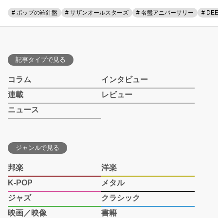
# ポップの羅針盤
# サザンオールスターズ
# 名盤アニバーサリー
# DE
記事タイプで見る
コラム
インタビュー
連載
レビュー
ニュース
ジャンルで見る
邦楽
洋楽
K-POP
メタル
ジャズ
クラシック
映画／映像
書籍