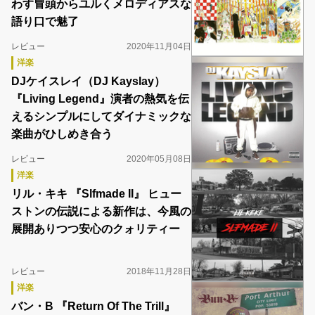
わす冒頭からユルくメロディアスな
語り口で魅了
レビュー
2020年11月04日
洋楽
DJケイスレイ（DJ Kayslay）
『Living Legend』演者の熱気を伝
えるシンプルにしてダイナミックな
楽曲がひしめき合う
レビュー
2020年05月08日
洋楽
リル・キキ 『Slfmade II』 ヒュー
ストンの伝説による新作は、今風の
展開ありつつ安心のクォリティー
レビュー
2018年11月28日
洋楽
バン・B 『Return Of The Trill』