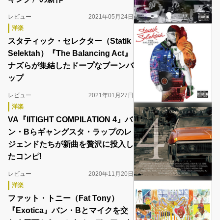
レビュー
2021年05月24日
洋楽
スタティック・セレクター（Statik
Selektah）『The Balancing Act』
ナズらが集結したドープなブーンバ
ップ
レビュー
2021年01月27日
洋楽
VA『IITIGHT COMPILATION 4』バ
ン・Bらギャングスタ・ラップのレ
ジェンドたちが新曲を贅沢に投入し
たコンピ!
レビュー
2020年11月20日
洋楽
ファット・トニー（Fat Tony）
『Exotica』バン・Bとマイクを交