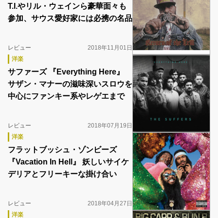
T.I.やリル・ウェインら豪華面々も
参加、サウス愛好家には必携の名品
レビュー
2018年11月01日
洋楽
サファーズ 『Everything Here』
サザン・マナーの滋味深いスロウを
中心にファンキー系やレゲエまで
レビュー
2018年07月19日
洋楽
フラットブッシュ・ゾンビーズ
『Vacation In Hell』 妖しいサイケ
デリアとフリーキーな掛け合い
レビュー
2018年04月27日
洋楽