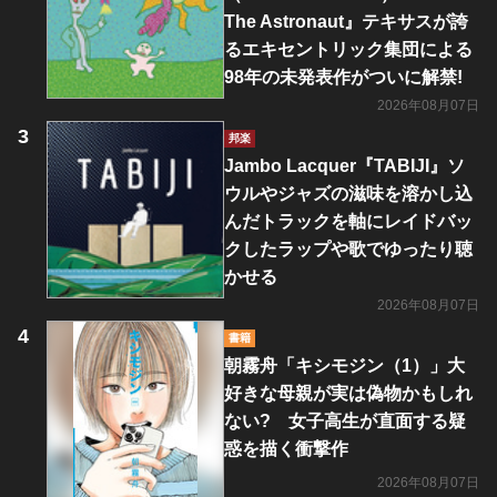
The Astronaut』テキサスが誇
るエキセントリック集団による
98年の未発表作がついに解禁!
2026年08月07日
邦楽
Jambo Lacquer『TABIJI』ソ
ウルやジャズの滋味を溶かし込
んだトラックを軸にレイドバッ
クしたラップや歌でゆったり聴
かせる
2026年08月07日
書籍
朝霧舟「キシモジン（1）」大
好きな母親が実は偽物かもしれ
ない? 女子高生が直面する疑
惑を描く衝撃作
2026年08月07日