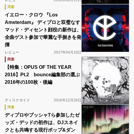
レビュー
2018年08月15日
洋楽
イエロー・クロウ 『Los
Amsterdam』 ディプロと双璧なす
マッド・ディセント顔役の新作は、
全曲ゲスト参加で華麗な手捌きを発
揮
レビュー
2017年04月18日
邦楽
【特集：OPUS OF THE YEAR
2016】Pt.2 bounce編集部の選ぶ
2016年の100枚・後編
ディスクガイド
2016年12月28日
洋楽
ディプロやプッシャTら参加したゼ
ッズ・デッドの初作は、DJスネイ
クとも共鳴する現行ポップ&ダン