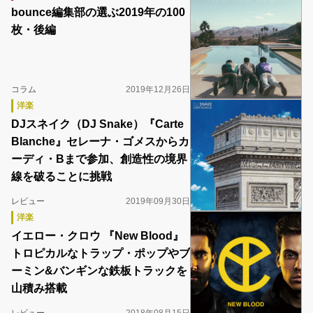
bounce編集部の選ぶ2019年の100
枚・後編
コラム
2019年12月26日
洋楽
DJスネイク（DJ Snake）『Carte
Blanche』セレーナ・ゴメスからカ
ーディ・Bまで参加、創造性の境界
線を破ることに挑戦
レビュー
2019年09月30日
洋楽
イエロー・クロウ 『New Blood』
トロピカルなトラップ・ポップやブ
ーミン&バンギンな鉄板トラックを
山積み搭載