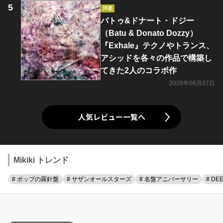
洋楽
バトゥ&ドナート・ドジー
（Batu & Donato Dozzy）
『Exhale』テクノやトランス、
アシッドを各々の作品で構築し
てきた2人のコラボ作
2026年08月07日
人気レビュー一覧へ
Mikiki トレンド
# ポップの羅針盤
# サザンオールスターズ
# 名盤アニバーサリー
# DE