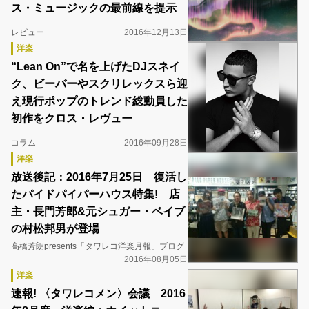
ス・ミュージックの最前線を提示
レビュー
2016年12月13日
洋楽
“Lean On”で名を上げたDJスネイ
ク、ビーバーやスクリレックスら迎
え現行ポップのトレンド総動員した
初作をクロス・レヴュー
コラム
2016年09月28日
洋楽
放送後記：2016年7月25日 復活し
たパイドパイパーハウス特集! 店
主・長門芳郎&元シュガー・ベイブ
の村松邦男が登場
高橋芳朗presents「タワレコ洋楽月報」ブログ
2016年08月05日
洋楽
速報! 〈タワレコメン〉会議 2016