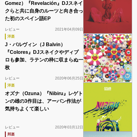
Gomez）『Revelación』DJスネイ
クらと共に自身のルーツと向き合っ
た初のスペイン語EP
レビュー
2021年04月09日
洋楽
J・バルヴィン（J Balvin）
『Colores』DJスネイクやディプ
ロも参加、ラテンの枠に収まらぬ一
枚
レビュー
2020年06月25日
洋楽
オズナ（Ozuna）『Nibiru』レゲト
ンの雄の3作目は、アーバン作法が
気持ちよくて楽しい
レビュー
2020年03月12日
邦楽