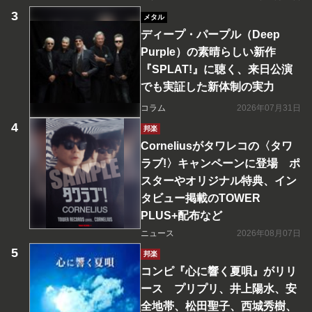
メタル
ディープ・パープル（Deep
Purple）の素晴らしい新作
『SPLAT!』に聴く、来日公演
でも実証した新体制の実力
コラム
2026年07月31日
邦楽
Corneliusがタワレコの〈タワ
ラブ!〉キャンペーンに登場 ポ
スターやオリジナル特典、イン
タビュー掲載のTOWER
PLUS+配布など
ニュース
2026年08月07日
邦楽
コンピ『心に響く夏唄』がリリ
ース プリプリ、井上陽水、安
全地帯、松田聖子、西城秀樹、