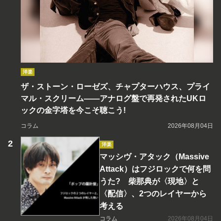
洋楽
ザ・ストーン・ローゼズ、チャプターハウス、プライ
マル・スクリーム――アナログ盤で再発されたUKロ
ックの金字塔を今こそ聴こう!
コラム
2026年08月04日
洋楽
マッシヴ・アタック（Massive
Attack）はフジロックで何を問
うた? 柴那典が〈現地〉と
〈配信〉、2つのレイヤーから
考える
コラム
2026年08月04日