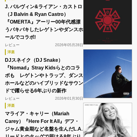
J. バルヴィン&ライアン・カストロ
（J Balvin & Ryan Castro）
『OMERTA』アーリー00年代感漂
うバキバキしたレゲトンやダンスホ
ールでコラボ!
レビュー
2026年05月28日
洋楽
DJスネイク（DJ Snake）
『Nomad』Stray Kidsらとのコラ
ボも レゲトンやトラップ、ダンス
ホールなどのハイブリッドなサウン
ドで躍らせる6年ぶりの新作
レビュー
2026年01月30日
洋楽
マライア・キャリー（Mariah
Carey）『Here For It All』デフ・
ジャム黄金期など名盤を生んだL.A.
リードとのタッグで届ける8年ぶり