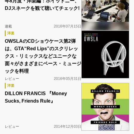
年8月度・洋楽編：ホイットニー、
DJスネークを観て聴いてチェック!
連載
2016年07月15日
洋楽
OWSLAのCDショウケース第2弾
は、GTA“Red Lips”のスクリレッ
クス・リミックスなどユニークな
面々がさまざまにベース・ミュージ
ックを料理
レビュー
2016年05月31日
洋楽
DILLON FRANCIS 『Money
Sucks, Friends Rule』
レビュー
2014年12月03日