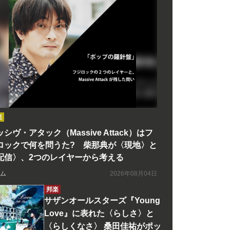
楽
シヴ・アタック（Massive Attack）はフ
ロックで何を問うた? 柴那典が〈現地〉と
配信〉、2つのレイヤーから考える
ム
2026年08月04日
邦楽
サザンオールスターズ『Young
Love』に表れた〈らしさ〉と
〈らしくなさ〉 桑田佳祐がポッ