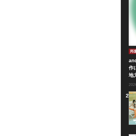
邦
an
作
地
20