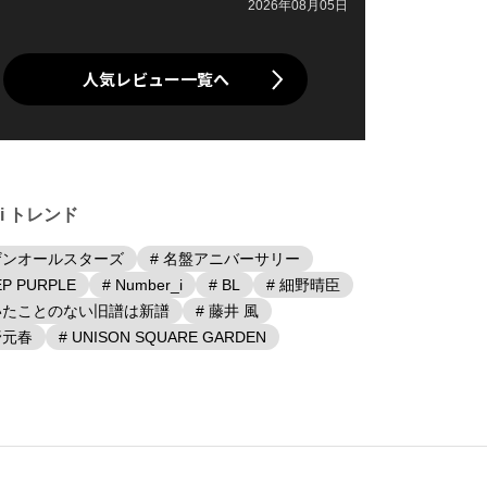
2026年08月05日
人気レビュー一覧へ
iki トレンド
ザンオールスターズ
# 名盤アニバーサリー
EP PURPLE
# Number_i
# BL
# 細野晴臣
聴いたことのない旧譜は新譜
# 藤井 風
野元春
# UNISON SQUARE GARDEN