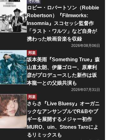
その他
ロビー・ロバートソン（Robbie
Robertson）『Filmworks:
Insomnia』スコセッシ監督作
「ラスト・ワルツ」など自身が
携わった映画音楽を収録
2026年08月06日
邦楽
坂本美雨『Something True』森
山直太朗、伊藤ゴロー、原摩利
彦がプロデュースした新作は坂
本龍一との父娘共演も
2026年07月31日
邦楽
さらさ『Live Bluesy』オーガニ
ックなアンサンブルでR&Bやブ
ギーを展開するメジャー初作
MURO、uin、Stones Taroによ
るリミックスも