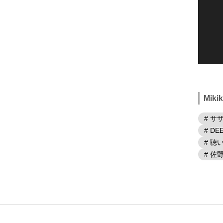
Mik
# サ
# DE
# 
# 佐