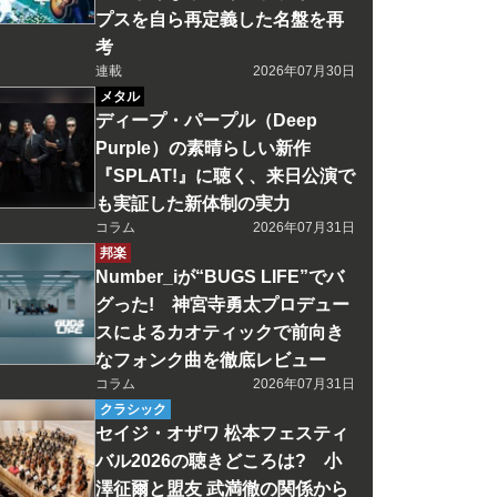
プスを自ら再定義した名盤を再
考
連載
2026年07月30日
メタル
ディープ・パープル（Deep
Purple）の素晴らしい新作
『SPLAT!』に聴く、来日公演で
も実証した新体制の実力
コラム
2026年07月31日
邦楽
Number_iが“BUGS LIFE”でバ
グった! 神宮寺勇太プロデュー
スによるカオティックで前向き
なフォンク曲を徹底レビュー
コラム
2026年07月31日
クラシック
セイジ・オザワ 松本フェスティ
バル2026の聴きどころは? 小
澤征爾と盟友 武満徹の関係から