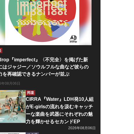
楽
drop『imperfect』〈不完全〉を掲げた新
にはジャジー／ソウルフルな曲など彼らの
力を再確認できるナンバーが並ぶ
26年08月06日
邦楽
CIRRA『Water』LDH発10人組
がE-girlsの流れを汲むキャッチ
ーな楽曲を武器にそれぞれの魅
力を輝かせるセカンドEP
2026年08月06日