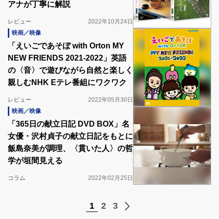
アナが丁寧に解説
レビュー
2022年10月24日
映画／映像
「えいごであそぼ with Orton MY
NEW FRIENDS 2021-2022」英語
の〈音〉で遊びながら自然と楽しく
親しむNHK Eテレ番組にワクワク
レビュー
2022年05月30日
映画／映像
「365日の献立日記 DVD BOX」名
女優・沢村貞子の献立日記をもとに
飯島奈美が調理、〈貫いた人〉の哲
学が垣間見える
コラム
2022年02月25日
1
2
3