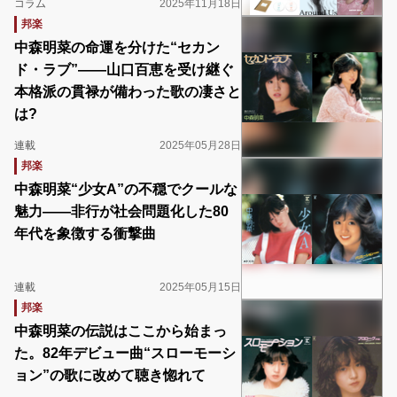
コラム
2025年11月18日
邦楽
中森明菜の命運を分けた“セカン
ド・ラブ”――山口百恵を受け継ぐ
本格派の貫禄が備わった歌の凄さと
は?
連載
2025年05月28日
邦楽
中森明菜“少女A”の不穏でクールな
魅力――非行が社会問題化した80
年代を象徴する衝撃曲
連載
2025年05月15日
邦楽
中森明菜の伝説はここから始まっ
た。82年デビュー曲“スローモーシ
ョン”の歌に改めて聴き惚れて