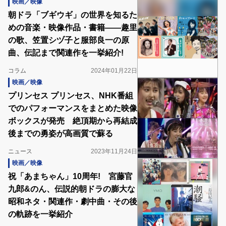
映画／映像
朝ドラ「ブギウギ」の世界を知るた
めの音楽・映像作品・書籍――趣里
の歌、笠置シヅ子と服部良一の原
曲、伝記まで関連作を一挙紹介!
コラム
2024年01月22日
映画／映像
プリンセス プリンセス、NHK番組
でのパフォーマンスをまとめた映像
ボックスが発売 絶頂期から再結成
後までの勇姿が高画質で蘇る
ニュース
2023年11月24日
映画／映像
祝「あまちゃん」10周年! 宮藤官
九郎&のん、伝説的朝ドラの膨大な
昭和ネタ・関連作・劇中曲・その後
の軌跡を一挙紹介