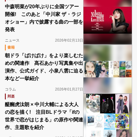
中森明菜が20年ぶりに全国ツアー
開催! このあと「中川家 ザ・ラジ
オショー」内で披露する曲の一部を
発表
ニュース
2026年02月13日
書籍
朝ドラ「ばけばけ」をより楽しむた
めの関連作 髙石あかり写真集や出
演作、公式ガイド、小泉八雲に迫る
本など一挙紹介
コラム
2026年01月27日
邦楽
醍醐虎汰朗 × 中川大輔による大人
の恋を描く! 注目BLドラマ「ifの
世界で恋がはじまる」の原作や関連
作、主題歌を紹介