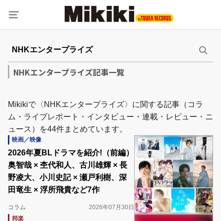
NHKエンタープライズ記事一覧
Mikikiで〈NHKエンタープライズ〉に関する記事（コラ
ム・ライブレポート・インタビュー・連載・レビュー・ニ
ュース）を44件まとめています。
映画／映像
2026年夏BLドラマを紹介!（前編）
奥智哉 × 杢代和人、古川雄輝 × 長
野凌大、小川史記 × 瀬戸利樹、深
田竜生 × 浮所飛貴など7作
コラム
2026年07月30日
邦楽