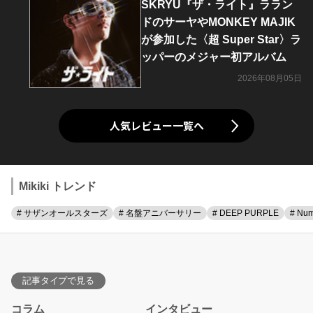
SKRYU『ザ・ライト』ララン
ドのサーヤやMONKEY MAJIK
が参加した〈超 Super Star〉ラ
ッパーのメジャー初アルバム
2026年08月05日
人気レビュー一覧へ
Mikiki トレンド
# サザンオールスターズ
# 名盤アニバーサリー
# DEEP PURPLE
# Num
記事タイプで見る
コラム
インタビュー