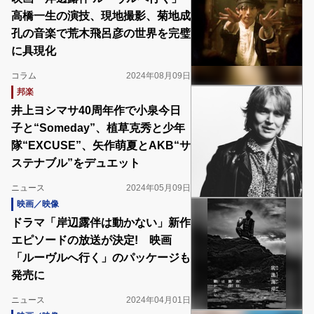
高橋一生の演技、現地撮影、菊地成
孔の音楽で荒木飛呂彦の世界を完璧
に具現化
コラム
2024年08月09日
邦楽
井上ヨシマサ40周年作で小泉今日
子と“Someday”、植草克秀と少年
隊“EXCUSE”、矢作萌夏とAKB“サ
ステナブル”をデュエット
ニュース
2024年05月09日
映画／映像
ドラマ「岸辺露伴は動かない」新作
エピソードの放送が決定! 映画
「ルーヴルへ行く」のパッケージも
発売に
ニュース
2024年04月01日