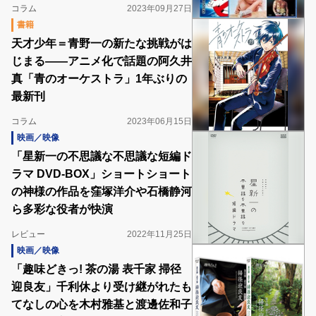
コラム
2023年09月27日
書籍
天才少年＝青野一の新たな挑戦がは
じまる――アニメ化で話題の阿久井
真「青のオーケストラ」1年ぶりの
最新刊
コラム
2023年06月15日
映画／映像
「星新一の不思議な不思議な短編ド
ラマ DVD-BOX」ショートショート
の神様の作品を窪塚洋介や石橋静河
ら多彩な役者が快演
レビュー
2022年11月25日
映画／映像
「趣味どきっ! 茶の湯 表千家 掃径
迎良友」千利休より受け継がれたも
てなしの心を木村雅基と渡邊佐和子