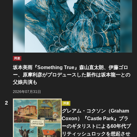
邦楽
坂本美雨『Something True』森山直太朗、伊藤ゴロ
ー、原摩利彦がプロデュースした新作は坂本龍一との
父娘共演も
2026年07月31日
洋楽
グレアム・コクソン（Graham
Coxon）『Castle Park』ブラ
ーのギタリストによる60年代ブ
リティッシュロックを想起させ