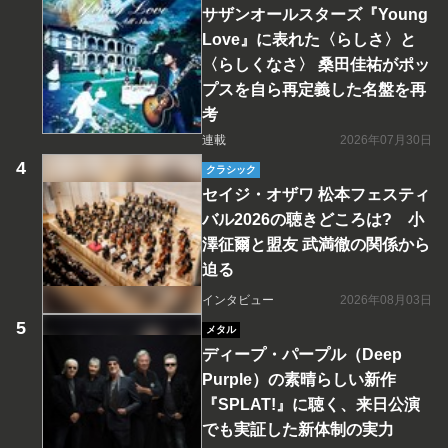
サザンオールスターズ『Young
Love』に表れた〈らしさ〉と
〈らしくなさ〉 桑田佳祐がポッ
プスを自ら再定義した名盤を再
考
連載
2026年07月30日
クラシック
セイジ・オザワ 松本フェスティ
バル2026の聴きどころは? 小
澤征爾と盟友 武満徹の関係から
迫る
インタビュー
2026年08月03日
メタル
ディープ・パープル（Deep
Purple）の素晴らしい新作
『SPLAT!』に聴く、来日公演
でも実証した新体制の実力