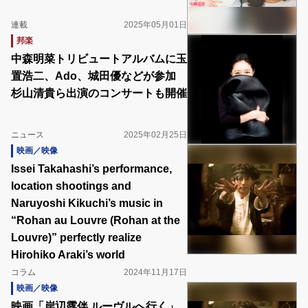
連載
2025年05月01日
邦楽
中森明菜トリビュートアルバムに玉
置浩二、Ado、城田優などが参加
杉山清貴ら出演のコンサートも開催
ニュース
2025年02月25日
映画／映像
Issei Takahashi’s performance,
location shootings and
Naruyoshi Kikuchi’s music in
“Rohan au Louvre (Rohan at the
Louvre)” perfectly realize
Hirohiko Araki’s world
コラム
2024年11月17日
映画／映像
映画「岸辺露伴 ルーヴルへ行く」