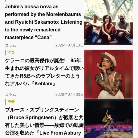
Jobim’s bossa nova as
performed by the Morelenbaums
and Ryuichi Sakamoto: Listening
to the newly remastered
masterpiece “Casa”
コラム
2026年07月13日
洋楽
ケラーニの最高傑作が誕生! 95年
生まれの彼女がリアルタイムで聴い
てきたR&Bへのラブレターのよう
なアルバム『Kehlani』
コラム
2026年07月03日
洋楽
ブルース・スプリングスティーン
（Bruce Springsteen）が観客と共
有した美しい情景――故郷での凱旋
公演を収めた『Live From Asbury