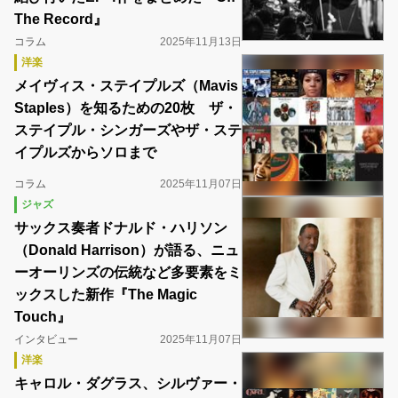
The Record』
コラム
2025年11月13日
洋楽
メイヴィス・ステイプルズ（Mavis
Staples）を知るための20枚 ザ・
ステイプル・シンガーズやザ・ステ
イプルズからソロまで
コラム
2025年11月07日
ジャズ
サックス奏者ドナルド・ハリソン
（Donald Harrison）が語る、ニュ
ーオーリンズの伝統など多要素をミ
ックスした新作『The Magic
Touch』
インタビュー
2025年11月07日
洋楽
キャロル・ダグラス、シルヴァー・