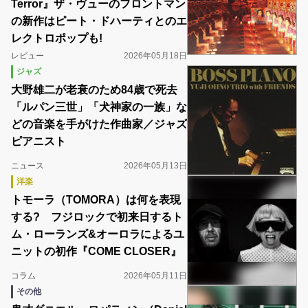
Terror』ザ・ヴューのフロントマン
の新作はピート・ドハーティとのエ
レクトロポップも!
レビュー
2026年05月18日
ジャズ
大野雄二が老衰のため84歳で死去
「ルパン三世」「犬神家の一族」な
どの音楽を手がけた作曲家／ジャズ
ピアニスト
ニュース
2026年05月13日
洋楽
トモーラ（TOMORA）は何を表現
する? フジロックで初来日するト
ム・ローランズ&オーロラによるユ
ニットの初作『COME CLOSER』
コラム
2026年05月11日
その他