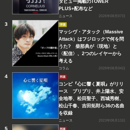
タビュー掲載のTOWER
PLUS+配布など
ニュース
2026年08月07日
洋楽
マッシヴ・アタック（Massive
Attack）はフジロックで何を問
うた? 柴那典が〈現地〉と
〈配信〉、2つのレイヤーから
考える
コラム
2026年08月04日
邦楽
コンピ『心に響く夏唄』がリリ
ース プリプリ、井上陽水、安
全地帯、松田聖子、西城秀樹、
松山千春、吉田拓郎ら36の名曲
を収録
ニュース
2023年06月13日
邦楽