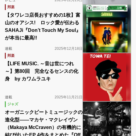
レビュー
2025年12月29日
邦楽
‎【タワレコ店長おすすめの1枚】富
山のオアシス! ロック愛が伝わる
SAHAJi『Don’t Touch My Soul』
が本当に最高!!
連載
2025年12月18日
邦楽
【LIFE MUSIC. ～音は世につれ
～】第80回 完全なるセンスの化
身 by カワムラユキ
連載
2025年11月21日
ジャズ
オーガニックビートミュージックの
進化型――マカヤ・マクレイヴン
（Makaya McCraven）の有機的に
結び付いたEP 4作をまとめた『Off