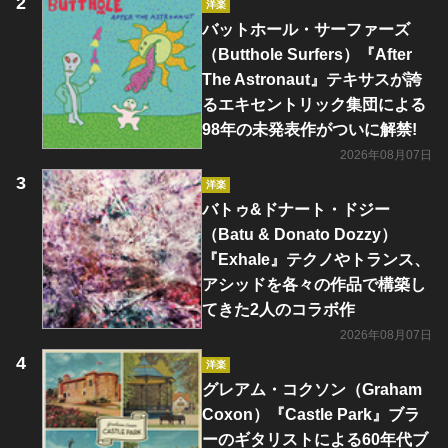
洋楽
バットホール・サーファーズ
（Butthole Surfers）『After
The Astronaut』テキサスが誇
るエキセントリック集団による
98年の未発表作がついに解禁!
2026年08月07日
洋楽
バトゥ&ドナート・ドジー
（Batu & Donato Dozzy）
『Exhale』テクノやトランス、
アシッドを各々の作品で構築し
てきた2人のコラボ作
2026年08月07日
洋楽
グレアム・コクソン（Graham
Coxon）『Castle Park』ブラ
ーのギタリストによる60年代ブ