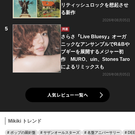
リティッシュロックを想起させ
る新作
2026年08月05日
邦楽
さらさ『Live Bluesy』オーガ
ニックなアンサンブルでR&Bや
ブギーを展開するメジャー初
作 MURO、uin、Stones Taro
によるリミックスも
2026年08月05日
人気レビュー一覧へ
Mikiki トレンド
# ポップの羅針盤
# サザンオールスターズ
# 名盤アニバーサリー
# DE