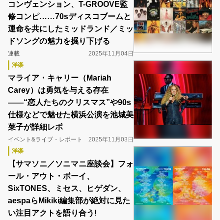
コンヴェンション、T-GROOVE監
修コンピ……70sディスコブームと
運命を共にしたミッドランド／ミッ
ドソングの魅力を掘り下げる
連載
2025年11月04日
洋楽
マライア・キャリー（Mariah
Carey）は勇気を与える存在
――“恋人たちのクリスマス”や90s
仕様などで魅せた横浜公演を池城美
菜子が詳細レポ
イベント&ライブ・レポート
2025年11月03日
洋楽
【サマソニ／ソニマニ座談会】フォ
ール・アウト・ボーイ、
SixTONES、ミセス、ヒゲダン、
aespaらMikiki編集部が絶対に見た
い注目アクトを語り合う!