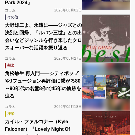
Park 2024』
コラム
2026年06月02日
その他
大野雄二よ、永遠に――ジャズとの
決別と回帰、「ルパン三世」との出
会いなどジャンルを行き来したクロ
スオーバーな活躍を振り返る
コラム
2026年05月27日
邦楽
角松敏生 再入門――シティポップ
やJフュージョン再評価に繋がる80
～90年代の名盤8作で45年の軌跡を
辿る
コラム
2026年05月18日
洋楽
カイル・ファルコナー（Kyle
Falconer）『Lovely Night Of