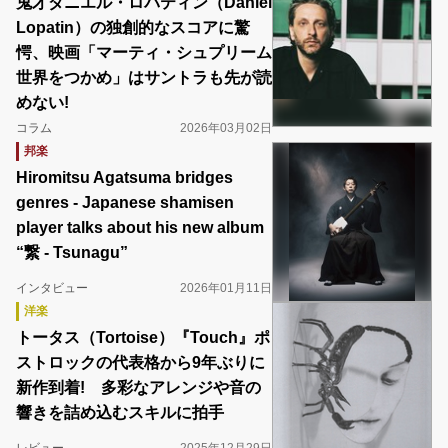
鬼才ダニエル・ロパティン（Daniel
Lopatin）の独創的なスコアに驚
愕、映画「マーティ・シュプリーム
世界をつかめ」はサントラも先が読
めない!
コラム
2026年03月02日
邦楽
Hiromitsu Agatsuma bridges
genres - Japanese shamisen
player talks about his new album
“繋 - Tsunagu”
インタビュー
2026年01月11日
洋楽
トータス（Tortoise）『Touch』ポ
ストロックの代表格から9年ぶりに
新作到着! 多彩なアレンジや音の
響きを詰め込むスキルに拍手