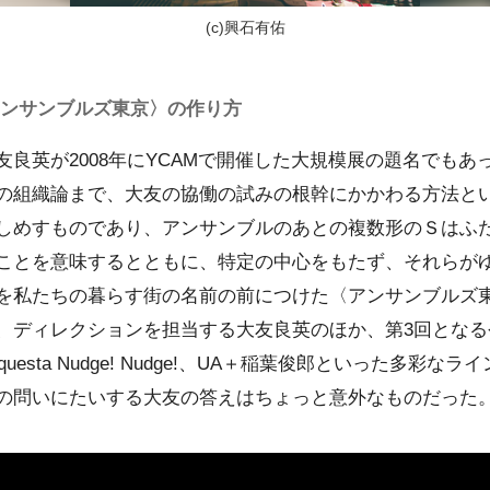
(c)興石有佑
アンサンブルズ東京〉の作り方
良英が2008年にYCAMで開催した大規模展の題名でもあ
の組織論まで、大友の協働の試みの根幹にかかわる方法と
しめすものであり、アンサンブルのあとの複数形のＳはふ
ことを意味するとともに、特定の中心をもたず、それらが
を私たちの暮らす街の名前の前につけた〈アンサンブルズ
、ディレクションを担当する大友良英のほか、第3回となる
questa Nudge! Nudge!、UA＋稲葉俊郎といった多彩
の問いにたいする大友の答えはちょっと意外なものだった