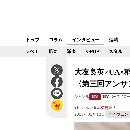
トップ
コラム
インタビュー
連載
すべて
邦楽
洋楽
K-POP
メタル
大友良英×UA×
〈第三回アンサ
ジャンル
邦楽
邦楽ポップ／ロ
interview & text
松村正人
2018年01月12日
# イヴェン