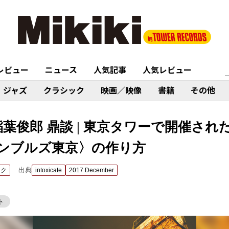
レビュー
ニュース
人気記事
人気レビュー
ジャズ
クラシック
映画／映像
書籍
その他
稲葉俊郎 鼎談 | 東京タワーで開催さ
ンブルズ東京〉の作り方
出典
ック
intoxicate
2017 December
ト