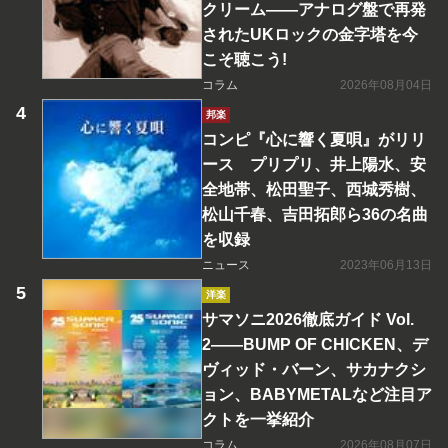
クリーム――アナログ盤で再発
されたUKロックの金字塔を今
こそ聴こう!
コラム
2026年08月04日
邦楽
コンピ『心に響く夏唄』がリリ
ース プリプリ、井上陽水、安
全地帯、松田聖子、西城秀樹、
松山千春、吉田拓郎ら36の名曲
を収録
ニュース
2023年06月13日
洋楽
サマソニ2026徹底ガイド Vol.
2――BUMP OF CHICKEN、デ
ヴィッド・バーン、サカナクシ
ョン、BABYMETALなど注目ア
クトを一挙紹介
コラム
2026年08月07日