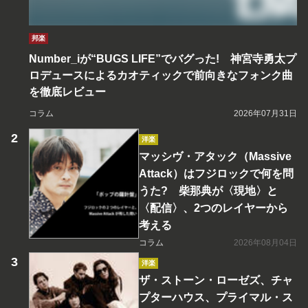
邦楽
Number_iが“BUGS LIFE”でバグった! 神宮寺勇太プ
ロデュースによるカオティックで前向きなフォンク曲
を徹底レビュー
コラム
2026年07月31日
洋楽
マッシヴ・アタック（Massive
Attack）はフジロックで何を問
うた? 柴那典が〈現地〉と
〈配信〉、2つのレイヤーから
考える
コラム
2026年08月04日
洋楽
ザ・ストーン・ローゼズ、チャ
プターハウス、プライマル・ス