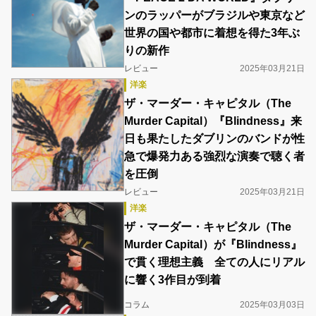
ンのラッパーがブラジルや東京など
世界の国や都市に着想を得た3年ぶ
りの新作
レビュー
2025年03月21日
洋楽
ザ・マーダー・キャピタル（The
Murder Capital）『Blindness』来
日も果たしたダブリンのバンドが性
急で爆発力ある強烈な演奏で聴く者
を圧倒
レビュー
2025年03月21日
洋楽
ザ・マーダー・キャピタル（The
Murder Capital）が『Blindness』
で貫く理想主義 全ての人にリアル
に響く3作目が到着
コラム
2025年03月03日