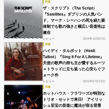
洋楽
ザ・スクリプト（The Script）
『Satellites』ダブリンの人気バン
ド、マーク・シーハンの死を経た新
体制でも歌の強さと幅広い音楽性は
健在
レビュー
2024年10月07日
洋楽
ハイディ・タルボット（Heidi
Talbot）『Sing It For A Lifetime』
天使の歌声の持ち主が愛するルーツ
＝トラッドに立ち返った心安らぐフ
ォーク作
レビュー
2022年07月15日
洋楽
ホットハウス・フラワーズが特別な
トリオ・セットで来日! アイリッ
シュ至宝の音楽に魔法が宿る背景