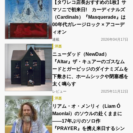
‎【タワレコ店長おすすめの1枚】サ
マソニで初来日! カーディナルズ
（Cardinals）『Masquerade』は
00年代ガレージロック × アコーデ
ィオン
連載
2026年04月17日
洋楽
ニューダッド（NewDad）
『Altar』ザ・キュアーのゴスなム
ードとガービッジのダイナミズムを
下敷きに、ホームシックや閉塞感を
太く鳴らす
レビュー
2025年11月12日
洋楽
リアム・オ・メンリィ（Liam Ó
Maonlaí）のソウルの赴くままに
――17年ぶりのソロ作
『PRAYER』を携え来日するシン