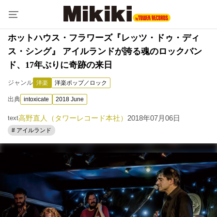
ホットハウス・フラワーズ『レッツ・ドゥ・ディ
ス・シング』 アイルランドが誇る魂のロックバン
ド、17年ぶりに奇跡の来日
ジャンル
洋楽
洋楽ポップ／ロック
出典
intoxicate
2018 June
高野直人（タワーレコード本社）
2018年07月06日
text
# アイルランド