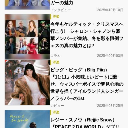
ガーの魅力
インタビュー
2025年10月10日
洋楽
今年もケルティック・クリスマスへ
行こう! シャロン・シャノンら豪
華メンバーが集結、冬を彩る恒例フ
ェスの真の魅力とは?
コラム
2025年09月03日
洋楽
ビッグ・ピッグ（Biig Piig）
『11:11』小気味よいビートに乗
せ、ウィスパーボイスで夢見心地の
世界を描くアイルランド人シンガー
／ラッパーの1st
レビュー
2025年03月25日
洋楽
レジー・スノウ（Rejjie Snow）
『PEACE 2 DA WORLD』ダブリ