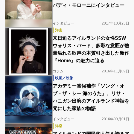
パディ・モローニにインタビュー
インタビュー
2017年10月23日
洋楽
来日迫るアイルランドの女性SSW
ウォリス・バード、多彩な意匠が熱
量溢れる歌声の本質引き出した新作
『Home』の魅力に迫る
コラム
2016年11月09日
映画／映像
アカデミー賞候補作「ソング・オ
ブ・ザ・シー 海のうた」、リサ・
ハニガン出演のアイルランド神話を
元にした家族の物語
インタビュー
2016年09月01日
洋楽
アイルランドで国民的人気を誇るア