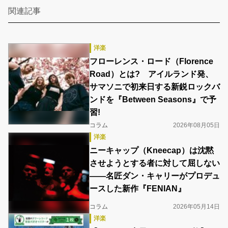
関連記事
洋楽
フローレンス・ロード（Florence
Road）とは? アイルランド発、
サマソニで初来日する新鋭ロックバ
ンドを『Between Seasons』で予
習!
コラム
2026年08月05日
洋楽
ニーキャップ（Kneecap）は沈黙
させようとする者に対して屈しない
――名匠ダン・キャリーがプロデュ
ースした新作『FENIAN』
コラム
2026年05月14日
洋楽