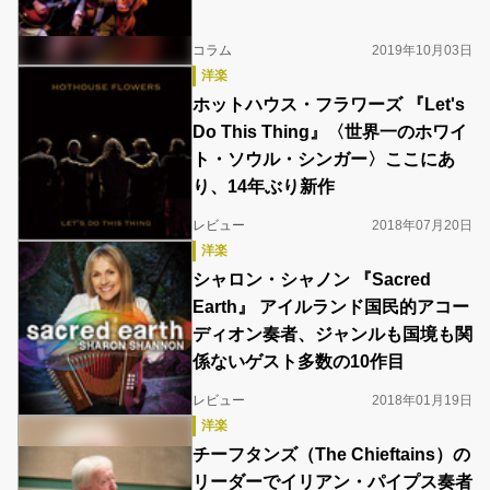
コラム
2019年10月03日
洋楽
ホットハウス・フラワーズ 『Let's
Do This Thing』〈世界一のホワイ
ト・ソウル・シンガー〉ここにあ
り、14年ぶり新作
レビュー
2018年07月20日
洋楽
シャロン・シャノン 『Sacred
Earth』 アイルランド国民的アコー
ディオン奏者、ジャンルも国境も関
係ないゲスト多数の10作目
レビュー
2018年01月19日
洋楽
チーフタンズ（The Chieftains）の
リーダーでイリアン・パイプス奏者