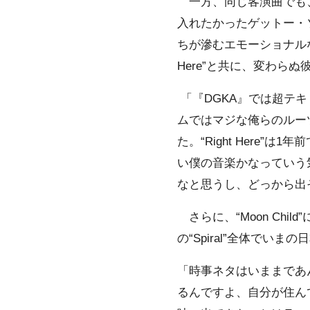
一方、同じ客演曲でも、『D
入れたかったゲットー・
ちが滲むエモーショナルな
Here”と共に、変わら
「『DGKA』では超テ
ムではマジな俺らのルー
た。“Right Here
い僕の音楽かなっていう
なと思うし、どっから出
さらに、“Moon Chi
の“Spiral”全体で
「時事ネタはいままであ
るんですよ、自分が住ん