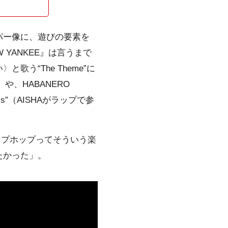
パー像に、遊びの要素を
YANKEE』は言うまで
う“The Theme”に
）や、HABANERO
s”（AISHAがラップで参
ップホップってそういう楽
たかった」。