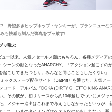
K? 野望多きヒップホップ・ヤンキーが、ブランニューな
痛みも快感も刻んだ弾丸をブッ放す!
ブッ飛ぶ
Dデビュー以来、人気／セールス面はもちろん、各種メディア
シーンの顔となったANARCHY。「アクション起こすのが好き
を起こしてきたつもり。みんなと同じこともしたくない」
ミックステープ配信サイト〈DatPiff〉を通じた、人気ア
ド・アルバム『DGKA (DIRTY GHETTO KING ANAR
い。その彼が、初リリースから約10年越しでついにメジャ
た。メジャー進出はこれまで考えもしなかったというが、
として、いまのタイミングはベストなのかもしれない。新レー