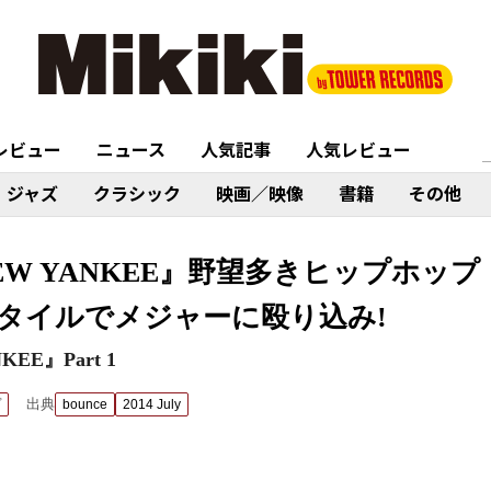
レビュー
ニュース
人気記事
人気レビュー
ジャズ
クラシック
映画／映像
書籍
その他
NEW YANKEE』野望多きヒップホッ
タイルでメジャーに殴り込み!
EE』Part 1
出典
プ
bounce
2014 July