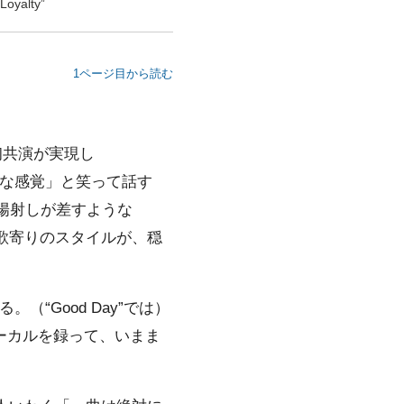
yalty”
1ページ目から読む
初共演が実現し
いな感覚」と笑って話す
しい陽射しが差すような
けた歌寄りのスタイルが、穏
“Good Day”では）
ーカルを録って、いまま