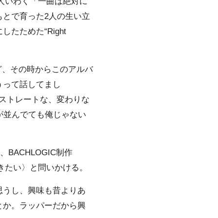
、本人いわく「一曲は絶対に
とで育った2人の生い立
ためた“Right
ど、その時からこのアルバ
うって話してまし
ばんストレートな、変わりな
が並んでても俺じゃない
BACHLOGIC制作
聞きたい〉と問いかける。
思うし、興味も昔よりあ
とか。ラッパーだから興