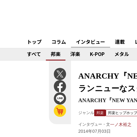
トップ
コラム
インタビュー
連載
すべて
邦楽
洋楽
K-POP
メタル
ANARCHY『
ランニューなス
ANARCHY『NEW YANK
ジャンル
邦楽
邦楽ヒップホッ
インタヴュー・文
一ノ木裕之
2014年07月03日