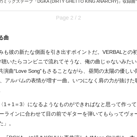
のミックステープ『DGKA (DIRTY GHETTO KING ANARCHY)』収録曲“Lo
Page 2 / 2
る曲
も彼の新たな側面を引き出すポイントだ。VERBALとの
ビだけ聴いたらコンビニで流れてそうな、俺の曲じゃないみた
共演曲“Love Song”もさることながら、昼間の太陽の優
 Day”は、アルバムの表情が増す一曲。いつになく肩の力が抜
。
1＋1＝3〉になるようなものができればなと思って作ってる。（
ディーラインに合わせて目の前でギターを弾いてもらってヴォ
た」。