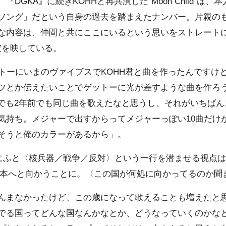
GKA』に続きKOHHと再共演した“Moon Child”は
ソング」だという自身の過去を踏まえたナンバー。片親のも
内容は、仲間と共にここにいるという思いをストレートにした
ぬ彼を映している。
キトーにいまのヴァイブスでKOHH君と曲を作ったんですけ
ツとか伝えたいことでゲットーに光が差すような曲を作ろ
”は1年前でも2年前でも同じ曲を歌えたなと思うし、それがいち
気持ち。メジャーで出すからってメジャーっぽい10曲だけ
そうと俺のカラーがあるから」。
ld”にふと〈核兵器／戦争／反対〉という一行を潜ませる視点は、
いまの日本へと向かうことに。〈この国が何処に向かってるのか
んまなかったけど、この歳になって歌えることも増えたと
でる国ってどんな国なんかなとか、どうなっていくのかな