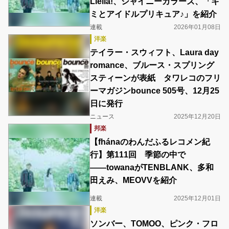
Liella!、シャイニーカラーズ、「キ
ミとアイドルプリキュア♪」を紹介
連載
2026年01月08日
洋楽
テイラー・スウィフト、Laura day
romance、ブルース・スプリング
スティーンが表紙 タワレコのフリ
ーマガジンbounce 505号、12月25
日に発行
ニュース
2025年12月20日
邦楽
【fhánaのわんだふるレコメン紀
行】第111回 季節の中で
――towanaがTENBLANK、多和
田えみ、MEOVVを紹介
連載
2025年12月01日
洋楽
ソンバー、TOMOO、ピンク・フロ