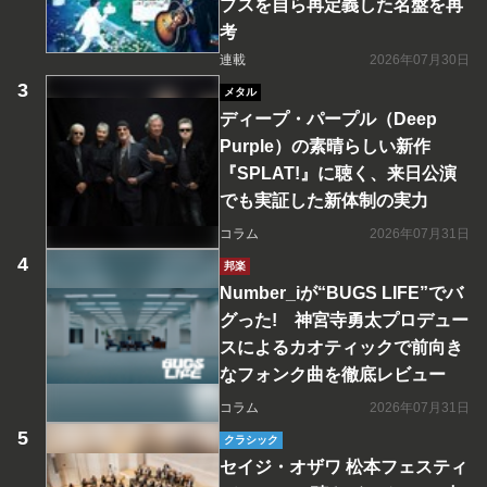
プスを自ら再定義した名盤を再
考
連載
2026年07月30日
メタル
ディープ・パープル（Deep
Purple）の素晴らしい新作
『SPLAT!』に聴く、来日公演
でも実証した新体制の実力
コラム
2026年07月31日
邦楽
Number_iが“BUGS LIFE”でバ
グった! 神宮寺勇太プロデュー
スによるカオティックで前向き
なフォンク曲を徹底レビュー
コラム
2026年07月31日
クラシック
セイジ・オザワ 松本フェスティ