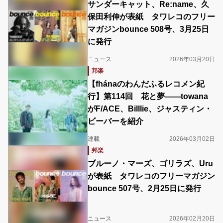
サンダーキャット、Re:name、久
保田利伸が表紙 タワレコのフリー
マガジンbounce 508号、3月25日
に発行
ニュース
2026年03月20日
邦楽
【fhánaのわんだふるレコメン紀
行】第114回 花と夢――towana
がF/ACE、Billlie、ジャスティン・
ビーバーを紹介
連載
2026年03月02日
邦楽
ブルーノ・マーズ、ゴリラズ、Uru
が表紙 タワレコのフリーマガジン
bounce 507号、2月25日に発行
ニュース
2026年02月20日