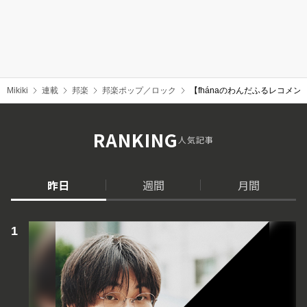
Mikiki
連載
邦楽
邦楽ポップ／ロック
【fhánaのわんだふるレコメン紀
RANKING
人気記事
昨日
週間
月間