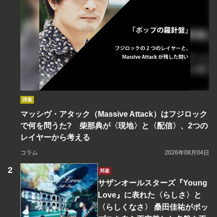
洋楽
マッシヴ・アタック（Massive Attack）はフジロック
で何を問うた? 柴那典が〈現地〉と〈配信〉、2つの
レイヤーから考える
コラム
2026年08月04日
邦楽
サザンオールスターズ『Young
Love』に表れた〈らしさ〉と
〈らしくなさ〉 桑田佳祐がポッ