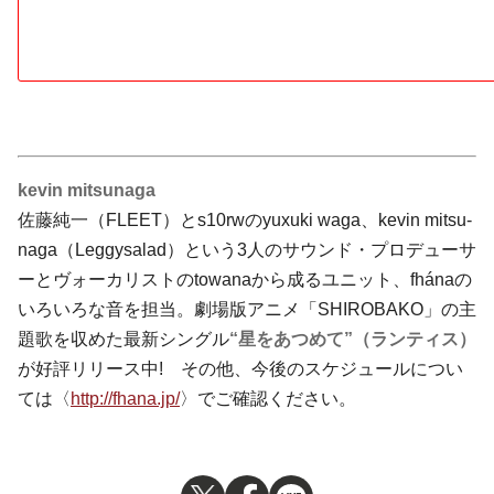
kevin mitsunaga
佐藤純一（FLEET）とs10rwのyu­x­uki waga、kevin mi­ts­u­
naga（Leg­­gy­salad）という3人のサウンド・プロデューサ
ーとヴォーカリストのtowanaから成るユニット、fhánaの
いろいろな音を担当。劇場版アニメ「SHIROBAKO」の主
題歌を収めた最新シングル
“星をあつめて”（ランティス）
が好評リリース中! その他、今後のスケジュールについ
ては〈
http://fhana.jp/
〉でご確認ください。