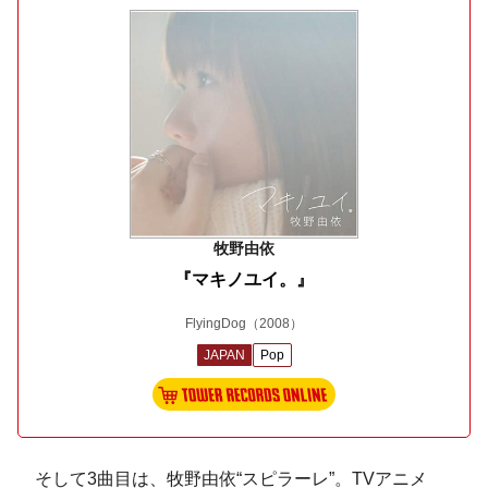
牧野由依
『マキノユイ。』
FlyingDog
（2008）
JAPAN
Pop
そして3曲目は、牧野由依“スピラーレ”。TVアニメ