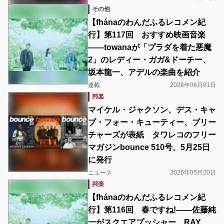
その他
【fhánaのわんだふるレコメン紀
行】第117回 おすすめ映画音楽
――towanaが「プラダを着た悪魔
2」のレディー・ガガ&ドーチー、
坂本龍一、アデルの楽曲を紹介
連載
2026年06月01日
邦楽
マイケル・ジャクソン、デス・キャ
ブ・フォー・キューティー、ブリー
チャーズが表紙 タワレコのフリー
マガジンbounce 510号、5月25日
に発行
ニュース
2026年05月20日
邦楽
【fhánaのわんだふるレコメン紀
行】第116回 春ですね!――佐藤純
一がスクエアプッシャー、RAY、