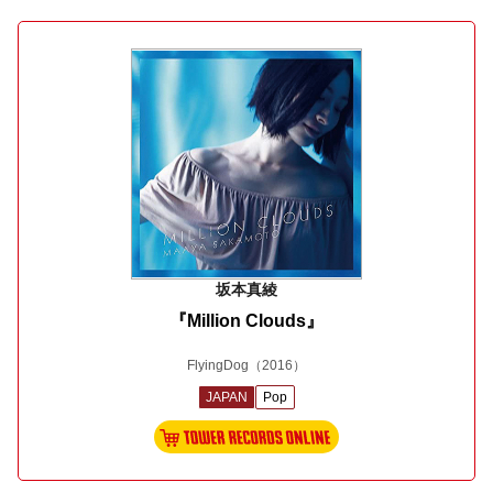
坂本真綾
『Million Clouds』
FlyingDog
（2016）
JAPAN
Pop