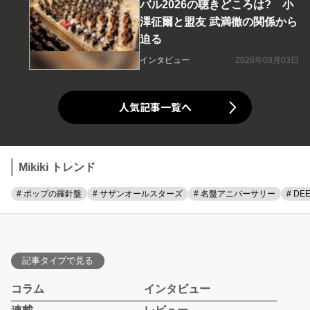
バル2026の聴きどころは? 小
澤征爾と盟友 武満徹の関係から
迫る
インタビュー
2026年08月03日
人気記事一覧へ
Mikiki トレンド
# ポップの羅針盤
# サザンオールスターズ
# 名盤アニバーサリー
# DE
記事タイプで見る
コラム
インタビュー