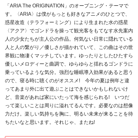
「ARIA The ORIGINATION」のオープニング・テーマで
す。〈ARIA〉は僕がもっとも好きなアニメのひとつで、
惑星改造（テラフォーミング）により生まれた水の惑星
〈アクア〉でゴンドラを操って観光客をもてなす水先案内
人の少女たちが主人公の作品。何気ない日常に隠れている
人と人の繋がり／優しさが描かれていて、この曲はその世
界観に物凄くマッチしています。ゆったりとしたひたすら
優しいメロディーと曲調で、ゆらゆらと揺れるゴンドラに
乗っているような気分。強烈な睡眠導入効果があると思う
ので、寝る時に聴くのがオススメ! 今年の夏は例年と違
ってあまり外に出て遊ぶことはできないかもしれないけ
ど、音楽があれば家にいたって海を感じられる! いつだ
って楽しいことは周りに溢れてるんです。必要なのは想像
力だけ。楽しい気持ちを胸に、明るい未来が来ることを待
ちたいなと思います。それじゃ、またね!