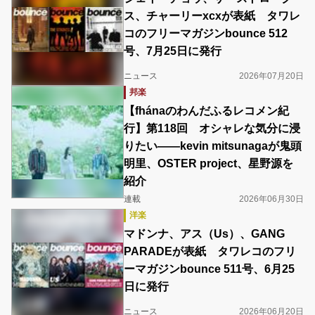
ス、チャーリーxcxが表紙 タワレ
コのフリーマガジンbounce 512
号、7月25日に発行
ニュース
2026年07月20日
邦楽
【fhánaのわんだふるレコメン紀
行】第118回 オシャレな気分に浸
りたい――kevin mitsunagaが鬼頭
明里、OSTER project、星野源を
紹介
連載
2026年06月30日
洋楽
マドンナ、アス（Us）、GANG
PARADEが表紙 タワレコのフリ
ーマガジンbounce 511号、6月25
日に発行
ニュース
2026年06月20日