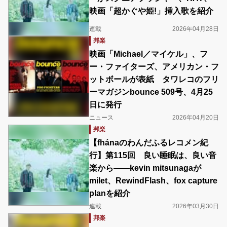
映画「超かぐや姫!」挿入歌を紹介
連載
2026年04月28日
邦楽
映画「Michael／マイケル」、フ
ー・ファイターズ、アメリカン・フ
ットボールが表紙 タワレコのフリ
ーマガジンbounce 509号、4月25
日に発行
ニュース
2026年04月20日
邦楽
【fhánaのわんだふるレコメン紀
行】第115回 良い睡眠は、良い音
楽から――kevin mitsunagaが
milet、RewindFlash、fox capture
planを紹介
連載
2026年03月30日
邦楽