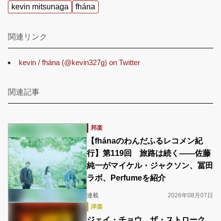
kevin mitsunaga
fhána
関連リンク
kevin / fhána (@kevin327g) on Twitter
関連記事
邦楽
【fhánaのわんだふるレコメン紀
行】第119回 旅路は続く――佐藤
純一がマイケル・ジャクソン、冨田
ラボ、Perfumeを紹介
連載
2026年08月07日
洋楽
ジェイ・チョウ、ザ・ストローク