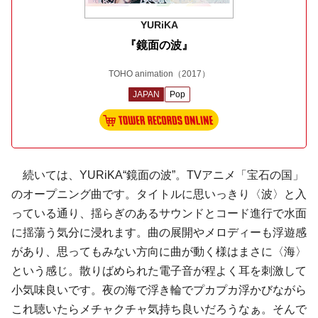
YURiKA
『鏡面の波』
TOHO animation
（2017）
JAPAN
Pop
続いては、YURiKA“鏡面の波”。TVアニメ「宝石の国」
のオープニング曲です。タイトルに思いっきり〈波〉と入
っている通り、揺らぎのあるサウンドとコード進行で水面
に揺蕩う気分に浸れます。曲の展開やメロディーも浮遊感
があり、思ってもみない方向に曲が動く様はまさに〈海〉
という感じ。散りばめられた電子音が程よく耳を刺激して
小気味良いです。夜の海で浮き輪でプカプカ浮かびながら
これ聴いたらメチャクチャ気持ち良いだろうなぁ。そんで