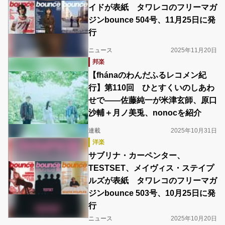
イドが表紙 タワレコのフリーマガ
ジンbounce 504号、11月25日に発
行
ニュース
2025年11月20日
邦楽
【fhánaのわんだふるレコメン紀
行】第110回 ひとすくいのしあわ
せで――佐藤純一が米津玄師、原口
沙輔＋月ノ美兎、nonocを紹介
連載
2025年10月31日
洋楽
サブリナ・カーペンター、
TESTSET、メイヴィス・ステイプ
ルズが表紙 タワレコのフリーマガ
ジンbounce 503号、10月25日に発
行
ニュース
2025年10月20日