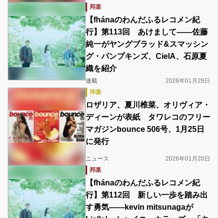
邦楽
【fhánaのわんだふるレコメン紀
行】第113回 あけまして――佐藤
純一がヤングブラッド&スマッシン
グ・パンプキンズ、CielA、石原夏
織を紹介
連載
2026年01月29日
洋楽
ロザリア、夏川椎菜、オリヴィア・
ディーンが表紙 タワレコのフリー
マガジンbounce 506号、1月25日
に発行
ニュース
2026年01月20日
邦楽
【fhánaのわんだふるレコメン紀
行】第112回 新しい一歩を踏み出
す勇気――kevin mitsunagaが