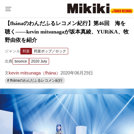
【fhánaのわんだふるレコメン紀行】第46回 海を
聴く――kevin mitsunagaが坂本真綾、YURiKA、牧
野由依を紹介
ジャンル
邦楽
邦楽ポップ／ロック
出典
bounce
2020 July
kevin mitsunaga（fhána）
2020年06月29日
文
# fhánaのわんだふるレコメン紀行