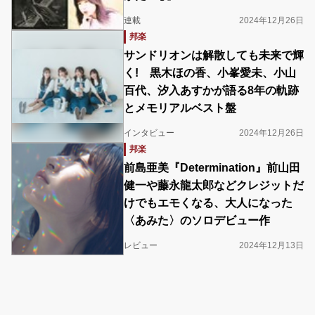
連載
2024年12月26日
邦楽
サンドリオンは解散しても未来で輝
く! 黒木ほの香、小峯愛未、小山
百代、汐入あすかが語る8年の軌跡
とメモリアルベスト盤
インタビュー
2024年12月26日
邦楽
前島亜美『Determination』前山田
健一や藤永龍太郎などクレジットだ
けでもエモくなる、大人になった
〈あみた〉のソロデビュー作
レビュー
2024年12月13日