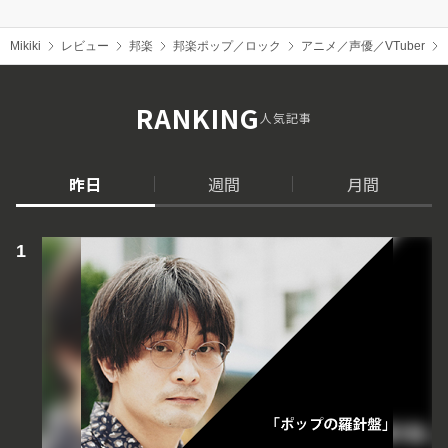
Mikiki
レビュー
邦楽
邦楽ポップ／ロック
アニメ／声優／VTuber
RANKING
人気記事
昨日
週間
月間