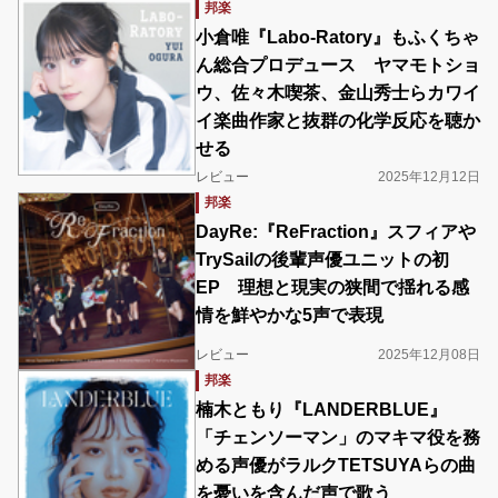
邦楽
小倉唯『Labo-Ratory』もふくちゃ
ん総合プロデュース ヤマモトショ
ウ、佐々木喫茶、金山秀士らカワイ
イ楽曲作家と抜群の化学反応を聴か
せる
レビュー
2025年12月12日
邦楽
DayRe:『ReFraction』スフィアや
TrySailの後輩声優ユニットの初
EP 理想と現実の狭間で揺れる感
情を鮮やかな5声で表現
レビュー
2025年12月08日
邦楽
楠木ともり『LANDERBLUE』
「チェンソーマン」のマキマ役を務
める声優がラルクTETSUYAらの曲
を憂いを含んだ声で歌う