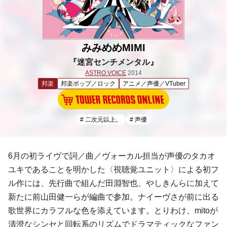
みみめめMIMI
『迷宮センチメンタル』
ASTRO VOICE
2014
邦楽
邦楽ポップ／ロック
アニメ／声優／VTuber
# 二次元以上。
# 声優
6月の初ライヴで詞／曲／ヴォーカル担当が声優の
タカオ
ユキ
であることを明かした〈視聴覚ユニット〉による初フ
ル作には、先行曲で組んだ
田淵智也
、
やしきん
らに加えて
新たに
前山田健一
らが編曲で参加。ナイーヴさが前に出る
歌世界にカラフルな色を添えています。とりわけ、
mito
が
清澄なシンセと回転系のリズムでドラマティックなファン