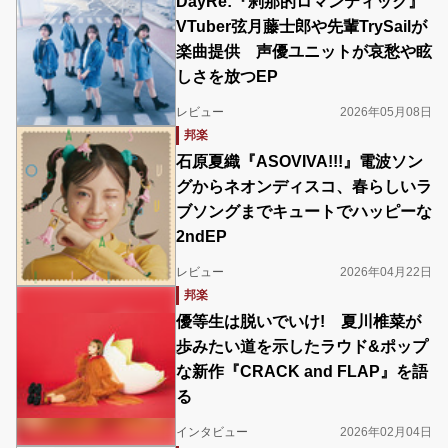
DayRe:『刹那的ロマンティック』
VTuber弦月藤士郎や先輩TrySailが
楽曲提供 声優ユニットが哀愁や眩
しさを放つEP
レビュー
2026年05月08日
邦楽
石原夏織『ASOVIVA!!!』電波ソン
グからネオンディスコ、春らしいラ
ブソングまでキュートでハッピーな
2ndEP
レビュー
2026年04月22日
邦楽
優等生は脱いでいけ! 夏川椎菜が
歩みたい道を示したラウド&ポップ
な新作『CRACK and FLAP』を語
る
インタビュー
2026年02月04日