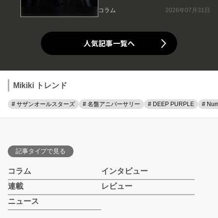
コラム
2026年07月31日
人気記事一覧へ
Mikiki トレンド
# サザンオールスターズ
# 名盤アニバーサリー
# DEEP PURPLE
# Num
記事タイプで見る
コラム
インタビュー
連載
レビュー
ニュース