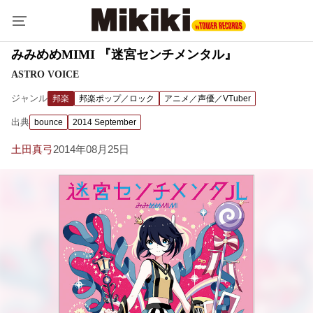
みみめめMIMI 『迷宮センチメンタル』
ASTRO VOICE
ジャンル
邦楽
邦楽ポップ／ロック
アニメ／声優／VTuber
出典
bounce
2014 September
土田真弓
2014年08月25日