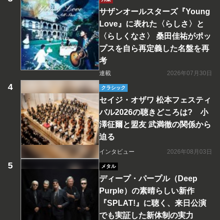
サザンオールスターズ『Young
Love』に表れた〈らしさ〉と
〈らしくなさ〉 桑田佳祐がポッ
プスを自ら再定義した名盤を再
考
連載
2026年07月30日
クラシック
セイジ・オザワ 松本フェスティ
バル2026の聴きどころは? 小
澤征爾と盟友 武満徹の関係から
迫る
インタビュー
2026年08月03日
メタル
ディープ・パープル（Deep
Purple）の素晴らしい新作
『SPLAT!』に聴く、来日公演
でも実証した新体制の実力