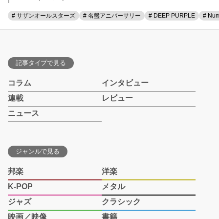
# サザンオールスターズ
# 名盤アニバーサリー
# DEEP PURPLE
# Num
記事タイプで見る
コラム
インタビュー
連載
レビュー
ニュース
ジャンルで見る
邦楽
洋楽
K-POP
メタル
ジャズ
クラシック
映画／映像
書籍