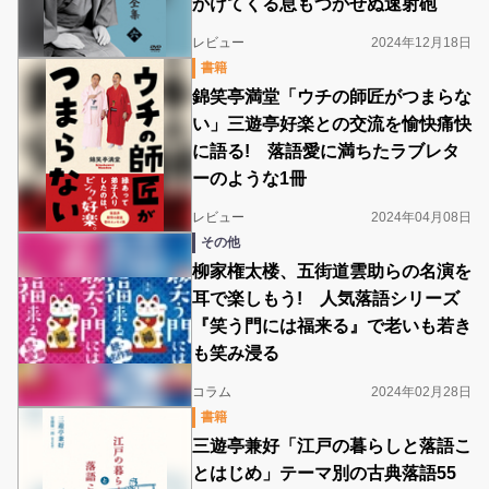
かけてくる息もつかせぬ速射砲
レビュー
2024年12月18日
書籍
錦笑亭満堂「ウチの師匠がつまらな
い」三遊亭好楽との交流を愉快痛快
に語る! 落語愛に満ちたラブレタ
ーのような1冊
レビュー
2024年04月08日
その他
柳家権太楼、五街道雲助らの名演を
耳で楽しもう! 人気落語シリーズ
『笑う門には福来る』で老いも若き
も笑み浸る
コラム
2024年02月28日
書籍
三遊亭兼好「江戸の暮らしと落語こ
とはじめ」テーマ別の古典落語55