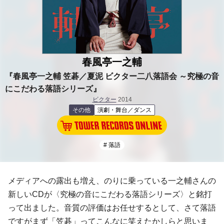
春風亭一之輔
『春風亭一之輔 笠碁／夏泥 ビクター二八落語会 ～究極の音
にこだわる落語シリーズ』
ビクター
2014
その他
演劇・舞台／ダンス
# 落語
メディアへの露出も増え、のりに乗っている一之輔さんの
新しいCDが〈究極の音にこだわる落語シリーズ〉と銘打
って出ました。音質の評価はお任せするとして、さて落語
ですがまず「笠碁」ってこんなに笑えたかしらと思いま