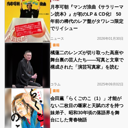
月亭可朝『マンガ浪曲《サラリーマ
ン読本》』が初のLP & CD化! 50
年前の稀代のレア盤がタワレコ限定
でリイシュー
ニュース
2026年01月30日
書籍
橘蓮二のレンズが切り取った高座や
舞台裏の芸人たち――写真と文章で
構成された「演芸写真家」を読む
コラム
2025年09月02日
書籍
会田薫「らくごのこ（1）」才能が
ない二枚目の噺家と天賦の才を持つ
妹弟子、昭和30年頃の落語界を舞
台にした青春物語