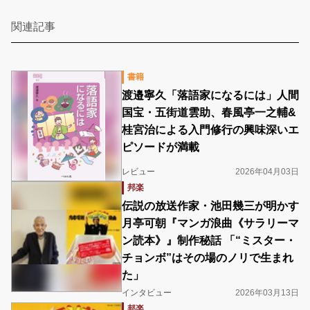
関連記事
書籍
渡邉寧久「落語家になるには」人間
国宝・五街道雲助、春風亭一之輔&
桂宮治による入門修行の興味深いエ
ピソードが満載
レビュー
2026年04月03日
邦楽
伝説の放送作家・池田幾三が明かす
月亭可朝『マンガ浪曲《サラリーマ
ン読本》』制作秘話 「“ミスター・
チョンボ”はその場のノリで生まれ
た」
インタビュー
2026年03月13日
邦楽