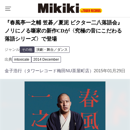
『春風亭一之輔 笠碁／夏泥 ビクター二八落語会』
ノリにノる噺家の新作CDが〈究極の音にこだわる
落語シリーズ〉で登場
ジャンル
その他
演劇・舞台／ダンス
出典
intoxicate
2014 December
金子浩行（タワーレコード梅田NU茶屋町店）
2015年01月29日