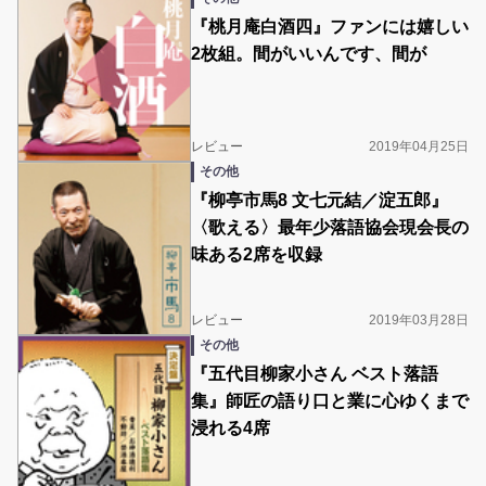
『桃月庵白酒四』ファンには嬉しい
2枚組。間がいいんです、間が
レビュー
2019年04月25日
その他
『柳亭市馬8 文七元結／淀五郎』
〈歌える〉最年少落語協会現会長の
味ある2席を収録
レビュー
2019年03月28日
その他
『五代目柳家小さん ベスト落語
集』師匠の語り口と業に心ゆくまで
浸れる4席