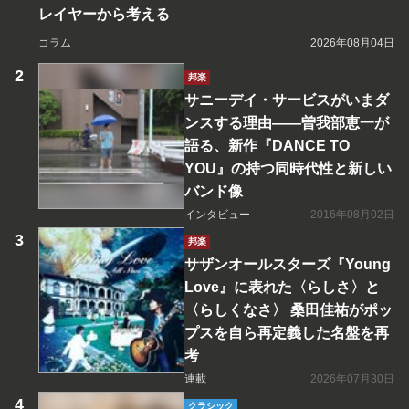
レイヤーから考える
コラム
2026年08月04日
邦楽
サニーデイ・サービスがいまダ
ンスする理由――曽我部恵一が
語る、新作『DANCE TO
YOU』の持つ同時代性と新しい
バンド像
インタビュー
2016年08月02日
邦楽
サザンオールスターズ『Young
Love』に表れた〈らしさ〉と
〈らしくなさ〉 桑田佳祐がポッ
プスを自ら再定義した名盤を再
考
連載
2026年07月30日
クラシック