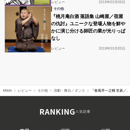
レビュー
2019年03月06日
その他
『桃月庵白酒 落語集 山崎屋／宿屋
の仇討』ユニークな登場人物を鮮や
かに演じ分ける師匠の業が光りっぱ
なし
レビュー
2019年03月05日
Mikiki
レビュー
その他
演劇・舞台／ダンス
『春風亭一之輔 笠碁／
RANKING
人気記事