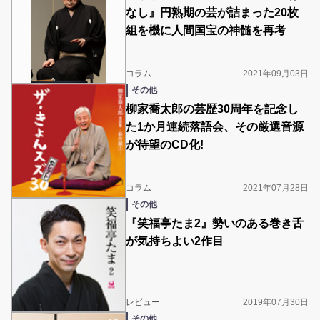
なし』円熟期の芸が詰まった20枚
組を機に人間国宝の神髄を再考
コラム
2021年09月03日
その他
柳家喬太郎の芸歴30周年を記念し
た1か月連続落語会、その厳選音源
が待望のCD化!
コラム
2021年07月28日
その他
『笑福亭たま2』勢いのある巻き舌
が気持ちよい2作目
レビュー
2019年07月30日
その他