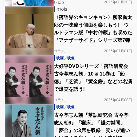
レビュー
2025年08月20日
その他
〈落語界のキョンキョン〉柳家喬太
郎の一味違う側面を楽しもう! ウ
ルトラマン版「中村仲蔵」も収めた
『アナザーサイド』シリーズ第7弾
コラム
2025年07月01日
映画／映像
大好評DVDシリーズ「落語研究会
古今亭志ん朝」10 & 11巻は「船
徳」「芝浜」「黄金餅」などの名演
で爆笑を誘う!
コラム
2025年04月08日
映画／映像
古今亭志ん朝『落語研究会 古今亭
志ん朝6』「寝床」「鰻の幇間」
「夢金」の3席を収録 笑いが追い