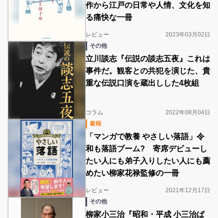
作から江戸の日常や人情、文化を知
る痛快な一冊
レビュー
2023年03月02日
その他
立川談志『伝説の談志五夜』これは
事件だ。観客との共犯を演じた、貴
重な伝説口演を蔵出しした4枚組
コラム
2022年08月04日
書籍
「マンガで教養 やさしい落語」令
和も落語ブーム? 寄席デビューし
たい人にも弟子入りしたい人にも薦
めたい柳家花禄監修の一冊
レビュー
2021年12月17日
その他
柳家小三治『昭和・平成 小三治ば