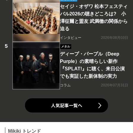
セイジ・オザワ 松本フェスティ
バル2026の聴きどころは? 小
澤征爾と盟友 武満徹の関係から
迫る
インタビュー
2026年08月03日
メタル
ディープ・パープル（Deep
Purple）の素晴らしい新作
『SPLAT!』に聴く、来日公演
でも実証した新体制の実力
コラム
2026年07月31日
人気記事一覧へ
Mikiki トレンド