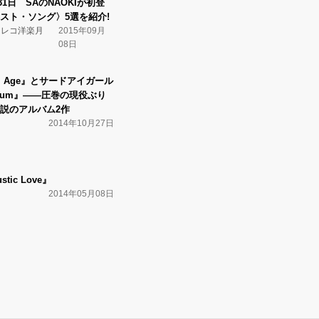
31日 SAのNAOKIが初登
スト・ソング〉5選を紹介!
タワレコ洋楽月
2015年09月
08日
cial Age』とサードアイガール
ectrum』――圧巻の現役ぶり
説のアルバム2作
2014年10月27日
stic Love』
2014年05月08日