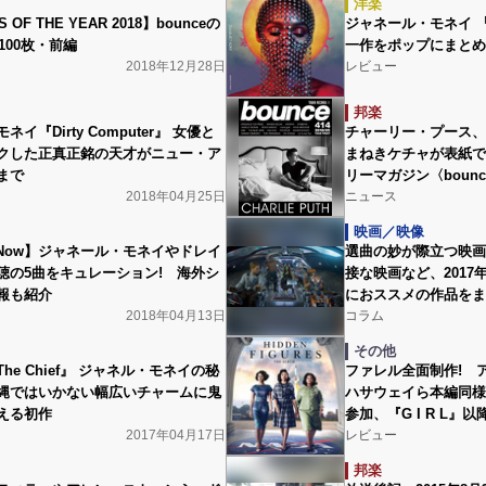
洋楽
OF THE YEAR 2018】bounceの
ジャネール・モネイ 『Di
100枚・前編
一作をポップにまとめ
2018年12月28日
レビュー
邦楽
イ『Dirty Computer』 女優と
チャーリー・プース、STR
クした正真正銘の天才がニュー・ア
まねきケチャが表紙で
まで
リーマガジン〈bounc
2018年04月25日
ニュース
映画／映像
le Now】ジャネール・モネイやドレイ
選曲の妙が際立つ映画
聴の5曲をキュレーション! 海外シ
接な映画など、201
報も紹介
におススメの作品をま
2018年04月13日
コラム
その他
he Chief』 ジャネル・モネイの秘
ファレル全面制作! 
縄ではいかない幅広いチャームに鬼
ハサウェイら本編同様
える初作
参加、『G I R L
2017年04月17日
レビュー
邦楽