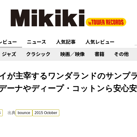
レビュー
ニュース
人気記事
人気レビュー
ジャズ
クラシック
映画／映像
書籍
その他
イが主宰するワンダランドのサンプラー
は、ジデーナやディープ・コットンら安心
出典
B
bounce
2015 October