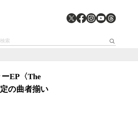
EP〈The
安定の曲者揃い