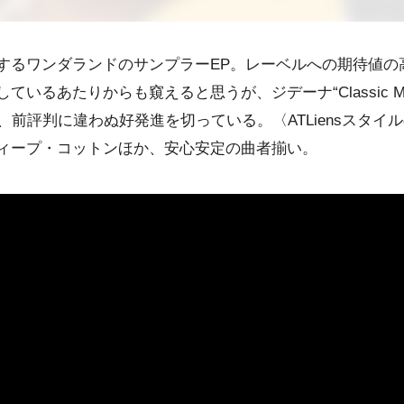
する
ワンダランド
のサンプラーEP。レーベルへの期待値の
しているあたりからも窺えると思うが、
ジデーナ
“Classi
ど、前評判に違わぬ好発進を切っている。〈ATLiensスタイ
ィープ・コットン
ほか、安心安定の曲者揃い。