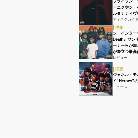
ブライソン・
ーニクやジ・
ルタナティヴ
ディスクガイ
洋楽
ジ・インターネッ
Death』
ーナーらが加
が際立つ最高
レビュー
洋楽
ジャネル・モ
イ“Heroes
ニュース