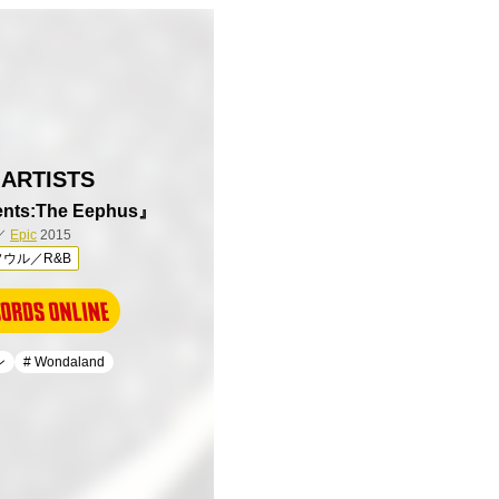
 ARTISTS
ents:The Eephus』
／
Epic
2015
ウル／R&B
ン
# Wondaland