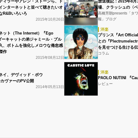
ティラーやアレン・ストーンら、ド
放送後記：2015年8月
インターネットと並べて聴きたいオ
場、クラッシュの〈ベ
なR&Bいろいろ
高橋芳朗presents「
報」ブログ
ド
2015年10月26日
洋楽
ト（The Internet）『Ego
プリンス『Art Offi
サンダーキャットの弟ジャミール・ブル
との『Plectrumel
入、ボトムを強化しメロウな倦怠感
を見せつける生ける伝
傑作
コラム
2015年08月12日
洋楽
ネイ、デヴィッド・ボウ
PAOLO NUTINI 『Cau
”のカヴァーのPV公開
レビュー
2014年05月13日