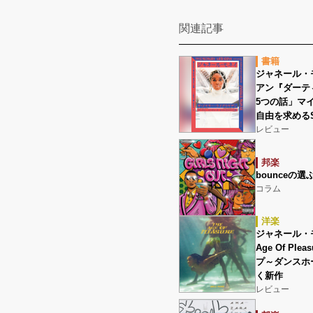
関連記事
書籍
ジャネール・
アン『ダーテ
5つの話」マ
自由を求める
レビュー
邦楽
bounceの選
コラム
洋楽
ジャネール・モネ
Age Of P
プ～ダンスホ
く新作
レビュー