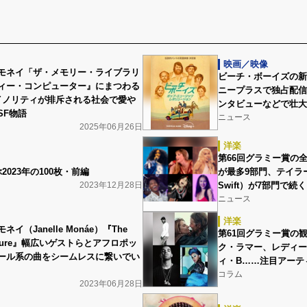
映画／映像
モネイ「ザ・メモリー・ライブラリ
ビーチ・ボーイズの新
ィー・コンピューター』にまつわる
ニープラスで独占配信
イノリティが排斥される社会で愛や
ンタビューなどで壮大
SF物語
ニュース
2025年06月26日
洋楽
第66回グラミー賞の
ぶ2023年の100枚・前編
が最多9部門、テイラー
2023年12月28日
Swift）が7部門で続く
ニュース
洋楽
イ（Janelle Monáe）『The
第61回グラミー賞の
leasure』幅広いゲストらとアフロポッ
ク・ラマー、レディー
ール系の曲をシームレスに繋いでい
ィ・B……注目アーテ
コラム
2023年06月28日