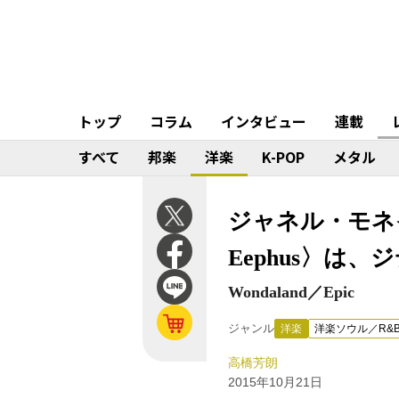
トップ
コラム
インタビュー
連載
すべて
邦楽
洋楽
K-POP
メタル
ジャネル・モネ
Eephus〉
Wondaland／Epic
ジャンル
洋楽
洋楽ソウル／R&
高橋芳朗
2015年10月21日