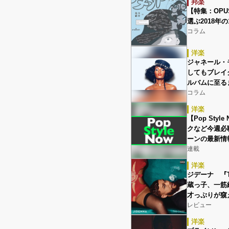
邦楽
【特集：OPUS 
選ぶ2018年の
コラム
洋楽
ジャネール・モネ
してもブレイ
ルバムに至る
コラム
洋楽
【Pop Sty
クなど今週必
ーンの最新情
連載
洋楽
ジデーナ 『T
蔵っ子、一筋
才っぷりが窺
レビュー
洋楽