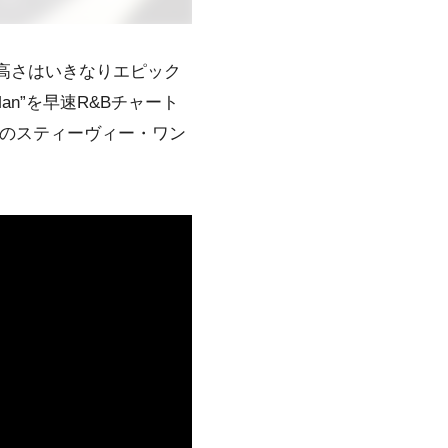
高さはいきなりエピック
c Man”を早速R&Bチャート
ルの
スティーヴィー・ワン