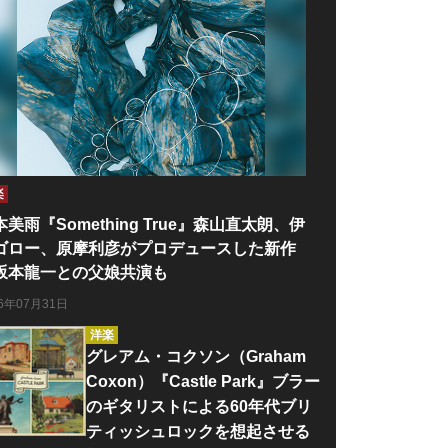
楽
本美雨『Something True』森山直太朗、伊
ゴロー、原摩利彦がプロデュースした新作
坂本龍一との父娘共演も
26年07月31日
洋楽
グレアム・コクソン（Graham
Coxon）『Castle Park』ブラー
のギタリストによる60年代ブリ
ティッシュロックを想起させる