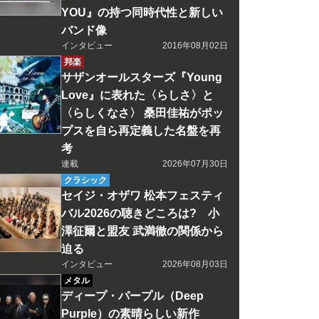
YOU』の持つ同時代性と新しい
バンド像
インタビュー
2016年08月02日
邦楽
サザンオールスターズ『Young
Love』に表れた〈らしさ〉と
〈らしくなさ〉 桑田佳祐がポッ
プスを自ら再定義した名盤を再
考
連載
2026年07月30日
クラシック
セイジ・オザワ 松本フェスティ
バル2026の聴きどころは? 小
澤征爾と盟友 武満徹の関係から
迫る
インタビュー
2026年08月03日
メタル
ディープ・パープル（Deep
Purple）の素晴らしい新作