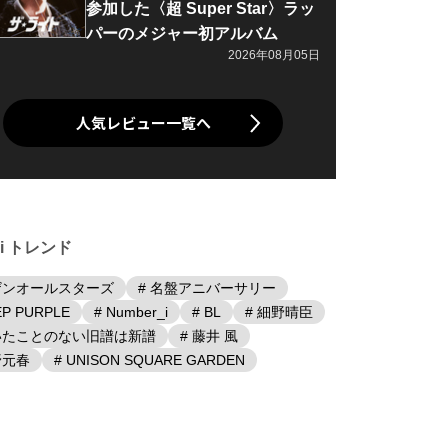
参加した〈超 Super Star〉ラッ
パーのメジャー初アルバム
2026年08月05日
人気レビュー一覧へ
iki トレンド
ザンオールスターズ
# 名盤アニバーサリー
EP PURPLE
# Number_i
# BL
# 細野晴臣
聴いたことのない旧譜は新譜
# 藤井 風
野元春
# UNISON SQUARE GARDEN