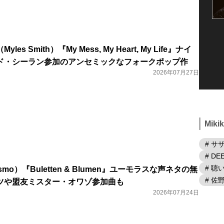
s Smith）『My Mess, My Heart, My Life』ナイ
ド・シーラン参加のアンセミックなフォークポップ作
2026年07月27日
Mik
# サ
# DE
# 
smo）『Buletten & Blumen』ユーモラスな声ネタの無
# 佐
ツや盟友ミスター・オワゾ参加曲も
2026年07月24日