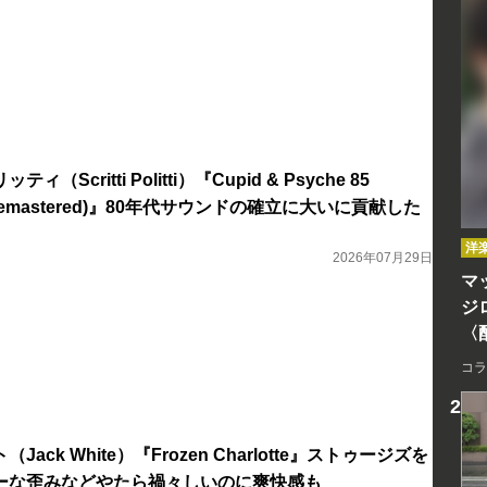
Scritti Politti）『Cupid & Psyche 85
ion Remastered)』80年代サウンドの確立に大いに貢献した
洋
2026年07月29日
マッ
ジ
〈
コラ
ack White）『Frozen Charlotte』ストゥージズを
ーな歪みなどやたら禍々しいのに爽快感も