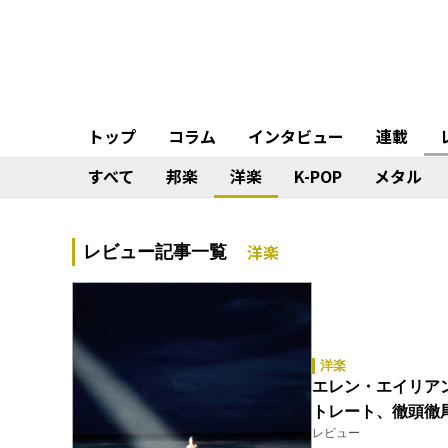
トップ
コラム
インタビュー
連載
すべて
邦楽
洋楽
K-POP
メタル
洋楽
レビュー記事一覧
洋楽
エレン・エイリアン（E
トレート、徹頭徹
レビュー