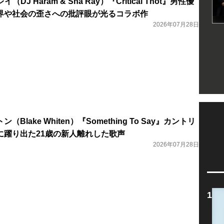
DJ Haram & Sha Ray）『Critical Thot』男性優
界や社会の歪さへの批評眼が光るコラボ作
2026年07月28日
Blake Whiten）『Something To Say』カントリ
に躍り出た21歳の新人離れした歌声
2026年07月28日