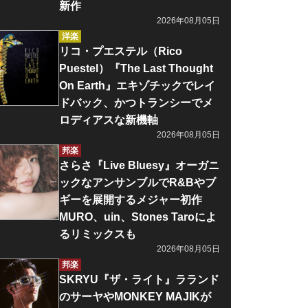
新作
2026年08月05日
洋楽
リコ・プエステル（Rico
Puestel）『The Last Thought
On Earth』エキゾチックでレイ
ドバック、かつトランシーでメ
ロディアスな新機軸
2026年08月05日
邦楽
さらさ『Live Bluesy』オーガニ
ックなアンサンブルでR&Bやブ
ギーを展開するメジャー初作
MURO、uin、Stones Taroによ
るリミックスも
2026年08月05日
邦楽
SKRYU『ザ・ライト』ラランド
のサーヤやMONKEY MAJIKが