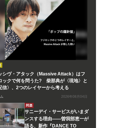
楽
シヴ・アタック（Massive Attack）はフ
ロックで何を問うた? 柴那典が〈現地〉と
配信〉、2つのレイヤーから考える
ム
2026年08月04日
邦楽
サニーデイ・サービスがいまダ
ンスする理由――曽我部恵一が
語る、新作『DANCE TO