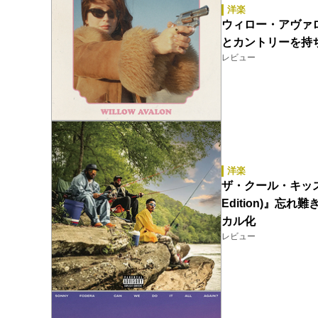
洋楽
ウィロー・アヴァロン（W
とカントリーを持
レビュー
洋楽
ザ・クール・キッズ（The
Edition)』
カル化
レビュー