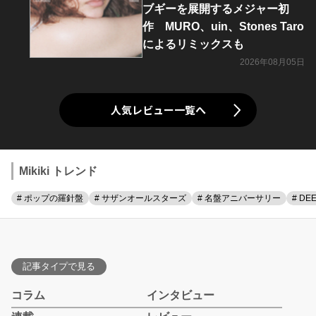
ブギーを展開するメジャー初
作 MURO、uin、Stones Taro
によるリミックスも
2026年08月05日
人気レビュー一覧へ
Mikiki トレンド
# ポップの羅針盤
# サザンオールスターズ
# 名盤アニバーサリー
# DE
記事タイプで見る
コラム
インタビュー