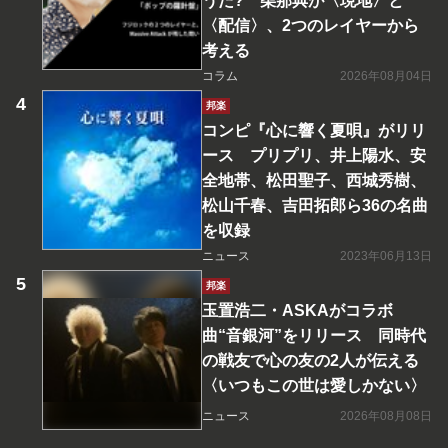
うた? 柴那典が〈現地〉と
〈配信〉、2つのレイヤーから
考える
コラム
2026年08月04日
邦楽
コンピ『心に響く夏唄』がリリ
ース プリプリ、井上陽水、安
全地帯、松田聖子、西城秀樹、
松山千春、吉田拓郎ら36の名曲
を収録
ニュース
2023年06月13日
邦楽
玉置浩二・ASKAがコラボ
曲“音銀河”をリリース 同時代
の戦友で心の友の2人が伝える
〈いつもこの世は愛しかない〉
ニュース
2026年08月08日