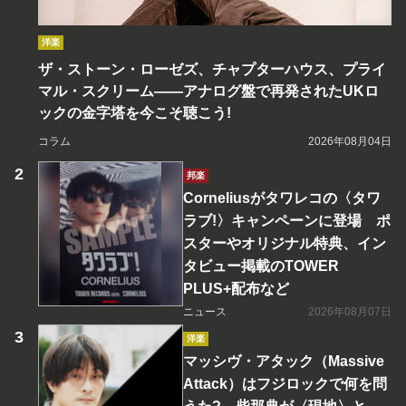
洋楽
ザ・ストーン・ローゼズ、チャプターハウス、プライ
マル・スクリーム――アナログ盤で再発されたUKロ
ックの金字塔を今こそ聴こう!
コラム
2026年08月04日
邦楽
Corneliusがタワレコの〈タワ
ラブ!〉キャンペーンに登場 ポ
スターやオリジナル特典、イン
タビュー掲載のTOWER
PLUS+配布など
ニュース
2026年08月07日
洋楽
マッシヴ・アタック（Massive
Attack）はフジロックで何を問