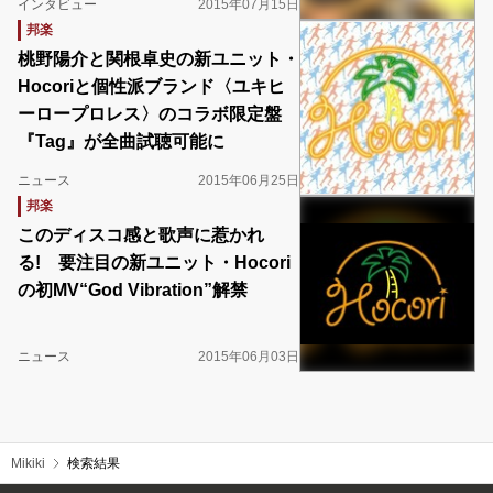
インタビュー
2015年07月15日
邦楽
桃野陽介と関根卓史の新ユニット・
Hocoriと個性派ブランド〈ユキヒ
ーロープロレス〉のコラボ限定盤
『Tag』が全曲試聴可能に
ニュース
2015年06月25日
邦楽
このディスコ感と歌声に惹かれ
る! 要注目の新ユニット・Hocori
の初MV“God Vibration”解禁
ニュース
2015年06月03日
Mikiki
検索結果