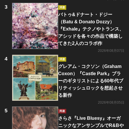
洋楽
バトゥ&ドナート・ドジー
（Batu & Donato Dozzy）
『Exhale』テクノやトランス、
アシッドを各々の作品で構築し
てきた2人のコラボ作
2026年08月07日
洋楽
グレアム・コクソン（Graham
Coxon）『Castle Park』ブラ
ーのギタリストによる60年代ブ
リティッシュロックを想起させ
る新作
2026年08月05日
邦楽
さらさ『Live Bluesy』オーガ
ニックなアンサンブルでR&Bや