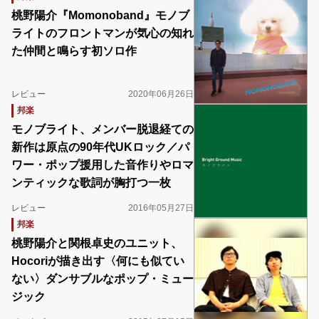
桃野陽介『Momonoband』モノブ
ライトのフロントマンが気心の知れ
た仲間と鳴らす初ソロ作
レビュー
2020年06月26日
邦楽
モノブライト、メンバー脱退経ての
新作は原点の90年代UKロック／パ
ワー・ポップ援用した音作りやロマ
ンティックな歌詞が胸打つ一枚
レビュー
2016年05月27日
邦楽
桃野陽介と関根卓史のユニット、
Hocoriが描き出す〈何にも似てい
ない〉ダンサブルなポップ・ミュー
ジック