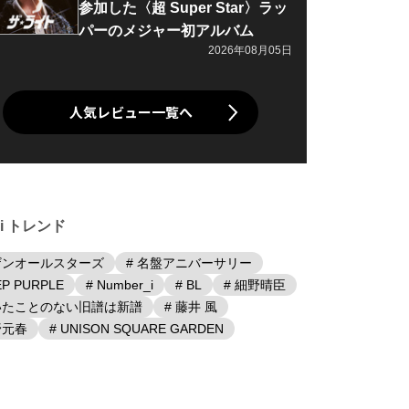
参加した〈超 Super Star〉ラッ
パーのメジャー初アルバム
2026年08月05日
人気レビュー一覧へ
iki トレンド
ザンオールスターズ
# 名盤アニバーサリー
EP PURPLE
# Number_i
# BL
# 細野晴臣
聴いたことのない旧譜は新譜
# 藤井 風
野元春
# UNISON SQUARE GARDEN