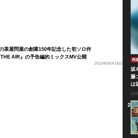
都の茶屋問屋の創業150年記念した初ソロ作
IN THE AIR』の予告編的ミックスMV公開
邦
2015年09月16日
坂
藤
は
20