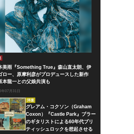
楽
本美雨『Something True』森山直太朗、伊
ゴロー、原摩利彦がプロデュースした新作
坂本龍一との父娘共演も
26年07月31日
洋楽
グレアム・コクソン（Graham
Coxon）『Castle Park』ブラー
のギタリストによる60年代ブリ
ティッシュロックを想起させる