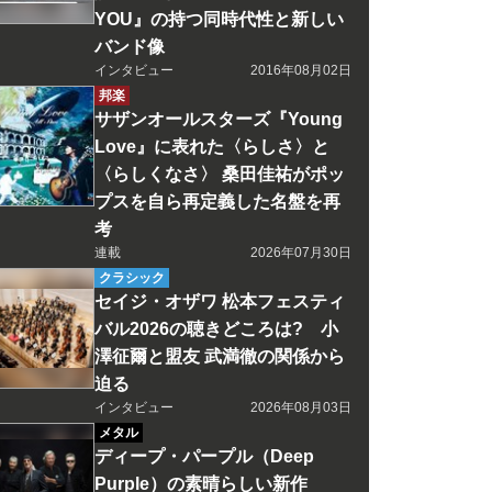
YOU』の持つ同時代性と新しい
バンド像
インタビュー
2016年08月02日
邦楽
サザンオールスターズ『Young
Love』に表れた〈らしさ〉と
〈らしくなさ〉 桑田佳祐がポッ
プスを自ら再定義した名盤を再
考
連載
2026年07月30日
クラシック
セイジ・オザワ 松本フェスティ
バル2026の聴きどころは? 小
澤征爾と盟友 武満徹の関係から
迫る
インタビュー
2026年08月03日
メタル
ディープ・パープル（Deep
Purple）の素晴らしい新作