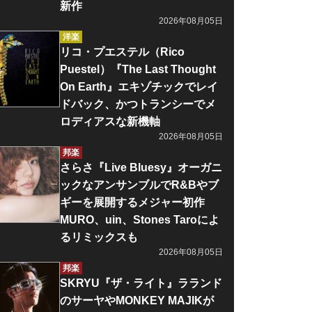
新作
2026年08月05日
洋楽
リコ・プエステル（Rico
Puestel）『The Last Thought
On Earth』エキゾチックでレイ
ドバック、かつトランシーでメ
ロディアスな新機軸
2026年08月05日
邦楽
さらさ『Live Bluesy』オーガニ
ックなアンサンブルでR&Bやブ
ギーを展開するメジャー初作
MURO、uin、Stones Taroによ
るリミックスも
2026年08月05日
邦楽
SKRYU『ザ・ライト』ラランド
のサーヤやMONKEY MAJIKが