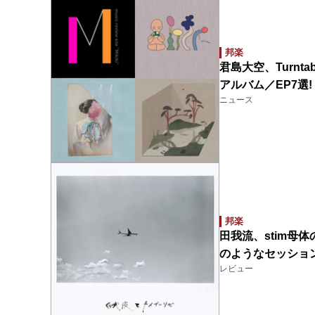
邦楽
君島大空、Turnta
アルバム／EP7選!
ニュース
邦楽
田我流、stim母
のようなセッショ
レビュー