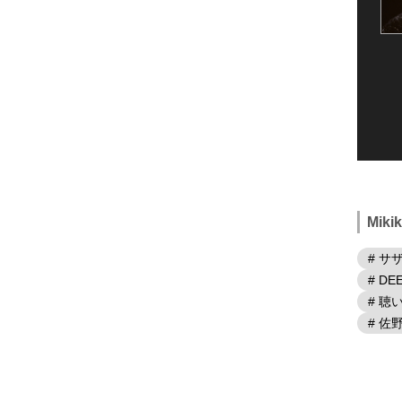
Mik
# サ
# DE
# 
# 佐