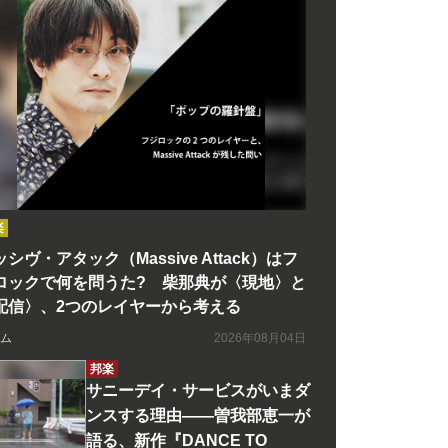
楽
シヴ・アタック（Massive Attack）はフ
ロックで何を問うた? 柴那典が〈現地〉と
配信〉、2つのレイヤーから考える
ム
2026年08月04日
邦楽
サニーデイ・サービスがいまダ
ンスする理由――曽我部恵一が
語る、新作『DANCE TO