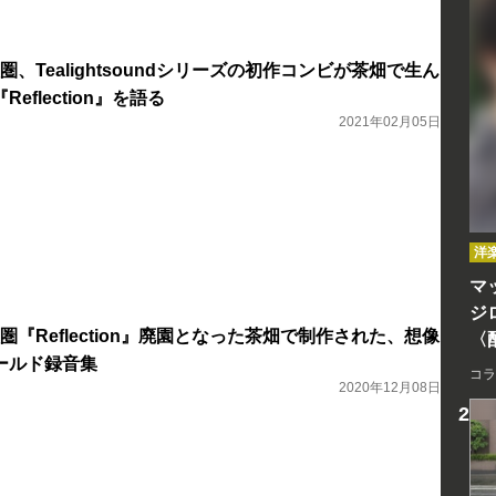
竹久圏、Tealightsoundシリーズの初作コンビが茶畑で生ん
eflection』を語る
2021年02月05日
洋
マッ
ジ
竹久圏『Reflection』廃園となった茶畑で制作された、想像
〈
ールド録音集
コラ
2020年12月08日