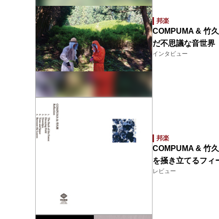
邦楽
COMPUMA & 
だ不思議な音世界『R
インタビュー
邦楽
COMPUMA & 
を掻き立てるフィ
レビュー