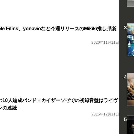
ble Films、yonawoなど今週リリースのMikiki推し邦楽
2020年11月11日
体の10人編成バンド＝カイザーソゼでの初録音盤はライヴ
ンの連続
2015年12月11日