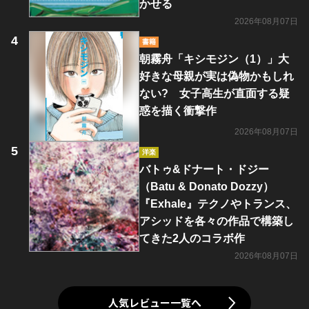
かせる
2026年08月07日
書籍
朝霧舟「キシモジン（1）」大
好きな母親が実は偽物かもしれ
ない? 女子高生が直面する疑
惑を描く衝撃作
2026年08月07日
洋楽
バトゥ&ドナート・ドジー
（Batu & Donato Dozzy）
『Exhale』テクノやトランス、
アシッドを各々の作品で構築し
てきた2人のコラボ作
2026年08月07日
人気レビュー一覧へ