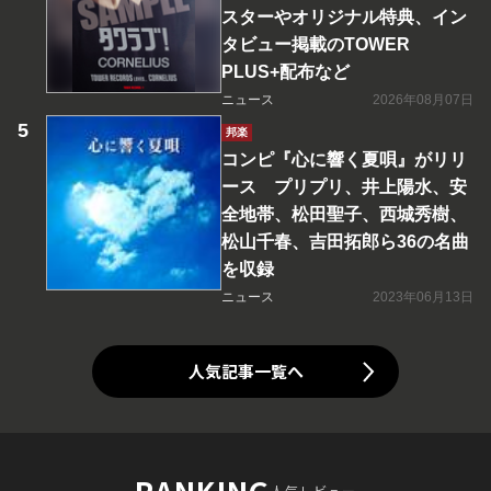
スターやオリジナル特典、イン
タビュー掲載のTOWER
PLUS+配布など
ニュース
2026年08月07日
邦楽
コンピ『心に響く夏唄』がリリ
ース プリプリ、井上陽水、安
全地帯、松田聖子、西城秀樹、
松山千春、吉田拓郎ら36の名曲
を収録
ニュース
2023年06月13日
人気記事一覧へ
RANKING
人気レビュー