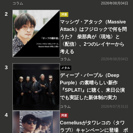
コラム
2026年08月04日
洋楽
マッシヴ・アタック（Massive
Attack）はフジロックで何を問
うた? 柴那典が〈現地〉と
〈配信〉、2つのレイヤーから
考える
コラム
2026年08月04日
メタル
ディープ・パープル（Deep
Purple）の素晴らしい新作
『SPLAT!』に聴く、来日公演
でも実証した新体制の実力
コラム
2026年07月31日
邦楽
Corneliusがタワレコの〈タワ
ラブ!〉キャンペーンに登場 ポ