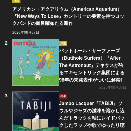
洋楽
アメリカン・アクアリウム（American Aquarium）
『New Ways To Lose』カントリーの要素を持つロッ
クバンドの面目躍如たる新作
2026年08月07日
洋楽
バットホール・サーファーズ
（Butthole Surfers）『After
The Astronaut』テキサスが誇
るエキセントリック集団による
98年の未発表作がついに解禁!
2026年08月07日
邦楽
Jambo Lacquer『TABIJI』ソ
ウルやジャズの滋味を溶かし込
んだトラックを軸にレイドバッ
クしたラップや歌でゆったり聴