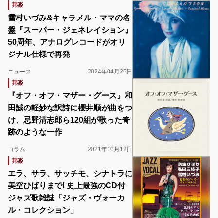
邦楽
雪村いづみ&キャラメル・ママの名
盤『スーパー・ジェネレイション』
50周年、アナログレコードがオリ
ジナル仕様で再発
ニュース
2024年04月25日
邦楽
『オフ・オフ・マザー・グース』和
田誠の軽妙な訳詩に櫻井順が曲をつ
け、忌野清志郎ら120組が歌った奇
跡のような一作
コラム
2021年10月12日
邦楽
エラ、サラ、サッチモ、シナトラに
美空ひばりまで! 史上最強のCD付
ジャズ歌雑誌「ジャズ・ヴォーカ
ル・コレクション」