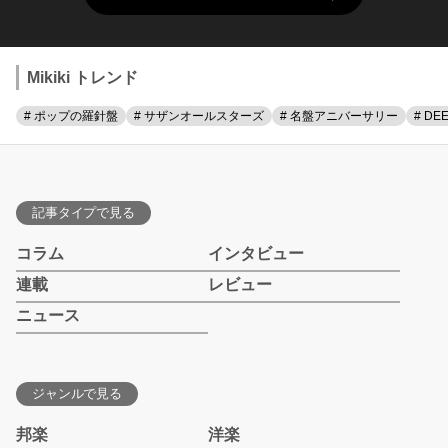
Mikiki トレンド
# ポップの羅針盤
# サザンオールスターズ
# 名盤アニバーサリー
# DE
記事タイプで見る
コラム
インタビュー
連載
レビュー
ニュース
ジャンルで見る
邦楽
洋楽