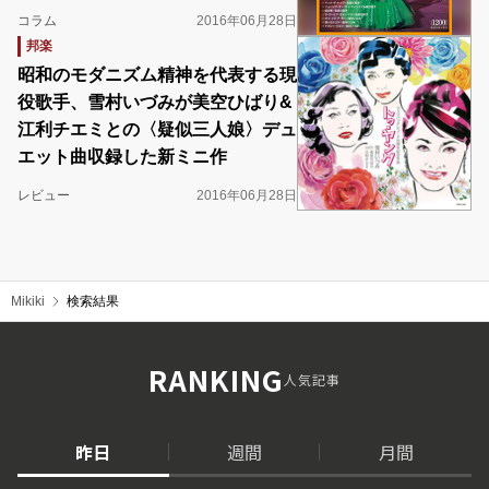
コラム
2016年06月28日
邦楽
昭和のモダニズム精神を代表する現
役歌手、雪村いづみが美空ひばり&
江利チエミとの〈疑似三人娘〉デュ
エット曲収録した新ミニ作
レビュー
2016年06月28日
Mikiki
検索結果
RANKING
人気記事
昨日
週間
月間