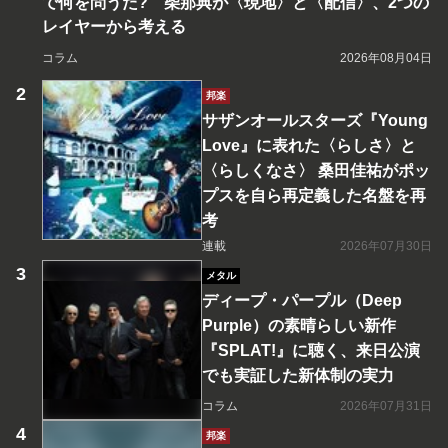
で何を問うた? 柴那典が〈現地〉と〈配信〉、2つの
レイヤーから考える
コラム
2026年08月04日
邦楽
サザンオールスターズ『Young
Love』に表れた〈らしさ〉と
〈らしくなさ〉 桑田佳祐がポッ
プスを自ら再定義した名盤を再
考
連載
2026年07月30日
メタル
ディープ・パープル（Deep
Purple）の素晴らしい新作
『SPLAT!』に聴く、来日公演
でも実証した新体制の実力
コラム
2026年07月31日
邦楽