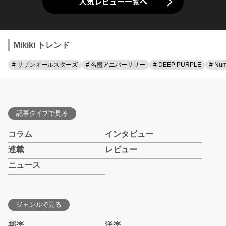
人気レビュー一覧へ
Mikiki トレンド
# サザンオールスターズ
# 名盤アニバーサリー
# DEEP PURPLE
# Num
記事タイプで見る
コラム
インタビュー
連載
レビュー
ニュース
ジャンルで見る
邦楽
洋楽