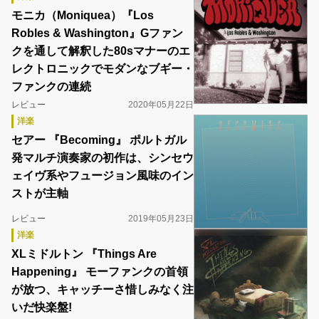
モニカ（Moniquea）『Los
Robles & Washington』Gファン
クを通して解釈した80sマナーのエ
レクトロニックでモダンなブギー・
ファンクの連続
レビュー
2020年05月22日
洋楽
セアー 『Becoming』 ポルトガル
発マルチ演奏家の初作は、シンセウ
ェイヴ系やフュージョン風味のイン
ストが主軸
レビュー
2019年05月23日
洋楽
XLミドルトン 『Things Are
Happening』 モーファンクの首領
が放つ、キャッチーさ惜しみなく注
いだ快楽盤!