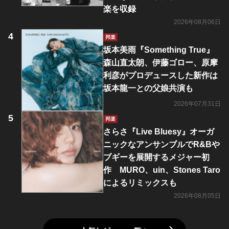
楽を収録
2026年08月06日
邦楽
坂本美雨『Something True』
森山直太朗、伊藤ゴロー、原摩
利彦がプロデュースした新作は
坂本龍一との父娘共演も
2026年07月31日
邦楽
さらさ『Live Bluesy』オーガ
ニックなアンサンブルでR&Bや
ブギーを展開するメジャー初
作 MURO、uin、Stones Taro
によるリミックスも
2026年08月05日