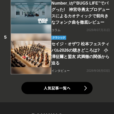
Number_iが“BUGS LIFE”でバ
グった! 神宮寺勇太プロデュー
スによるカオティックで前向き
なフォンク曲を徹底レビュー
コラム
2026年07月31日
クラシック
セイジ・オザワ 松本フェスティ
バル2026の聴きどころは? 小
澤征爾と盟友 武満徹の関係から
迫る
インタビュー
2026年08月03日
人気記事一覧へ