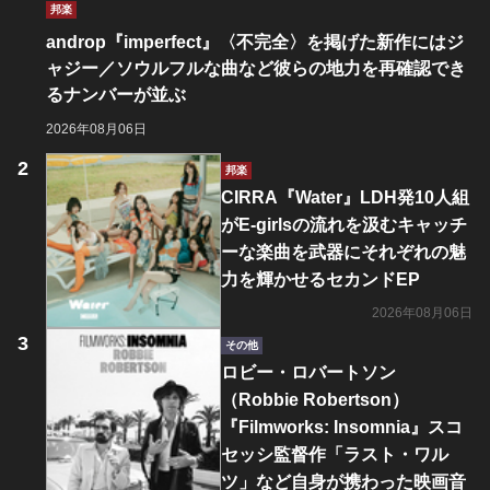
邦楽
androp『imperfect』〈不完全〉を掲げた新作にはジ
ャジー／ソウルフルな曲など彼らの地力を再確認でき
るナンバーが並ぶ
2026年08月06日
邦楽
CIRRA『Water』LDH発10人組
がE-girlsの流れを汲むキャッチ
ーな楽曲を武器にそれぞれの魅
力を輝かせるセカンドEP
2026年08月06日
その他
ロビー・ロバートソン
（Robbie Robertson）
『Filmworks: Insomnia』スコ
セッシ監督作「ラスト・ワル
ツ」など自身が携わった映画音