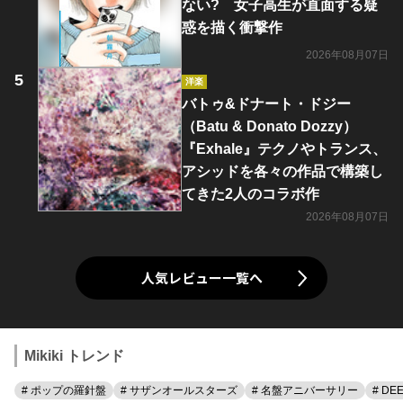
ない? 女子高生が直面する疑
惑を描く衝撃作
2026年08月07日
洋楽
バトゥ&ドナート・ドジー
（Batu & Donato Dozzy）
『Exhale』テクノやトランス、
アシッドを各々の作品で構築し
てきた2人のコラボ作
2026年08月07日
人気レビュー一覧へ
Mikiki トレンド
# ポップの羅針盤
# サザンオールスターズ
# 名盤アニバーサリー
# DE