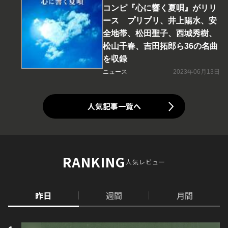
コンピ『心に響く夏唄』がリリ
ース プリプリ、井上陽水、安
全地帯、松田聖子、西城秀樹、
松山千春、吉田拓郎ら36の名曲
を収録
ニュース
2023年06月13日
人気記事一覧へ
RANKING
人気レビュー
昨日
週間
月間