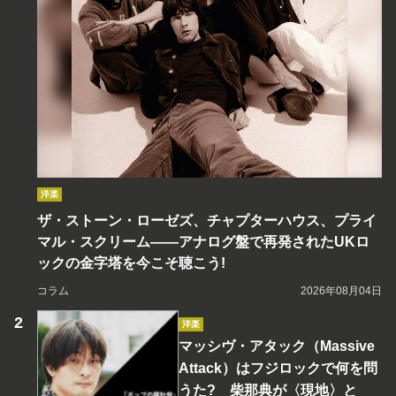
洋楽
ザ・ストーン・ローゼズ、チャプターハウス、プライ
マル・スクリーム――アナログ盤で再発されたUKロ
ックの金字塔を今こそ聴こう!
コラム
2026年08月04日
洋楽
マッシヴ・アタック（Massive
Attack）はフジロックで何を問
うた? 柴那典が〈現地〉と