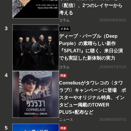
〈配信〉、2つのレイヤーから
考える
コラム
2026年08月04日
メタル
ディープ・パープル（Deep
Purple）の素晴らしい新作
『SPLAT!』に聴く、来日公演
でも実証した新体制の実力
コラム
2026年07月31日
邦楽
Corneliusがタワレコの〈タワ
ラブ!〉キャンペーンに登場 ポ
スターやオリジナル特典、イン
タビュー掲載のTOWER
PLUS+配布など
ニュース
2026年08月07日
邦楽