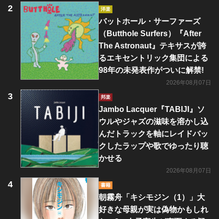
洋楽
バットホール・サーファーズ
（Butthole Surfers）『After
The Astronaut』テキサスが誇
るエキセントリック集団による
98年の未発表作がついに解禁!
2026年08月07日
邦楽
Jambo Lacquer『TABIJI』ソ
ウルやジャズの滋味を溶かし込
んだトラックを軸にレイドバッ
クしたラップや歌でゆったり聴
かせる
2026年08月07日
書籍
朝霧舟「キシモジン（1）」大
好きな母親が実は偽物かもしれ