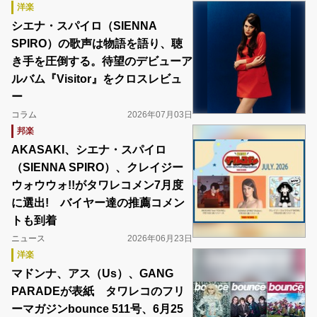
洋楽
シエナ・スパイロ（SIENNA
SPIRO）の歌声は物語を語り、聴
き手を圧倒する。待望のデビューア
ルバム『Visitor』をクロスレビュ
ー
コラム
2026年07月03日
邦楽
AKASAKI、シエナ・スパイロ
（SIENNA SPIRO）、クレイジー
ウォウウォ!!がタワレコメン7月度
に選出! バイヤー達の推薦コメン
トも到着
ニュース
2026年06月23日
洋楽
マドンナ、アス（Us）、GANG
PARADEが表紙 タワレコのフリ
ーマガジンbounce 511号、6月25