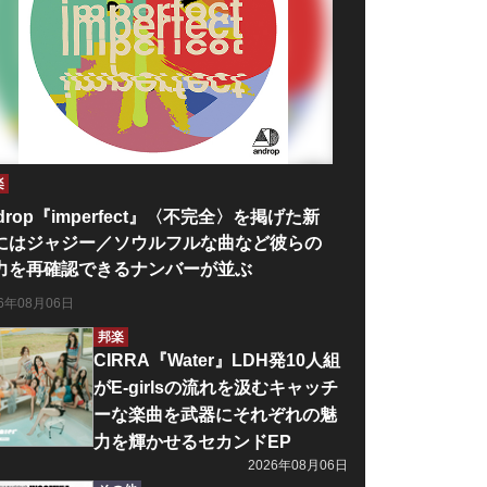
楽
drop『imperfect』〈不完全〉を掲げた新
にはジャジー／ソウルフルな曲など彼らの
力を再確認できるナンバーが並ぶ
26年08月06日
邦楽
CIRRA『Water』LDH発10人組
がE-girlsの流れを汲むキャッチ
ーな楽曲を武器にそれぞれの魅
力を輝かせるセカンドEP
2026年08月06日