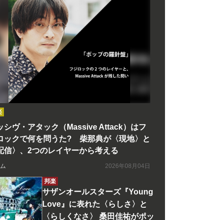
楽
シヴ・アタック（Massive Attack）はフ
ロックで何を問うた? 柴那典が〈現地〉と
配信〉、2つのレイヤーから考える
ム
2026年08月04日
邦楽
サザンオールスターズ『Young
Love』に表れた〈らしさ〉と
〈らしくなさ〉 桑田佳祐がポッ