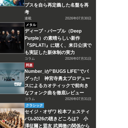
プスを自ら再定義した名盤を再
考
連載
2026年07月30日
メタル
ディープ・パープル（Deep
Purple）の素晴らしい新作
『SPLAT!』に聴く、来日公演で
も実証した新体制の実力
コラム
2026年07月31日
邦楽
Number_iが“BUGS LIFE”でバ
グった! 神宮寺勇太プロデュー
スによるカオティックで前向き
なフォンク曲を徹底レビュー
コラム
2026年07月31日
クラシック
セイジ・オザワ 松本フェスティ
バル2026の聴きどころは? 小
澤征爾と盟友 武満徹の関係から