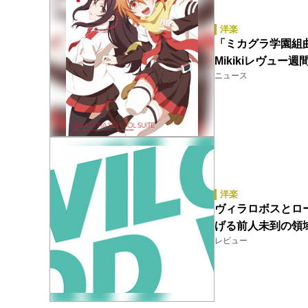
洋楽
「ミカグラ学園組
Mikikiレヴュー
ニュース
洋楽
ヴィラロボスとロ
げる前人未到の領
レビュー