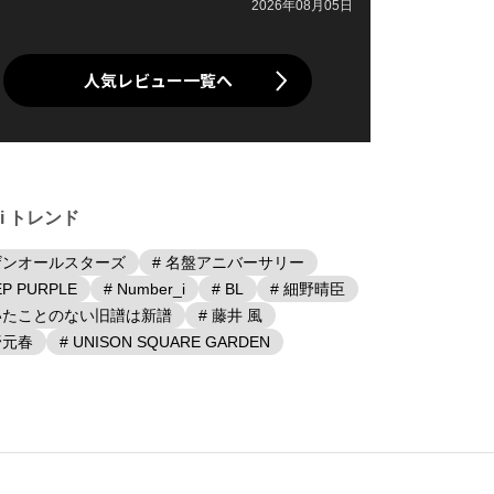
2026年08月05日
人気レビュー一覧へ
iki トレンド
ザンオールスターズ
# 名盤アニバーサリー
EP PURPLE
# Number_i
# BL
# 細野晴臣
聴いたことのない旧譜は新譜
# 藤井 風
野元春
# UNISON SQUARE GARDEN