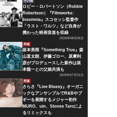
その他
ロビー・ロバートソン（Robbie
Robertson）『Filmworks:
Insomnia』スコセッシ監督作
「ラスト・ワルツ」など自身が
携わった映画音楽を収録
2026年08月06日
邦楽
坂本美雨『Something True』森
山直太朗、伊藤ゴロー、原摩利
彦がプロデュースした新作は坂
本龍一との父娘共演も
2026年07月31日
邦楽
さらさ『Live Bluesy』オーガニ
ックなアンサンブルでR&Bやブ
ギーを展開するメジャー初作
MURO、uin、Stones Taroによ
るリミックスも