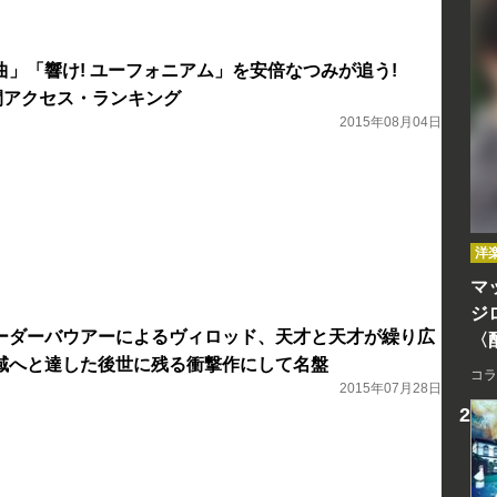
曲」「響け! ユーフォニアム」を安倍なつみが追う!
週間アクセス・ランキング
2015年08月04日
洋
マッ
ジ
ーダーバウアーによるヴィロッド、天才と天才が繰り広
〈
域へと達した後世に残る衝撃作にして名盤
コラ
2015年07月28日