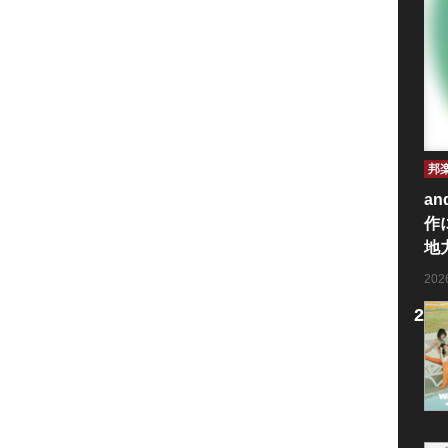
邦
an
作
地
20