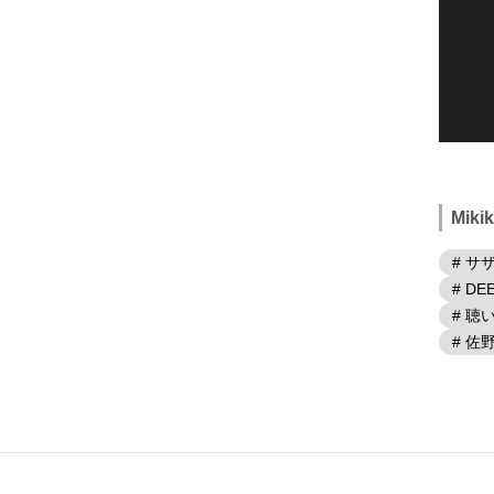
Mik
# サ
# DE
# 
# 佐