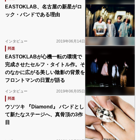
EASTOKLAB、名古屋の新星がロ
ック・バンドである理由
インタビュー
2019年06月14日
邦楽
EASTOKLABが心機一転の環境で
完成させたセルフ・タイトル作。そ
のなかに広がる美しい陰影の背景を
フロントマンの日置が語る
インタビュー
2019年06月05日
邦楽
ウソツキ 『Diamond』 バンドとし
て新たなステージへ、真骨頂の3作
目