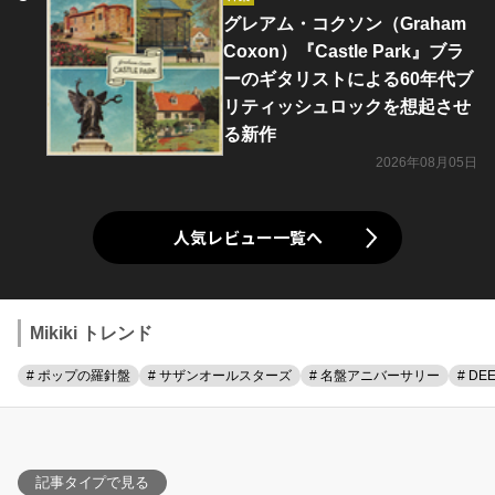
グレアム・コクソン（Graham
Coxon）『Castle Park』ブラ
ーのギタリストによる60年代ブ
リティッシュロックを想起させ
る新作
2026年08月05日
人気レビュー一覧へ
Mikiki トレンド
# ポップの羅針盤
# サザンオールスターズ
# 名盤アニバーサリー
# DE
記事タイプで見る