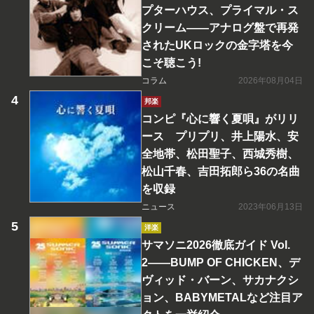
プターハウス、プライマル・ス
クリーム――アナログ盤で再発
されたUKロックの金字塔を今
こそ聴こう!
コラム
2026年08月04日
邦楽
コンピ『心に響く夏唄』がリリ
ース プリプリ、井上陽水、安
全地帯、松田聖子、西城秀樹、
松山千春、吉田拓郎ら36の名曲
を収録
ニュース
2023年06月13日
洋楽
サマソニ2026徹底ガイド Vol.
2――BUMP OF CHICKEN、デ
ヴィッド・バーン、サカナクシ
ョン、BABYMETALなど注目ア