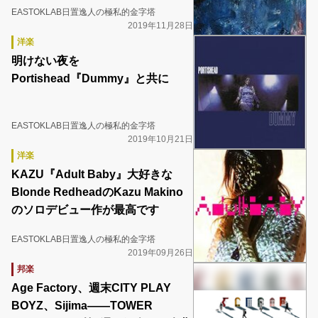
EASTOKLAB日置逸人の極私的金字塔
2019年11月28日
洋楽
明けない夜を
Portishead『Dummy』と共に
EASTOKLAB日置逸人の極私的金字塔
2019年10月21日
洋楽
KAZU『Adult Baby』大好きな
Blonde RedheadのKazu Makino
のソロデビュー作が最高です
EASTOKLAB日置逸人の極私的金字塔
2019年09月26日
邦楽
Age Factory、週末CITY PLAY
BOYZ、Sijima――TOWER