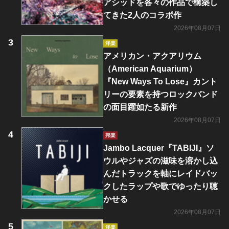
アシッドを各々の作品で構築し
てきた2人のコラボ作
2026年08月07日
洋楽
アメリカン・アクアリウム
（American Aquarium）
『New Ways To Lose』カント
リーの要素を持つロックバンド
の面目躍如たる新作
2026年08月07日
邦楽
Jambo Lacquer『TABIJI』ソ
ウルやジャズの滋味を溶かし込
んだトラックを軸にレイドバッ
クしたラップや歌でゆったり聴
かせる
2026年08月07日
洋楽