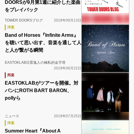
DOORSが9月第1週に紹介した楽曲
をプレイバック
TOWER DOORSブログ
2019年09月13日
洋楽
Band of Horses『Infinite Arms』
を聴いて思い出す、音楽を通して人
と人が繋がる瞬間
EASTOKLAB日置逸人の極私的金字塔
2019年08月22日
邦楽
EASTOKLABがツアーを開催。対
バンにROTH BART BARON、
pollyら
ニュース
2019年07月25日
洋楽
Summer Heart『About A