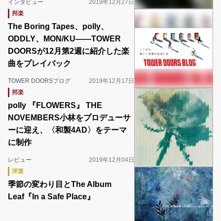
インタビュー
2019年12月27日
邦楽
The Boring Tapes、polly、
ODDLY、MON/KU――TOWER
DOORSが12月第2週に紹介した楽
曲をプレイバック
TOWER DOORSブログ
2019年12月17日
邦楽
polly 『FLOWERS』 THE
NOVEMBERS小林をプロデューサ
ーに迎え、〈和製4AD〉をテーマ
に制作
レビュー
2019年12月04日
洋楽
季節の変わり目とThe Album
Leaf『In a Safe Place』