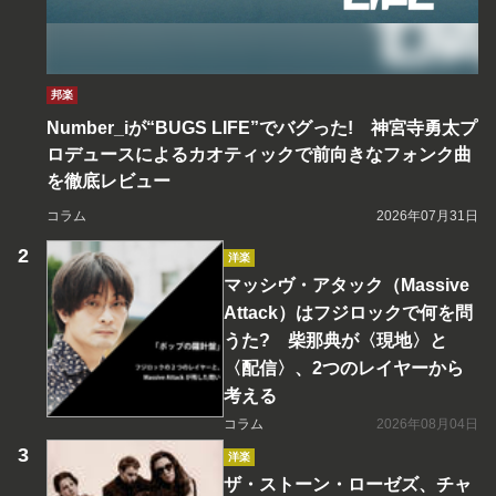
邦楽
Number_iが“BUGS LIFE”でバグった! 神宮寺勇太プ
ロデュースによるカオティックで前向きなフォンク曲
を徹底レビュー
コラム
2026年07月31日
洋楽
マッシヴ・アタック（Massive
Attack）はフジロックで何を問
うた? 柴那典が〈現地〉と
〈配信〉、2つのレイヤーから
考える
コラム
2026年08月04日
洋楽
ザ・ストーン・ローゼズ、チャ