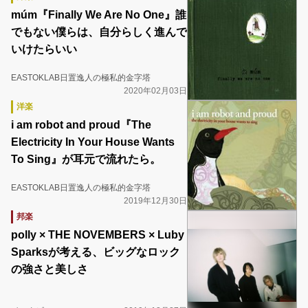
múm『Finally We Are No One』誰
でもない僕らは、自分らしく進んで
いけたらいい
EASTOKLAB日置逸人の極私的金字塔
2020年02月03日
洋楽
i am robot and proud『The
Electricity In Your House Wants
To Sing』が耳元で流れたら。
EASTOKLAB日置逸人の極私的金字塔
2019年12月30日
邦楽
polly × THE NOVEMBERS × Luby
Sparksが考える、ビッグなロック
の強さと美しさ