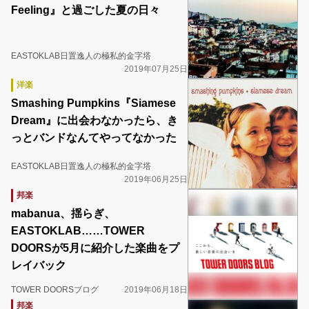
Feeling』と過ごした夏の日々
EASTOKLAB日置逸人の極私的金字塔
2019年07月25日
洋楽
Smashing Pumpkins『Siamese
Dream』に出会わなかったら、き
っとバンドなんてやってなかった
EASTOKLAB日置逸人の極私的金字塔
2019年06月25日
邦楽
mabanua、揺らぎ、
EASTOKLAB……TOWER
DOORSが5月に紹介した楽曲をプ
レイバック
TOWER DOORSブログ
2019年06月18日
邦楽