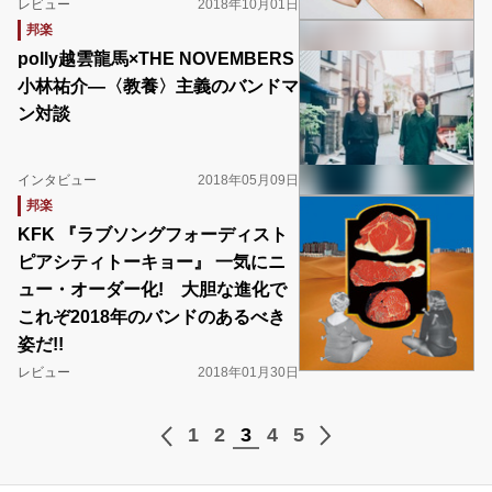
レビュー
2018年10月01日
邦楽
polly越雲龍馬×THE NOVEMBERS
小林祐介―〈教養〉主義のバンドマ
ン対談
インタビュー
2018年05月09日
邦楽
KFK 『ラブソングフォーディスト
ピアシティトーキョー』 一気にニ
ュー・オーダー化! 大胆な進化で
これぞ2018年のバンドのあるべき
姿だ!!
レビュー
2018年01月30日
1
2
3
4
5