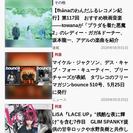
その他
【fhánaのわんだふるレコメン紀
行】第117回 おすすめ映画音楽
――towanaが「プラダを着た悪魔
2」のレディー・ガガ&ドーチー、
坂本龍一、アデルの楽曲を紹介
連載
2026年06月01日
邦楽
マイケル・ジャクソン、デス・キャ
ブ・フォー・キューティー、ブリー
チャーズが表紙 タワレコのフリー
マガジンbounce 510号、5月25日
に発行
ニュース
2026年05月20日
邦楽
LiSA『LACE UP』“残酷な夜に輝
け”を含む7作目 GLIM SPANKY提
供の甘辛ロックや水野良樹と共作し