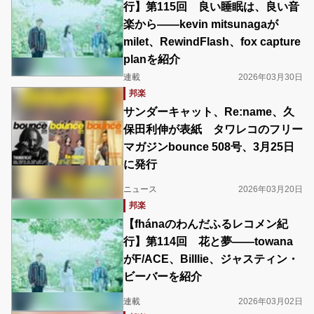
行】第115回 良い睡眠は、良い音
楽から――kevin mitsunagaが
milet、RewindFlash、fox capture
planを紹介
連載
2026年03月30日
邦楽
サンダーキャット、Re:name、久
保田利伸が表紙 タワレコのフリー
マガジンbounce 508号、3月25日
に発行
ニュース
2026年03月20日
邦楽
【fhánaのわんだふるレコメン紀
行】第114回 花と夢――towana
がF/ACE、Billlie、ジャスティン・
ビーバーを紹介
連載
2026年03月02日