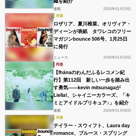
織を紹介
連載
2026年01月29日
洋楽
ロザリア、夏川椎菜、オリヴィア・
ディーンが表紙 タワレコのフリー
マガジンbounce 506号、1月25日
に発行
ニュース
2026年01月20日
邦楽
【fhánaのわんだふるレコメン紀
行】第112回 新しい一歩を踏み出
す勇気――kevin mitsunagaが
Liella!、シャイニーカラーズ、「キ
ミとアイドルプリキュア♪」を紹介
連載
2026年01月08日
洋楽
テイラー・スウィフト、Laura day
romance、ブルース・スプリング