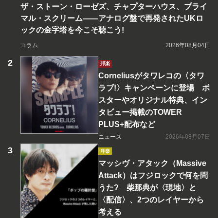
ザ・ストーン・ローゼズ、チャプターハウス、プライ
マル・スクリーム――アナログ盤で再発されたUKロ
ックの金字塔を今こそ聴こう!
コラム
2026年08月04日
邦楽
Corneliusがタワレコの〈タワ
ラブ!〉キャンペーンに登場 ポ
スターやオリジナル特典、イン
タビュー掲載のTOWER
PLUS+配布など
ニュース
2026年08月07日
洋楽
マッシヴ・アタック（Massive
Attack）はフジロックで何を問
うた? 柴那典が〈現地〉と
〈配信〉、2つのレイヤーから
考える