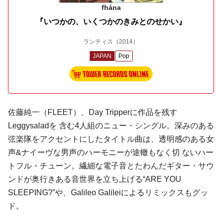
fhána
『いつかの、いくつかのきみとのせかい』
ランティス
（2014）
JAPAN
Pop
佐藤純一（FLEET）、Day Tripperに作品を残す
Leggysaladを 含む4人組のニュー・シングル。深みのある
弦楽隊をアクセントにしたタイトル曲は、透明感のある女
声&ナイーヴな男声のハーモニーが途轍もなく切 ないハー
トフル・チューン。繊細な電子音とたわんだギター・サウ
ンドが奥行きある音世界を立ち上げる“ARE YOU
SLEEPING?”や、Galileo Galileiによるリミックスもグッ
ド。