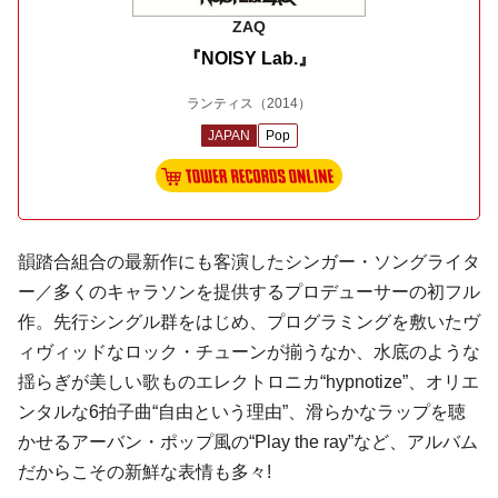
ZAQ
『NOISY Lab.』
ランティス
（2014）
JAPAN
Pop
韻踏合組合の最新作にも客演したシンガー・ソングライタ
ー／多くのキャラソンを提供するプロデューサーの初フル
作。先行シングル群をはじめ、プログラミングを敷いたヴ
ィヴィッドなロック・チューンが揃うなか、水底のような
揺らぎが美しい歌ものエレクトロニカ“hypnotize”、オリエ
ンタルな6拍子曲“自由という理由”、滑らかなラップを聴
かせるアーバン・ポップ風の“Play the ray”など、アルバム
だからこその新鮮な表情も多々!