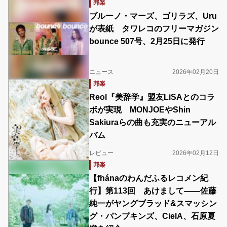
邦楽
ブルーノ・マーズ、ゴリラズ、Uru
が表紙 タワレコのフリーマガジン
bounce 507号、2月25日に発行
ニュース
2026年02月20日
邦楽
Reol『美辞学』盟友LiSAとのコラ
ボが実現 MONJOEやShin
Sakiuraらの曲も充実のニューアル
バム
レビュー
2026年02月12日
邦楽
【fhánaのわんだふるレコメン紀
行】第113回 あけまして――佐藤
純一がヤングブラッド&スマッシン
グ・パンプキンズ、CielA、石原夏