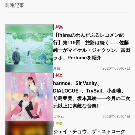
関連記事
邦楽
【fhánaのわんだふるレコメン紀
行】第119回 旅路は続く――佐藤
純一がマイケル・ジャクソン、冨田
ラボ、Perfumeを紹介
連載
2026年08月07日
邦楽
harmoe、Sir Vanity、
DIALOGUE+、TrySail、小倉唯、
前島亜美、坂本真綾――今月の二次
元以上に素敵な音楽!
コラム
2026年08月04日
洋楽
ジェイ・チョウ、ザ・ストローク