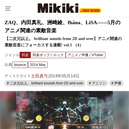
ZAQ、内田真礼、洲崎綾、fhána、LiSA――5月の
アニメ関連の素敵音楽
【二次元以上。 brilliant sounds from 2D and over】アニメ関連の
素敵音楽にフォーカスする連載! vol.5 （4）
ジャンル
邦楽
邦楽ポップ／ロック
アニメ／声優／VTuber
出典
bounce
2014 May
土田真弓
2014年05月14日
ディスクガイド
# 二次元以上。 brilliant sounds from 2D and over
# アニソン
# 声優