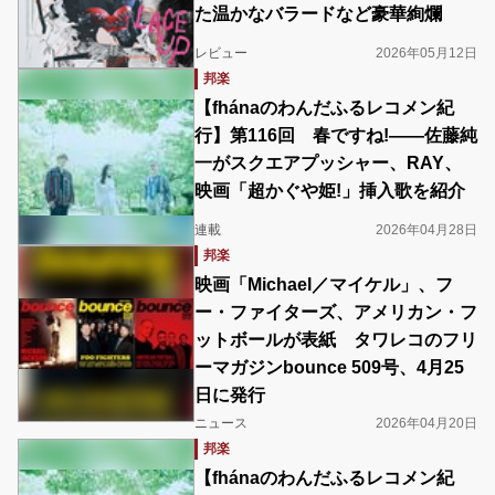
た温かなバラードなど豪華絢爛
レビュー
2026年05月12日
邦楽
【fhánaのわんだふるレコメン紀
行】第116回 春ですね!――佐藤純
一がスクエアプッシャー、RAY、
映画「超かぐや姫!」挿入歌を紹介
連載
2026年04月28日
邦楽
映画「Michael／マイケル」、フ
ー・ファイターズ、アメリカン・フ
ットボールが表紙 タワレコのフリ
ーマガジンbounce 509号、4月25
日に発行
ニュース
2026年04月20日
邦楽
【fhánaのわんだふるレコメン紀