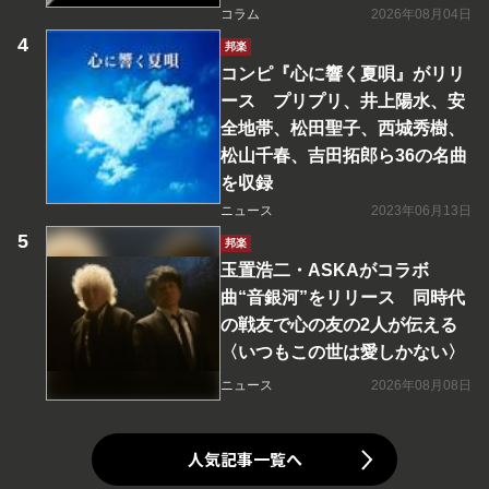
コラム
2026年08月04日
邦楽
コンピ『心に響く夏唄』がリリ
ース プリプリ、井上陽水、安
全地帯、松田聖子、西城秀樹、
松山千春、吉田拓郎ら36の名曲
を収録
ニュース
2023年06月13日
邦楽
玉置浩二・ASKAがコラボ
曲“音銀河”をリリース 同時代
の戦友で心の友の2人が伝える
〈いつもこの世は愛しかない〉
ニュース
2026年08月08日
人気記事一覧へ