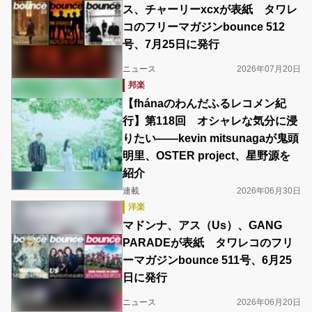
ス、チャーリーxcxが表紙 タワレ
コのフリーマガジンbounce 512
号、7月25日に発行
ニュース
2026年07月20日
邦楽
【fhánaのわんだふるレコメン紀
行】第118回 オシャレな気分に浸
りたい――kevin mitsunagaが鬼頭
明里、OSTER project、星野源を
紹介
連載
2026年06月30日
洋楽
マドンナ、アス（Us）、GANG
PARADEが表紙 タワレコのフリ
ーマガジンbounce 511号、6月25
日に発行
ニュース
2026年06月20日