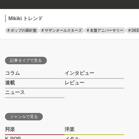
Mikiki トレンド
# ポップの羅針盤
# サザンオールスターズ
# 名盤アニバーサリー
# DE
記事タイプで見る
コラム
インタビュー
連載
レビュー
ニュース
ジャンルで見る
邦楽
洋楽
K-POP
メタル