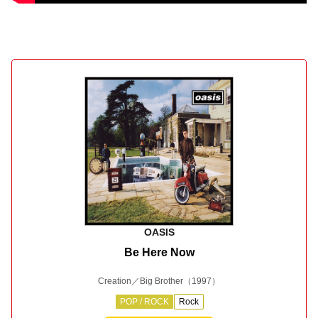
OASIS
Be Here Now
Creation／Big Brother
（1997）
POP / ROCK
Rock