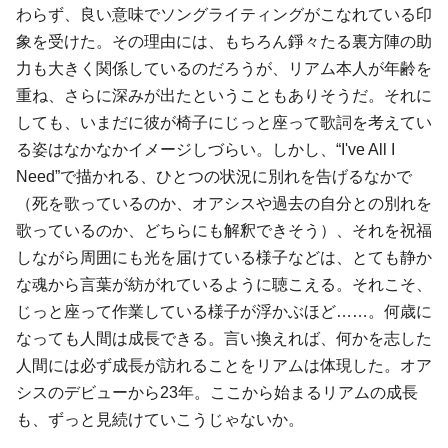
わらず、良い意味でソングライティングがこなれている印
象を受けた。その理由には、もちろん錚々たる裏方陣の助
力も大きく関係しているのだろうが、リアム本人が年齢を
重ね、さらに深みが出たということもありそうだ。それに
しても、いまだに彼が椅子にじっと座って歌詞を考えてい
る姿はなかなかイメージしづらい。しかし、“I've All I
Need”で描かれる、ひとつの状況に別れを告げるなかで
（死を歌っているのか、オアシスや過去の自分との別れを
歌っているのか、どちらにも解釈できそう）、それを祝福
しながら周囲にも光を届けている様子などは、とても静か
な魂から言葉が紡がれているように聴こえる。それこそ、
じっと座って作業している様子が浮かぶほど……。何歳に
なっても人間は成長できる。言い換えれば、何かを志した
人間には必ず成長が訪れることをリアムは体現した。オア
シスのデビューから23年。ここから始まるリアムの成長
も、ずっと見続けていこうじゃないか。