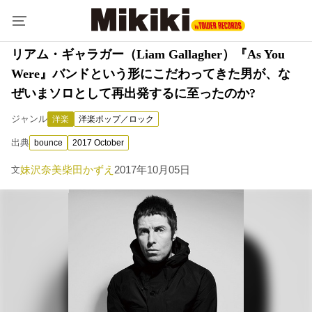
リアム・ギャラガー（Liam Gallagher）『As You
Were』バンドという形にこだわってきた男が、な
ぜいまソロとして再出発するに至ったのか?
ジャンル
洋楽
洋楽ポップ／ロック
出典
bounce
2017 October
妹沢奈美
柴田かずえ
2017年10月05日
文