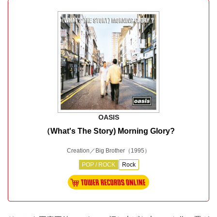
OASIS
（What's The Story) Morning Glory?
Creation／Big Brother
（1995）
POP / ROCK
Rock