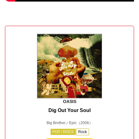
OASIS
Dig Out Your Soul
Big Brother／Epic
（2006）
POP / ROCK
Rock