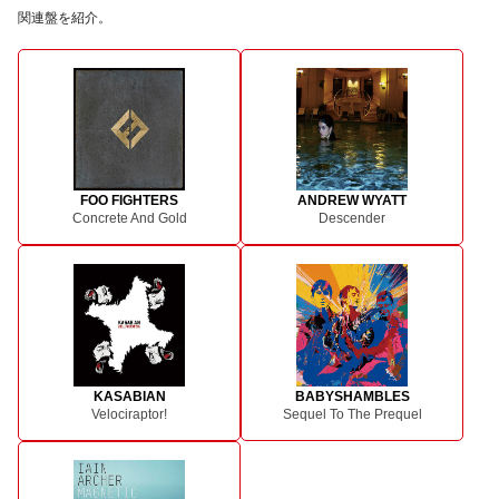
関連盤を紹介。
FOO FIGHTERS
ANDREW WYATT
Concrete And Gold
Descender
KASABIAN
BABYSHAMBLES
Velociraptor!
Sequel To The Prequel