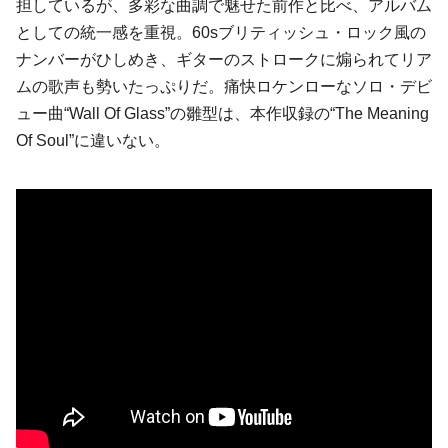
担しているが、多彩な曲調で魅せた前作と比べ、アルバム
としての統一感を重視。60sブリティッシュ・ロック風の
ナンバーがひしめき、ギターのストロークに煽られてリア
ムの歌声も勢いたっぷりだ。痛快ロケンローなソロ・デビ
ュー曲“Wall Of Glass”の雛型は、本作収録の“The Meaning
Of Soul”に違いない。