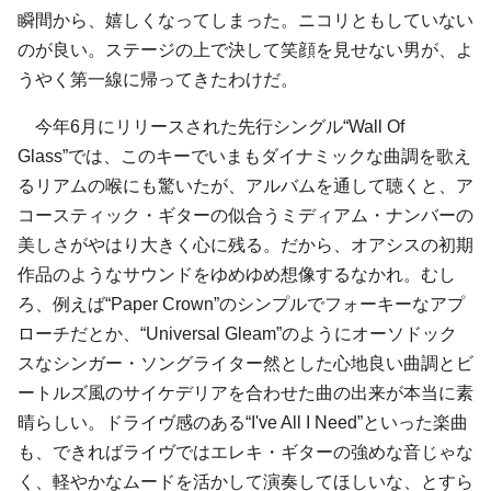
瞬間から、嬉しくなってしまった。ニコリともしていない
のが良い。ステージの上で決して笑顔を見せない男が、よ
うやく第一線に帰ってきたわけだ。
今年6月にリリースされた先行シングル“Wall Of
Glass”では、このキーでいまもダイナミックな曲調を歌え
るリアムの喉にも驚いたが、アルバムを通して聴くと、ア
コースティック・ギターの似合うミディアム・ナンバーの
美しさがやはり大きく心に残る。だから、オアシスの初期
作品のようなサウンドをゆめゆめ想像するなかれ。むし
ろ、例えば“Paper Crown”のシンプルでフォーキーなアプ
ローチだとか、“Universal Gleam”のようにオーソドック
スなシンガー・ソングライター然とした心地良い曲調とビ
ートルズ風のサイケデリアを合わせた曲の出来が本当に素
晴らしい。ドライヴ感のある“I've All I Need”といった楽曲
も、できればライヴではエレキ・ギターの強めな音じゃな
く、軽やかなムードを活かして演奏してほしいな、とすら