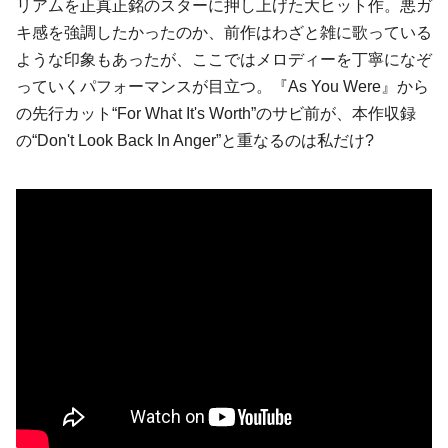
リアムを正真正銘のスターに押し上げた大ヒット作。悪ガ
キ感を強調したかったのか、前作はわざと雑に歌っている
ような印象もあったが、ここではメロディーを丁寧になぞ
っていくパフォーマンスが目立つ。『As You Were』から
の先行カット“For What It's Worth”のサビ前が、本作収録
の“Don't Look Back In Anger”と重なるのは私だけ?