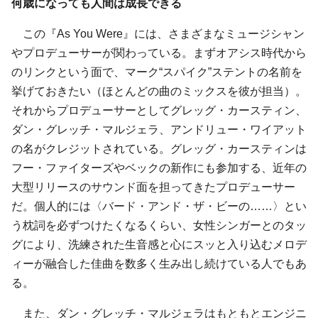
何歳になっても人間は成長できる
この『As You Were』には、さまざまなミュージシャン
やプロデューサーが関わっている。まずオアシス時代から
のリンクという面で、マーク“スパイク”ステントの名前を
挙げておきたい（ほとんどの曲のミックスを彼が担当）。
それからプロデューサーとしてグレッグ・カースティン、
ダン・グレッチ・マルジェラ、アンドリュー・ワイアット
の名がクレジットされている。グレッグ・カースティンは
フー・ファイターズやベックの新作にも参加する、近年の
大型リリースのサウンド面を担ってきたプロデューサー
だ。個人的には〈バード・アンド・ザ・ビーの……〉とい
う枕詞を必ずつけたくなるくらい、女性シンガーとのタッ
グにより、洗練された生音感と心にスッと入り込むメロデ
ィーが融合した佳曲を数多く生み出し続けている人でもあ
る。
また、ダン・グレッチ・マルジェラはもともとエンジニ