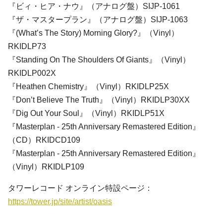
『ビィ・ヒア・ナウ』（アナログ盤）SIJP-1061
『ザ・マスタープラン』（アナログ盤）SIJP-1063
『(What’s The Story) Morning Glory?』（Vinyl）
RKIDLP73
『Standing On The Shoulders Of Giants』（Vinyl）
RKIDLP002X
『Heathen Chemistry』（Vinyl）RKIDLP25X
『Don’t Believe The Truth』（Vinyl）RKIDLP30XX
『Dig Out Your Soul』（Vinyl）RKIDLP51X
『Masterplan - 25th Anniversary Remastered Edition』
（CD）RKIDCD109
『Masterplan - 25th Anniversary Remastered Edition』
（Vinyl）RKIDLP109
タワーレコード オンライン特設ページ：
https://tower.jp/site/artist/oasis