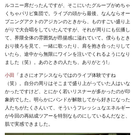
ルコニー席だったんですが、そこにいたグループがめちゃ
くちゃパリピ集団で。ライブの頭から最後、なんならオー
プニングアクトのアジカンのときから、ものすごい盛り上
がりで大合唱をしていたんですが、それが周りにも伝播し
て、界隈全体の雰囲気が昂揚感に溢れていて。僕らもとき
おり後ろを見て、一緒に歌ったり、肩を抱き合ったりして
いたら、途中から無限にワインを注いでくれるようになり
ました（笑）。あのときの人たち、ありがとう!」
小田
「まさにオアシスならではのライブ体験ですね
（笑）。自分の周りはそこまで盛り上がっていた人はいな
かったですけど、とにかく若いリスナーが多かったのが印
象的でした。明らかにバンドが解散してから好きになった
人たちがたくさんいて、そういうフレッシュなエネルギー
が今回の再結成ツアーを特別なものにしているんだなと、
肌で実感できました。