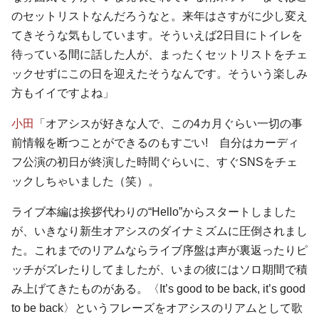
のセットリストなんだろうなと。来年はさすがに少し変え
てきそうな気もしています。そういえば2日目にトイレを
待っている間に話した人が、まったくセットリストをチェ
ックせずにこの日を迎えたそうなんです。そういう楽しみ
方もイイですよね」
小田
「オアシスが好きな人で、この4カ月ぐらい一切の事
前情報を断つことができるのもすごい! 自分はカーディ
フ公演の初日が終演した時間ぐらいに、すぐSNSをチェ
ックしちゃいました（笑）。
ライブ本編は挨拶代わりの“Hello”からスタートしました
が、いきなり新生オアシスのダイナミズムに圧倒されまし
た。これまでのリアムならライブ序盤は声が裏返ったりピ
ッチがズレたりしてましたが、いまの彼にはソロ期間で積
み上げてきたものがある。〈It’s good to be back, it’s good
to be back〉というフレーズをオアシスのリアムとして歌