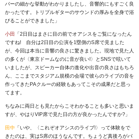
バーの細かな挙動がわかりましたし、音響的にもすごく良
かったです。トリプルギターのサウンドの厚みを全身で浴
びることができました」
小田
「2日目はまさに目の前でオアシスをご覧になったん
ですね! 自分は2日目の公演を1塁側のS席で見ました
が、今回は本当に音響の良さに驚きました。現地で見た人
の多くが〈東京ドームなのに音が良い!〉とSNSで呟いて
いましたが、スピーカー自体の進化や出音の良さはもちろ
ん、ここまでスタジアム規模の会場で彼らのライブの音を
作ってきたPAクルーの経験もあってこその成果だと思っ
てます。
ちなみに両日とも見たからこそわかることも多いと思いま
すが、やはりVIP席で見た日の方が良かったんですか?」
田中
「いや、〈これぞオアシスのライブ!〉って体験をで
きたのは、実はS席のほうなんです。ちょうど真後ろがバ