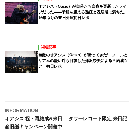
オアシス（Oasis）が自分たち自身を更新したライ
ブだった――予想を超える熱狂と祝祭感に満ちた、
16年ぶりの来日公演初日レポ
関連記事
無敵のオアシス（Oasis）が帰ってきた! ノエルと
リアムの堅い絆も目撃した妹沢奈美による再結成ツ
アー初日レポ
INFORMATION
オアシス 祝・再結成&来日! タワーレコード限定 来日記
念旧譜キャンペーン開催中!