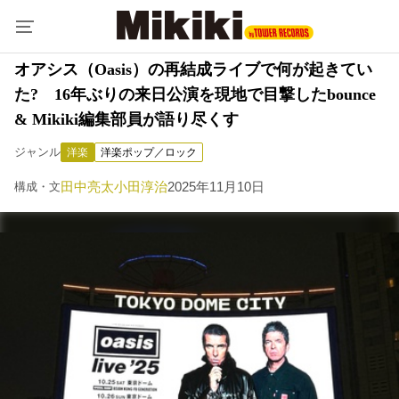
オアシス（Oasis）の再結成ライブで何が起きてい
た? 16年ぶりの来日公演を現地で目撃したbounce
& Mikiki編集部員が語り尽くす
ジャンル
洋楽
洋楽ポップ／ロック
田中亮太
小田淳治
2025年11月10日
構成・文