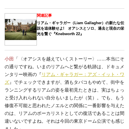
関連記事
リアム・ギャラガー（Liam Gallagher）の新たな伝
説を追体験せよ! オアシスとソロ、過去と現在の栄
光を繋ぐ『Knebworth 22』
小田
「〈オアシスを越えていくストーリー〉……本当にそ
の通りですね。いまのリアムへと繋がる軌跡は、ドキュメ
ンタリー映画の『
リアム・ギャラガー：アズ・イット・ワ
ズ
』でチェックできますが、酒もタバコもやめて、街中を
ランニングするリアムの姿を最初見たときは、実はちょっ
と受け入れられない自分もいましたが（笑）。でも、もう
修復不可能と思われたノエルとの関係に一番影響を与えた
のは、リアムのボーカリストとしての復活であることは間
違いないですよね。それは今回の東京ドーム公演でも感じ
ました」