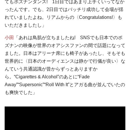
てもポズナンダンス! 1日目ではあまり上手くいってなか
ったんです。でも、2日目ではバッチリ成功して会場が揺
れていましたよね。リアムからの〈Congratulations!〉も
いただきましたし」
小田
「あれは鳥肌が立ちましたね! SNSでも日本でのポ
ズナンの映像が世界のオアシスファンの間で話題になって
ました。日本はアリーナ席にも椅子があったし、そもそも
世界的に〈日本のオーディエンスは静かで行儀が良い〉な
んていう共通認識が昔からずっとありますか
ら。“Cigarettes & Alcohol”のあとに“Fade
Away”“Supersonic”“Roll With It”とアガる曲が並んでいたの
も爽快でした」