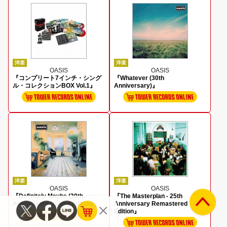
洋楽
洋楽
OASIS
OASIS
『コンプリート7インチ・シング
『Whatever (30th
ル・コレクションBOX Vol.1』
Anniversary)』
洋楽
洋楽
OASIS
OASIS
『Definitely Maybe (30th
『The Masterplan - 25th
Anniversary Deluxe Edition)』
Anniversary Remastered
Edition』