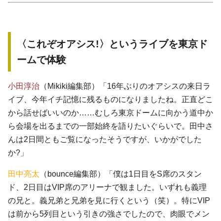
〈これぞオアシス!〉というライブを東京ド
ームで体験
小田淳治
（Mikiki編集部）「16年ぶりのオアシスの来日ラ
イブ、今年イチ記憶に残るものになりましたね。正直どこ
から話せばいいのか……むしろ東京ドームに向かう道中か
ら会場を出るまでの一部始終を語りたいぐらいで。田中さ
んは2日間ともご覧になったそうですが、いかがでした
か?」
田中亮太
（bounce編集部）「僕は1日目をS席のスタン
ド、2日目はVIP席のアリーナで観ました。いずれも義理
の兄と。義兄弟と兄弟を見に行くという（笑）。特にVIP
は前から5列目という引きの強さでしたので、肉眼でメン