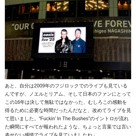
あと、自分は2009年のフジロックでのライブも見ている
んですが、ノエルとリアム、そして日本のファンにとって
この16年は決して無駄ではなかった、むしろこの感動を
得るために必要な時間だったんだなと、改めてライブを見
て思いました。“Fuckin’ In The Bushes”のイントロが流れ
た瞬間にすべてが報われたような、ちょっと言葉では言い
表せない感情でライブを見ていましたね」