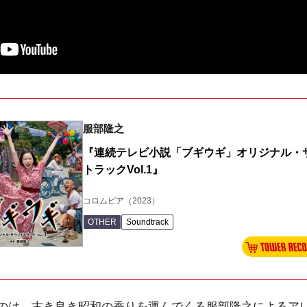
服部隆之
『連続テレビ小説「ブギウギ」オリジナル・
トラックVol.1』
コロムビア
（2023）
OTHER
Soundtrack
は、古き良き昭和の香りを運んでくる服部隆之によるア