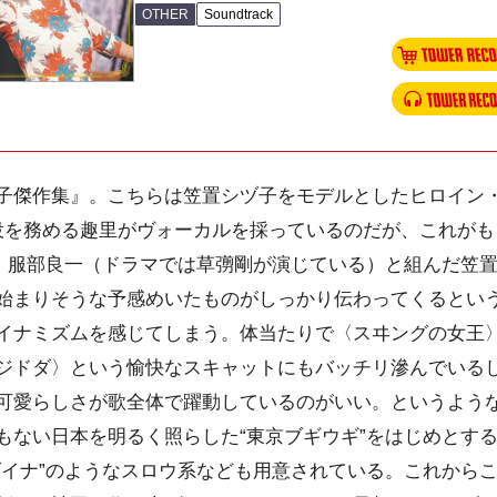
OTHER
Soundtrack
傑作集』。こちらは笠置シヅ子をモデルとしたヒロイン
役を務める趣里がヴォーカルを採っているのだが、これがも
”。服部良一（ドラマでは草彅剛が演じている）と組んだ笠
始まりそうな予感めいたものがしっかり伝わってくるとい
イナミズムを感じてしまう。体当たりで〈スヰングの女王
ジドダ〉という愉快なスキャットにもバッチリ滲んでいる
可愛らしさが歌全体で躍動しているのがいい。というよう
もない日本を明るく照らした“東京ブギウギ”をはじめとす
ダイナ”のようなスロウ系なども用意されている。これから