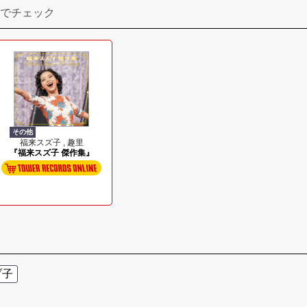
でチェック
その他
福来スズ子 , 趣里
『福来スズ子 傑作集』
ヅ子