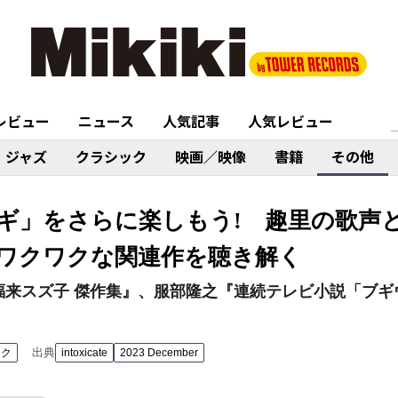
レビュー
ニュース
人気記事
人気レビュー
ジャズ
クラシック
映画／映像
書籍
その他
ギ」をさらに楽しもう! 趣里の歌声
ワクワクな関連作を聴き解く
福来スズ子 傑作集』、服部隆之『連続テレビ小説「ブギ
出典
ック
intoxicate
2023 December