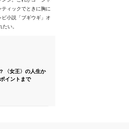
ンティックでときに胸に
レビ小説「ブギウギ」オ
れたい。
? 〈女王〉の人生か
目ポイントまで