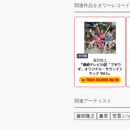
関連作品をタワーレコード
その他
服部隆之
『連続テレビ小説「ブギウ
ギ」オリジナル・サウンドト
ラック Vol.1』
関連アーティスト
服部隆之
趣里
笠置シ