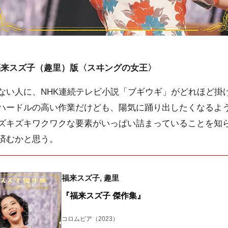
福来スズ子（趣里）版〈スヰングの女王〉
い人に、NHK連続テレビ小説「ブギウギ」がどれほど掛
ハードルの高い作業だけども、陽気に踊り出したくなるよ
ズキズキワクワクな要素がいっぱい詰まっていることを知
済むかと思う。
福来スズ子, 趣里
『福来スズ子 傑作集』
コロムビア
（2023）