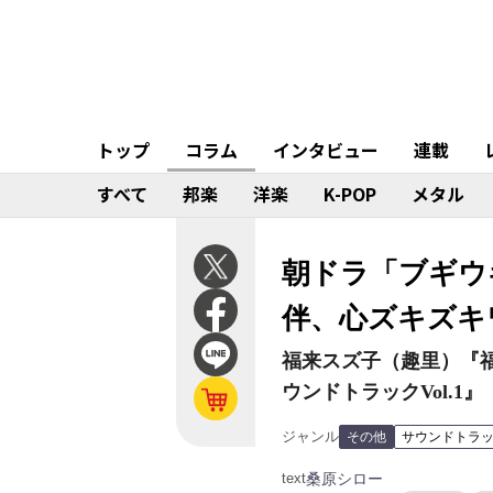
トップ
コラム
インタビュー
連載
すべて
邦楽
洋楽
K-POP
メタル
朝ドラ「ブギウ
伴、心ズキズキ
福来スズ子（趣里）『
ウンドトラックVol.1』
ジャンル
その他
サウンドトラ
text
桑原シロー