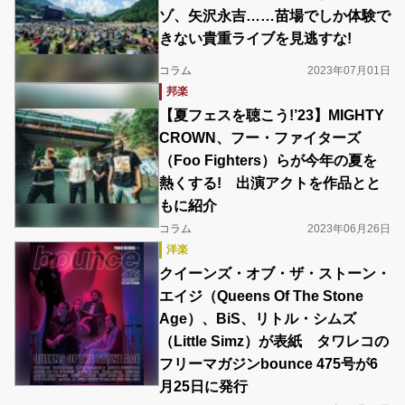
ゾ、矢沢永吉……苗場でしか体験で
きない貴重ライブを見逃すな!
コラム
2023年07月01日
邦楽
【夏フェスを聴こう!’23】MIGHTY
CROWN、フー・ファイターズ
（Foo Fighters）らが今年の夏を
熱くする! 出演アクトを作品とと
もに紹介
コラム
2023年06月26日
洋楽
クイーンズ・オブ・ザ・ストーン・
エイジ（Queens Of The Stone
Age）、BiS、リトル・シムズ
（Little Simz）が表紙 タワレコの
フリーマガジンbounce 475号が6
月25日に発行