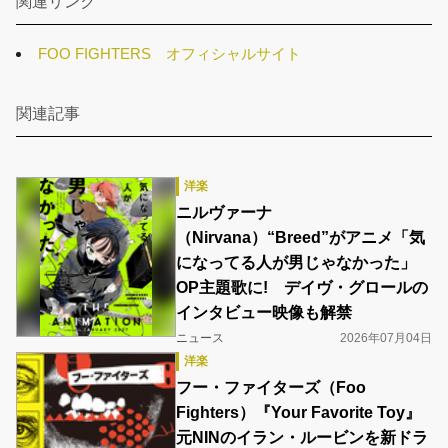
関連リンク
FOO FIGHTERS オフィシャルサイト
関連記事
洋楽
ニルヴァーナ
（Nirvana）“Breed”がアニメ「気
になってる人が男じゃなかった」
OP主題歌に! デイヴ・グロールの
インタビュー映像も解禁
ニュース
2026年07月04日
洋楽
フー・ファイターズ（Foo
Fighters）『Your Favorite Toy』
元NINのイラン・ルービンを新ドラ