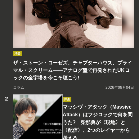
洋楽
ザ・ストーン・ローゼズ、チャプターハウス、プライ
マル・スクリーム――アナログ盤で再発されたUKロ
ックの金字塔を今こそ聴こう!
コラム
2026年08月04日
洋楽
マッシヴ・アタック（Massive
Attack）はフジロックで何を問
うた? 柴那典が〈現地〉と
〈配信〉、2つのレイヤーから
考える