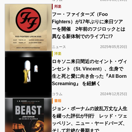
邦楽
フー・ファイターズ（Foo
Fighters）が17年ぶりに来日ツア
ーを開催 2年前のフジロックとは
異なる新体制でのライブに!?
ニュース
2025年05月20日
洋楽
ロキソニ来日間近のセイント・ヴィ
ンセント（St. Vincent）、生身で
生と死と愛に向き合った『All Born
Screaming』 を紐解く
コラム
2024年12月25日
書籍
ジョン・ボーナムの波乱万丈な人生
を綴った評伝が刊行 レッド・ツェ
ッペリン、ニュー・ヤードバーズ、
そして壮絶な最期まで