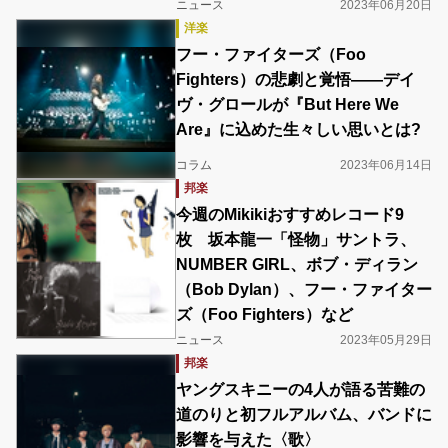
ニュース
2023年06月20日
洋楽
フー・ファイターズ（Foo
Fighters）の悲劇と覚悟――デイ
ヴ・グロールが『But Here We
Are』に込めた生々しい思いとは?
コラム
2023年06月14日
邦楽
今週のMikikiおすすめレコード9
枚 坂本龍一「怪物」サントラ、
NUMBER GIRL、ボブ・ディラン
（Bob Dylan）、フー・ファイター
ズ（Foo Fighters）など
ニュース
2023年05月29日
邦楽
ヤングスキニーの4人が語る苦難の
道のりと初フルアルバム、バンドに
影響を与えた〈歌〉