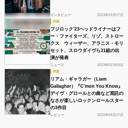
インタビュー
2023年03月27日
洋楽
フジロック’23ヘッドライナーはフ
ー・ファイターズ、リゾ、ストロー
クス ウィーザー、アラニス・モリ
セット、スロウダイヴら31組の出
演が発表
ニュース
2023年02月03日
洋楽
リアム・ギャラガー（Liam
Gallagher）『C’mon You Know』
デイヴ・グロールとの曲など屈託の
なさが楽しいロックンロールスター
の3作目
レビュー
2022年05月27日