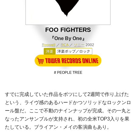
FOO FIGHTERS
『One By One』
Roswell
／
RCA
／
ソニー
2002
洋楽
洋楽ポップ／ロック
# PEOPLE TREE
すでに完成していた作品をボツにして2週間で作り上げた
という、ライヴ感のあるハードかつソリッドな
ロックンロ
ール
盤だ。ここで不動のナインナップが完成。その一丸と
なったアンサンブルが支持され、初の全米TOP3入りを果
たしている。
ブライアン・メイ
の客演曲もあり。