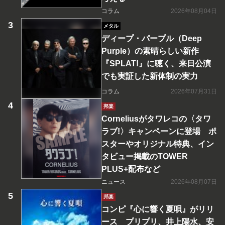
コラム
2026年08月04日
メタル
ディープ・パープル（Deep
Purple）の素晴らしい新作
『SPLAT!』に聴く、来日公演
でも実証した新体制の実力
コラム
2026年07月31日
邦楽
Corneliusがタワレコの〈タワ
ラブ!〉キャンペーンに登場 ポ
スターやオリジナル特典、イン
タビュー掲載のTOWER
PLUS+配布など
ニュース
2026年08月07日
邦楽
コンピ『心に響く夏唄』がリリ
ース プリプリ、井上陽水、安