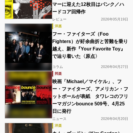
マーに迎えた12枚目はパンク／ハ
ードコア回帰作
レビュー
2026年05月19日
洋楽
フー・ファイターズ（Foo
Fighters）が紆余曲折と苦難を乗り
越え、新作『Your Favorite Toy』
で辿り着いた〈原点〉
コラム
2026年04月27日
邦楽
映画「Michael／マイケル」、フ
ー・ファイターズ、アメリカン・フ
ットボールが表紙 タワレコのフリ
ーマガジンbounce 509号、4月25
日に発行
ニュース
2026年04月20日
洋楽