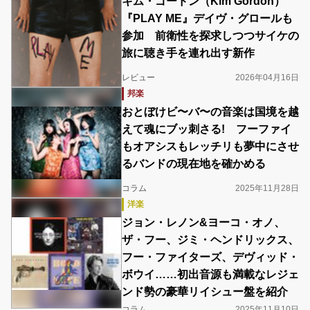
キム・ゴードン（Kim Gordon）
『PLAY ME』デイヴ・グロールも
参加 前衛性を探求しつつサイケの
旅に聴き手を連れ出す新作
レビュー
2026年04月16日
邦楽
おとぼけビ〜バ〜の音楽は国境を越
えて魂にブッ刺さる! フーファイ
もオアシスもレッチリも夢中にさせ
るバンドの現在地を確かめる
コラム
2025年11月28日
洋楽
ジョン・レノン&ヨーコ・オノ、
ザ・フー、ジミ・ヘンドリックス、
フー・ファイターズ、デヴィッド・
ボウイ……初出音源も満載なレジェ
ンド勢の豪華リイシュー盤を紹介
コラム
2025年11月10日