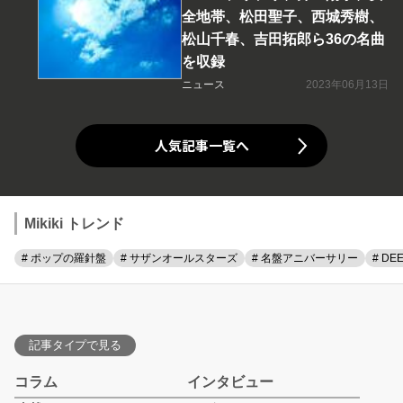
全地帯、松田聖子、西城秀樹、
松山千春、吉田拓郎ら36の名曲
を収録
ニュース
2023年06月13日
人気記事一覧へ
Mikiki トレンド
# ポップの羅針盤
# サザンオールスターズ
# 名盤アニバーサリー
# DE
記事タイプで見る
コラム
インタビュー