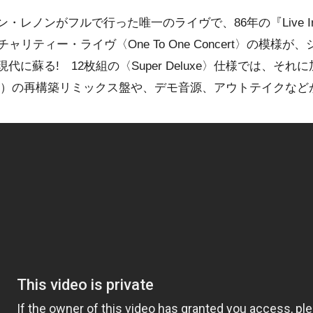
ノンがフルで行った唯一のライヴで、86年の『Live In New
ャリティー・ライヴ〈One To One Concert〉の模様
蘇る! 12枚組の〈Super Deluxe〉仕様では、それに加えて
』（72年作）の再構築リミックス盤や、デモ音源、アウトテイクな