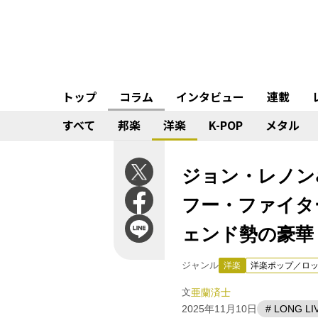
トップ
コラム
インタビュー
連載
すべて
邦楽
洋楽
K-POP
メタル
ジョン・レノン
フー・ファイタ
ェンド勢の豪華
ジャンル
洋楽
洋楽ポップ／ロ
文
亜蘭済士
2025年11月10日
# LONG LI