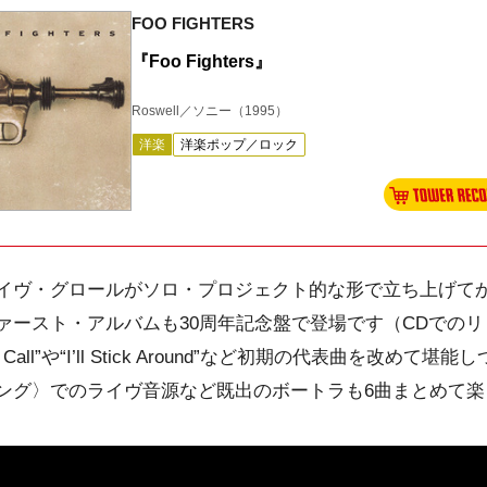
FOO FIGHTERS
『Foo Fighters』
Roswell／ソニー
（1995）
洋楽
洋楽ポップ／ロック
イヴ・グロールがソロ・プロジェクト的な形で立ち上げてか
ァースト・アルバムも30周年記念盤で登場です（CDでのリ
A Call”や“I’ll Stick Around”など初期の代表曲を改
ング〉でのライヴ音源など既出のボートラも6曲まとめて楽