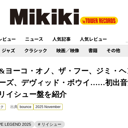
レビュー
ニュース
人気記事
人気レビュー
ジャズ
クラシック
映画／映像
書籍
その他
&ヨーコ・オノ、ザ・フー、ジミ・ヘ
ーズ、デヴィッド・ボウイ……初出音
リイシュー盤を紹介
出典
ック
bounce
2025 November
VE LEGEND 2025
# リイシュー