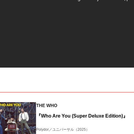
THE WHO
『Who Are You (Super Deluxe Edition)』
Polydor／ユニバーサル
（2025）