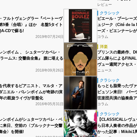
レビュー
クラシック
・フルトヴェングラー『ベートーヴ
ピエール・ブーレーズ
第9番〈合唱〉』ほか 名盤5タイト
ュジーク（Cité de l
A-CDで蘇る!
ーズ・ビエンナーレが
2019年07月24日
コラム
洋楽
レンボイム 、 シュターツカペレ・
プリンスの最終作、DOTA
ラームス: 交響曲全集』 腹に堪える
ズム隊らによるFINAL 
ヴュー週間アクセス・
2018年09月26日
ニュース
クラシック
を代表するピアニスト、マルタ・ア
もっとも脂乗ったヴァ
ダニエル・バレンボイムが奇跡の演
ピュソン来日! パー
15年の凱旋ライヴが音盤化
弦楽団共演の協奏曲ア
2016年05月31日
コラム
クラシック
レンボイムがシュターツカペレ・ベ
【CLASSICALレ
に来日、空前の〈ブルックナー交響
ら日本人奏者の作品が
奏会〉を開催!
かった記事：Mikiki1周