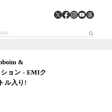
oim &
ション - EMIク
トル入り!