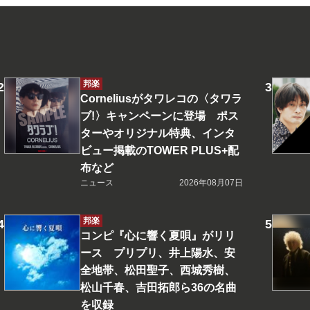
邦楽
Corneliusがタワレコの〈タワラ
ブ!〉キャンペーンに登場 ポス
ターやオリジナル特典、インタ
ビュー掲載のTOWER PLUS+配
布など
ニュース
2026年08月07日
邦楽
コンピ『心に響く夏唄』がリリ
ース プリプリ、井上陽水、安
全地帯、松田聖子、西城秀樹、
松山千春、吉田拓郎ら36の名曲
を収録