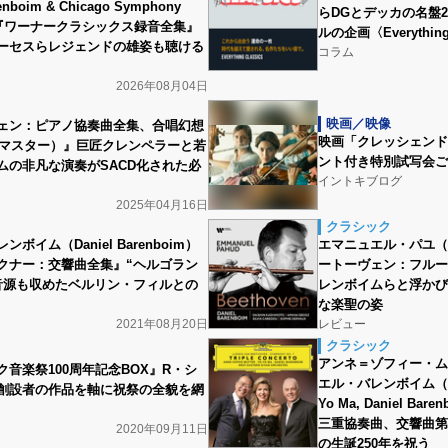
enboim & Chicago Symphony
らDGとデッカの名盤2
ra）『ワーナークラシックス録音全集』
ルの企画〈Everything
ーセスらレジェンドの雄姿も聴ける
コラム
2026年08月04日
映画／映像
ェン：ピアノ協奏曲全集、合唱幻想
映画「クレッシェンド
年リマスター）』巨匠クレンペラーと若
ント付き特別試写会ご
ムの非凡な演奏がSACD化された必
イントキブログ
2025年04月16日
クラシック
ボイム（Daniel Barenboim）
エマニュエル・パユ（Em
クナー：交響曲全集』“ヘルゴラン
ートーヴェン：フルー
音源も収めたベルリン・フィルとの
レンボイムらと浮かび
な楽聖の姿
2021年08月20日
レビュー
クラシック
アンネ＝ゾフィー・ム
音楽祭100周年記念BOX』R・シ
エル・バレンボイム（Anne-
創設者の作品を軸に祝祭の全貌を網
Yo Ma, Daniel 
三重協奏曲、交響曲第
2020年09月11日
の生誕250年を祝う