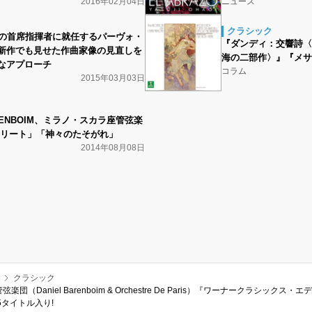
2016年02月04日
ニュース
クラシック
団の首席指揮者に就任するパーヴォ・
『ダンディ：交響詩〈
新作でも見せた作曲家像の見直しを
海の二部作〉』『メサ
なアプローチ
コラム
2015年03月03日
ARENBOIM、ミラノ・スカラ座管弦楽
フリート」「神々のたそがれ」
2014年08月08日
クラシック
Daniel Barenboim & Orchestre De Paris）『ワーナークラシックス・
5タイトル入り!