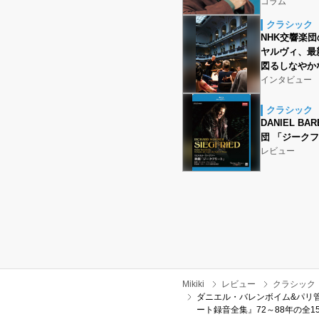
コラム
クラシック
NHK交響楽
ヤルヴィ、最
図るしなやか
インタビュー
クラシック
DANIEL B
団 「ジーク
レビュー
Mikiki
レビュー
クラシック
ダニエル・バレンボイム&パリ管弦楽団（
ート録音全集』72～88年の全1