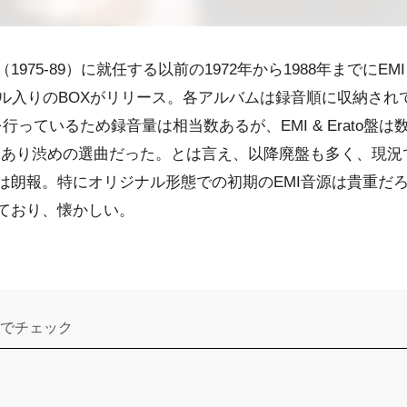
975-89）に就任する以前の1972年から1988年までにEMI
トル入りのBOXがリリース。各アルバムは録音順に収納され
を行っているため録音量は相当数あるが、EMI & Erato盤
意向もあり渋めの選曲だった。とは言え、以降廃盤も多く、現
は朗報。特にオリジナル形態での初期のEMI音源は貴重だ
ており、懐かしい。
でチェック