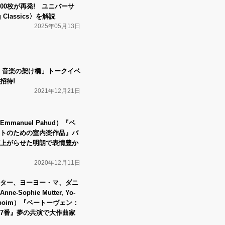
00枚が再発! ユニバーサ
 Classics〉を解説
2025年05月13日
 音楽の架け橋」トークイベ
招待!
2021年12月21日
manuel Pahud）『ベ
トのための室内楽作品』バ
上がらせた明朗で表情豊か
2020年12月11日
ター、ヨーヨー・マ、ダニ
Sophie Mutter, Yo-
Barenboim）『ベートーヴェン：
7番』夢の共演で大作曲家