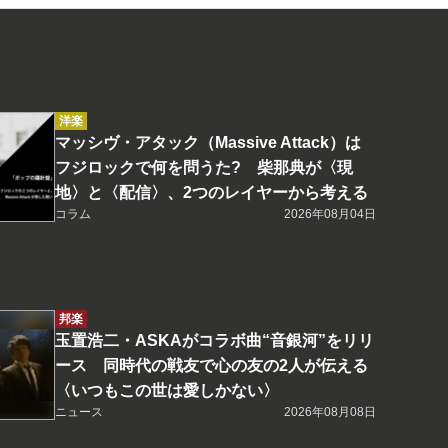
洋楽
マッシヴ・アタック（Massive Attack）は
フジロックで何を問うた? 柴那典が〈現
地〉と〈配信〉、2つのレイヤーから考える
コラム
2026年08月04日
邦楽
玉置浩二・ASKAがコラボ曲“音銀河”をリリ
ース 同時代の戦友で心の友の2人が伝える
〈いつもこの世は愛しかない〉
ニュース
2026年08月08日