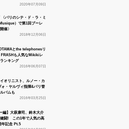
2020年07月09日
 〈パリのシテ・ド・ラ・ミ
a Musique）で第1回ブーレ
開催〉
2018年12月06日
MAとthe telephonesリ
FRASHも人気なMikikiレ
ランキング
2016年06月07日
イオリニスト、ルノー・カ
ヴォ・ヤルヴィ指揮&パリ管
ルバムも
2016年03月25日
ヴュー編】大萩康司、鈴木大介
健闘! この1年で人気の高
年記念 Pt.5