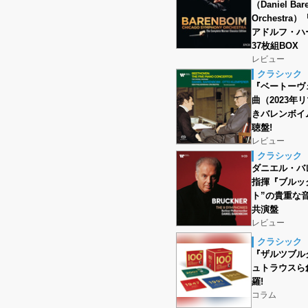
（Daniel Bar
Orchest
アドルフ・ハ
37枚組BOX
レビュー
クラシック
『ベートーヴ
曲（2023
きバレンボイ
聴盤!
レビュー
クラシック
ダニエル・バレン
指揮『ブルッ
ト”の貴重な
共演盤
レビュー
クラシック
『ザルツブルク
ュトラウスら
羅!
コラム