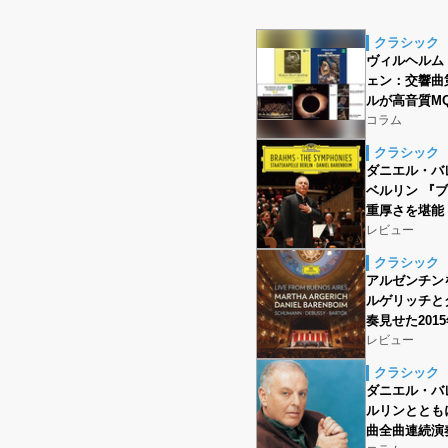
クラシック
ヴィルヘルム
ェン：交響曲
ルが高音質MQ
コラム
クラシック
ダニエル・バ
ベルリン 『ブ
重厚さを堪能
レビュー
クラシック
アルゼンチン
ルゲリッチと
奏見せた20
レビュー
クラシック
ダニエル・バ
ルリンととも
曲全曲連続演