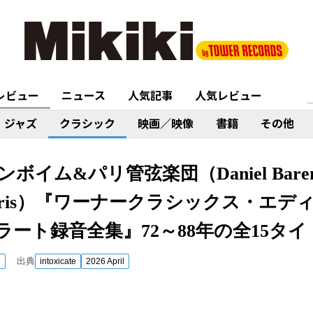
レビュー
ニュース
人気記事
人気レビュー
ジャズ
クラシック
映画／映像
書籍
その他
イム&パリ管弦楽団（Daniel Barenb
De Paris）『ワーナークラシックス・エディ
ート録音全集』72～88年の全15タイ
出典
ク
intoxicate
2026 April