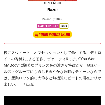
GREENS III
Razor
Malaco
（1984）
R&B / HIP HOP
R&B
後に
スウィート・オブセッション
として蘇生する、デトロ
イトの3姉妹による初作。
ヴァニティ6
っぽい“You Want
My Body”に顕著な
プリンス
色の濃さが特徴だが、60sガー
ルズ・グループにも通じる賑やかな歌唱はティーンならで
は。産業ロック的な大仰さと無機質なビートの混在ぶりが
楽しい。 ＊出嶌