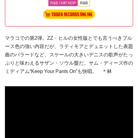
R&B / HIP HOP
R&B
マラコでの第2弾。ZZ・ヒルの女性版とでも言うべきブル
ース色の強い内容だが、
ラティモア
とデュエットした表題
曲のバラードなど、スケールの大きいデニスの歌声がたっ
ぷりと味わえるサザン・ソウル盤だ。
サム・ディーズ
作の
ミディアム“Keep Your Pants On”も快唱。 ＊林