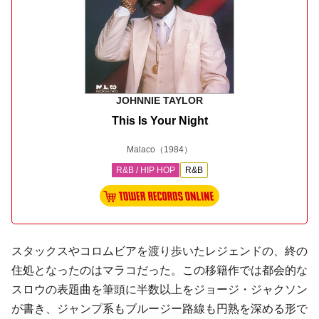
JOHNNIE TAYLOR
This Is Your Night
Malaco
（1984）
R&B / HIP HOP
R&B
スタックス
やコロムビアを渡り歩いたレジェンドの、終の
住処となったのはマラコだった。この移籍作では都会的な
スロウの表題曲を筆頭に半数以上を
ジョージ・ジャクソン
が書き、
ジャンプ
系もブルージー路線も円熟を深める形で