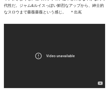
代性だ。
ジャム&ルイス
っぽい鮮烈なアップから、紳士的
なスロウまで薔薇薔薇という感じ。 ＊出嶌