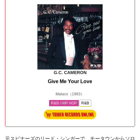
G.C. CAMERON
Give Me Your Love
Malaco
（1983）
R&B / HIP HOP
R&B
元
スピナーズ
のリード・シンガーで、
モータウン
からソロ