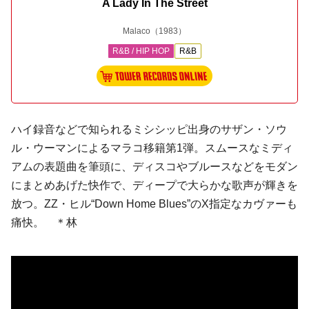
A Lady In The Street
Malaco
（1983）
R&B / HIP HOP
R&B
ハイ
録音などで知られるミシシッピ出身の
サザン・ソウ
ル
・ウーマンによる
マラコ
移籍第1弾。スムースなミディ
アムの表題曲を筆頭に、ディスコやブルースなどをモダン
にまとめあげた快作で、ディープで大らかな歌声が輝きを
放つ。
ZZ・ヒル
“Down Home Blues”のX指定なカヴァーも
痛快。 ＊林