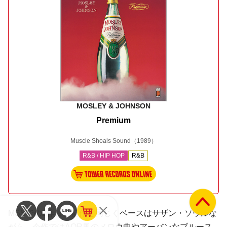
MOSLEY & JOHNSON
Premium
Muscle Shoals Sound
（1989）
R&B / HIP HOP
R&B
MSSでの2作目。前作と同じくベースはサザン・ソウルな
がら、今作では
AOR
風のメロウ曲やアーバンなブルース