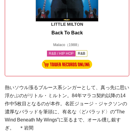
LITTLE MILTON
Back To Back
Malaco
（1988）
R&B / HIP HOP
R&B
熱いソウル漲るブルース系シンガーとして、真っ先に思い
浮かぶのが
リトル・ミルトン
。84年マラコ契約以降の14
作中5枚目となるのが本作。名匠
ジョージ・ジャクソン
の
濃厚なバラッドを筆頭に、有名な〈どバラッド〉の“The
Wind Beneath My Wings”に至るまで、オール燻し銀す
ぎ。 ＊岩間