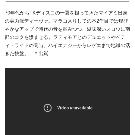
70年代から
TK
ディスコの一翼を担ってきたマイアミ出身
の実力派ディーヴァ。マラコ入りしての本2作目では煌び
やかなアップで時代の音を掴みつつ、滋味深いスロウに南
部のコクを滲ませる。ラティモアとのデュエットや
ベテ
ィ・ライト
の関与、
ハイエナジー
からレゲエまで地縁の活
きた快盤。 ＊出嶌