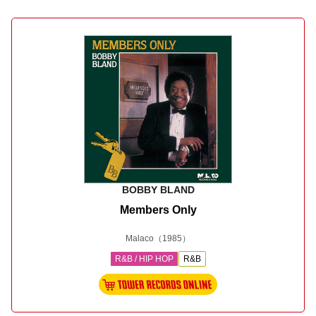
BOBBY BLAND
Members Only
Malaco
（1985）
R&B / HIP HOP
R&B