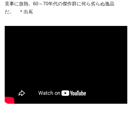
見事に放熱。60～70年代の傑作群に何ら劣らぬ逸品
だ。 ＊出嶌