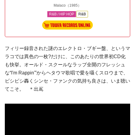
Malaco
（1985）
R&B / HIP HOP
R&B
フィリー録音された謎の
エレクトロ・ブギー
盤、というマ
ラコでは異色の一枚?だけに、このあたりの世界初CD化
も快挙。オールド・スクールなラップ全開のフレッシュ
な“I'm Rappin'”からヘタウマ歌唱で愛を囁くスロウまで、
ビシビシ轟くシンセ・ファンクの気持ち良さは、いま聴い
てこそ。 ＊出嶌