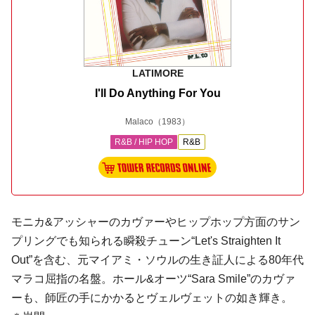
LATIMORE
I'll Do Anything For You
Malaco
（1983）
R&B / HIP HOP
R&B
モニカ
&
アッシャー
のカヴァーやヒップホップ方面のサン
プリングでも知られる瞬殺チューン“Let's Straighten It
Out”を含む、元マイアミ・ソウルの生き証人による80年代
マラコ屈指の名盤。
ホール&オーツ
“Sara Smile”のカヴァ
ーも、師匠の手にかかるとヴェルヴェットの如き輝き。