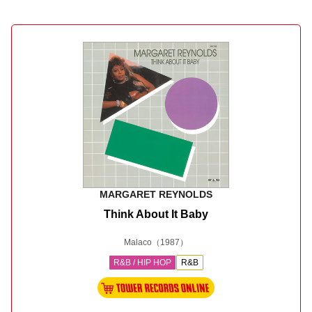
MARGARET REYNOLDS
Think About It Baby
Malaco
（1987）
R&B / HIP HOP
R&B