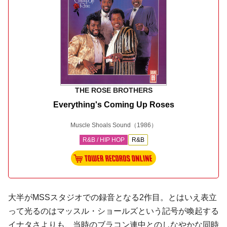
THE ROSE BROTHERS
Everything's Coming Up Roses
Muscle Shoals Sound
（1986）
R&B / HIP HOP
R&B
大半がMSSスタジオでの録音となる2作目。とはいえ表立
って光るのは
マッスル・ショールズ
という記号が喚起する
イナタさよりも、当時の
ブラコン
連中とのしなやかな同時