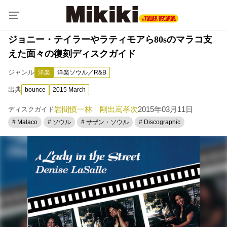
ジョニー・テイラーやラティモアら80sのマラコ支
えた面々の復刻ディスクガイド
ジャンル
洋楽
洋楽ソウル／R&B
出典
bounce
2015 March
岩間慎一
林 剛
出嶌孝次
2015年03月11日
ディスクガイド
# Malaco
# ソウル
# サザン・ソウル
# Discographic