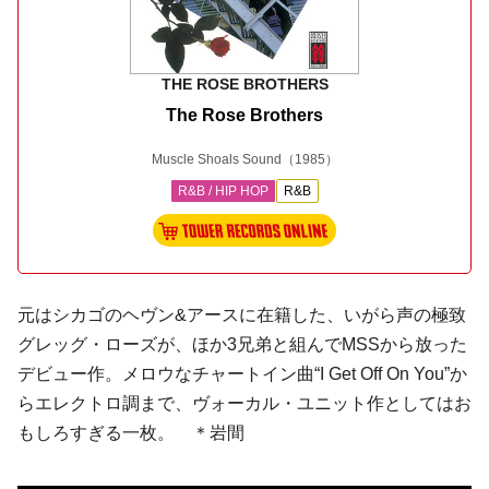
THE ROSE BROTHERS
The Rose Brothers
Muscle Shoals Sound
（1985）
R&B / HIP HOP
R&B
元はシカゴの
ヘヴン&アース
に在籍した、いがら声の極致
グレッグ・ローズ
が、ほか3兄弟と組んで
MSS
から放った
デビュー作。メロウなチャートイン曲“I Get Off On You”か
らエレクトロ調まで、ヴォーカル・ユニット作としてはお
もしろすぎる一枚。 ＊岩間