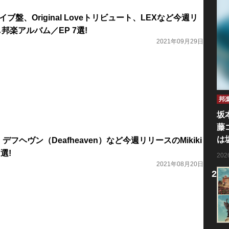
イブ盤、Original Loveトリビュート、LEXなど今週リ
し邦楽アルバム／EP 7選!
2021年09月29日
邦
坂
藤
は
デフヘヴン（Deafheaven）など今週リリースのMikiki
選!
20
2021年08月20日