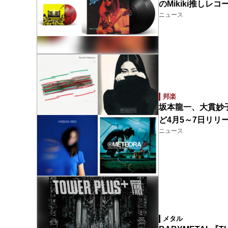
のMikiki推しレコ
ニュース
邦楽
坂本龍一、大貫妙子、
ど4月5～7日リリー
ニュース
メタル