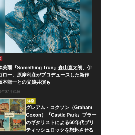
楽
本美雨『Something True』森山直太朗、伊
ゴロー、原摩利彦がプロデュースした新作
坂本龍一との父娘共演も
26年07月31日
洋楽
グレアム・コクソン（Graham
Coxon）『Castle Park』ブラー
のギタリストによる60年代ブリ
ティッシュロックを想起させる