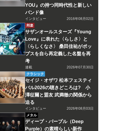
YOU』の持つ同時代性と新しい
バンド像
インタビュー
2016年08月02日
邦楽
サザンオールスターズ『Young
Love』に表れた〈らしさ〉と
〈らしくなさ〉 桑田佳祐がポッ
プスを自ら再定義した名盤を再
考
連載
2026年07月30日
クラシック
セイジ・オザワ 松本フェスティ
バル2026の聴きどころは? 小
澤征爾と盟友 武満徹の関係から
迫る
インタビュー
2026年08月03日
メタル
ディープ・パープル（Deep
Purple）の素晴らしい新作