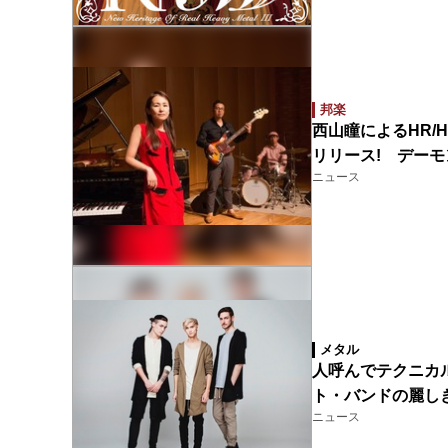
邦楽
西山瞳によるHR/
リリース! デー
ニュース
メタル
人呼んでテクニカ
ト・バンドの麗し
ニュース