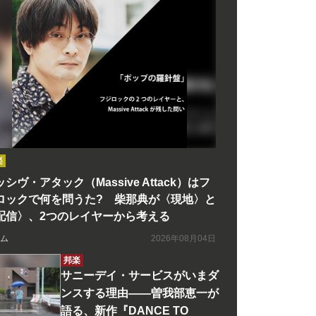
楽
シヴ・アタック（Massive Attack）はフ
ロックで何を問うた? 柴那典が〈現地〉と
配信〉、2つのレイヤーから考える
ム
2026年08月04日
邦楽
サニーデイ・サービスがいまダ
ンスする理由――曽我部恵一が
語る、新作『DANCE TO