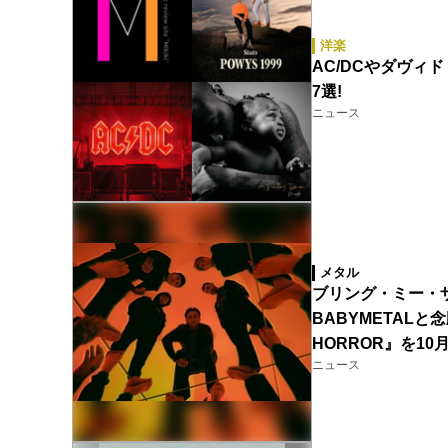
洋楽
AC/DCやダヴィド
7選!
ニュース
メタル
ブリング・ミー・ザ・ホ
BABYMETALと念
HORROR』を10
ニュース