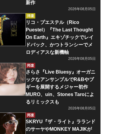
新作
2026年08月05日
洋楽
リコ・プエステル（Rico
Puestel）『The Last Thought
On Earth』エキゾチックでレイ
ドバック、かつトランシーでメ
ロディアスな新機軸
2026年08月05日
邦楽
さらさ『Live Bluesy』オーガニ
ックなアンサンブルでR&Bやブ
ギーを展開するメジャー初作
MURO、uin、Stones Taroによ
るリミックスも
2026年08月05日
邦楽
SKRYU『ザ・ライト』ラランド
のサーヤやMONKEY MAJIKが