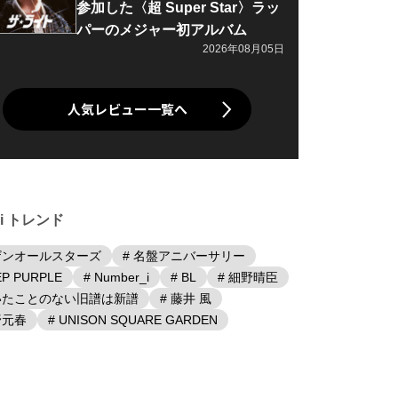
参加した〈超 Super Star〉ラッ
パーのメジャー初アルバム
2026年08月05日
人気レビュー一覧へ
iki トレンド
ザンオールスターズ
# 名盤アニバーサリー
EP PURPLE
# Number_i
# BL
# 細野晴臣
聴いたことのない旧譜は新譜
# 藤井 風
野元春
# UNISON SQUARE GARDEN