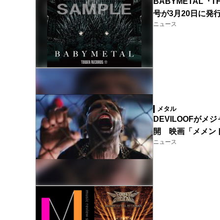
BABYMETAL『T
号が3月20日に発
ニュース
メタル
DEVILOOFがメ
開 映画「メメン
ニュース