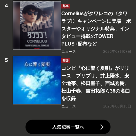
邦楽
Corneliusがタワレコの〈タワ
ラブ!〉キャンペーンに登場 ポ
スターやオリジナル特典、イン
タビュー掲載のTOWER
PLUS+配布など
ニュース
2026年08月07日
邦楽
コンピ『心に響く夏唄』がリリ
ース プリプリ、井上陽水、安
全地帯、松田聖子、西城秀樹、
松山千春、吉田拓郎ら36の名曲
を収録
ニュース
2023年06月13日
人気記事一覧へ