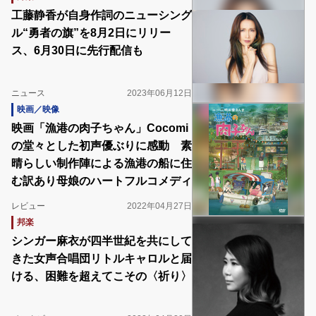
工藤静香が自身作詞のニューシング
ル“勇者の旗”を8月2日にリリー
ス、6月30日に先行配信も
ニュース
2023年06月12日
映画／映像
映画「漁港の肉子ちゃん」Cocomi
の堂々とした初声優ぶりに感動 素
晴らしい制作陣による漁港の船に住
む訳あり⺟娘のハートフルコメディ
レビュー
2022年04月27日
邦楽
シンガー麻衣が四半世紀を共にして
きた女声合唱団リトルキャロルと届
ける、困難を超えてこその〈祈り〉