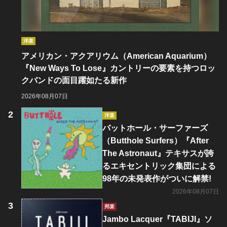
洋楽
アメリカン・アクアリウム（American Aquarium）
『New Ways To Lose』カントリーの要素を持つロッ
クバンドの面目躍如たる新作
2026年08月07日
洋楽
バットホール・サーファーズ
（Butthole Surfers）『After
The Astronaut』テキサスが誇
るエキセントリック集団による
98年の未発表作がついに解禁!
2026年08月07日
邦楽
Jambo Lacquer『TABIJI』ソ