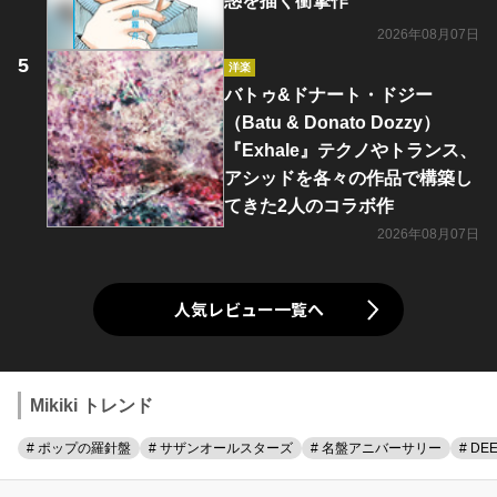
惑を描く衝撃作
2026年08月07日
洋楽
バトゥ&ドナート・ドジー
（Batu & Donato Dozzy）
『Exhale』テクノやトランス、
アシッドを各々の作品で構築し
てきた2人のコラボ作
2026年08月07日
人気レビュー一覧へ
Mikiki トレンド
# ポップの羅針盤
# サザンオールスターズ
# 名盤アニバーサリー
# DE