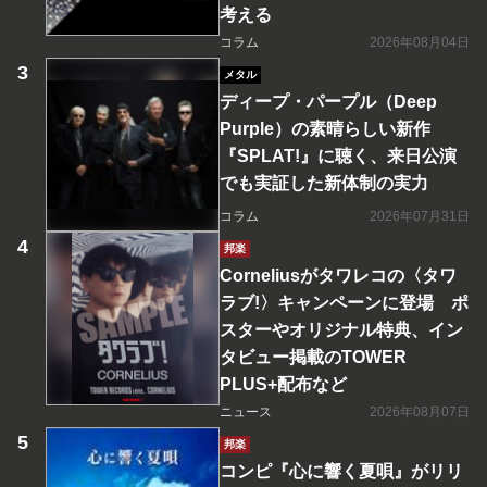
考える
コラム
2026年08月04日
メタル
ディープ・パープル（Deep
Purple）の素晴らしい新作
『SPLAT!』に聴く、来日公演
でも実証した新体制の実力
コラム
2026年07月31日
邦楽
Corneliusがタワレコの〈タワ
ラブ!〉キャンペーンに登場 ポ
スターやオリジナル特典、イン
タビュー掲載のTOWER
PLUS+配布など
ニュース
2026年08月07日
邦楽
コンピ『心に響く夏唄』がリリ