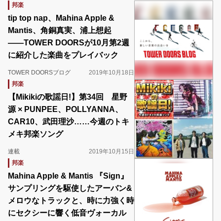
邦楽
tip top nap、Mahina Apple &
Mantis、角銅真実、浦上想起
――TOWER DOORSが10月第2週
に紹介した楽曲をプレイバック
TOWER DOORSブログ
2019年10月18日
邦楽
【Mikikiの歌謡日!】第34回 星野
源 × PUNPEE、POLLYANNA、
CAR10、武田理沙……今週のトキ
メキ邦楽ソング
連載
2019年10月15日
邦楽
Mahina Apple & Mantis 『Sign』
サンプリングを駆使したアーバン&
メロウなトラックと、時に力強く時
にセクシーに響く低音ヴォーカル