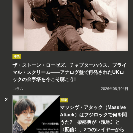
洋楽
ザ・ストーン・ローゼズ、チャプターハウス、プライ
マル・スクリーム――アナログ盤で再発されたUKロ
ックの金字塔を今こそ聴こう!
コラム
2026年08月04日
洋楽
マッシヴ・アタック（Massive
Attack）はフジロックで何を問
うた? 柴那典が〈現地〉と
〈配信〉、2つのレイヤーから