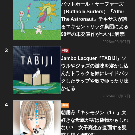
バットホール・サーファーズ
（Butthole Surfers）『After
The Astronaut』テキサスが誇
るエキセントリック集団による
98年の未発表作がついに解禁!
2026年08月07日
邦楽
Jambo Lacquer『TABIJI』ソ
ウルやジャズの滋味を溶かし込
んだトラックを軸にレイドバッ
クしたラップや歌でゆったり聴
かせる
2026年08月07日
書籍
朝霧舟「キシモジン（1）」大
好きな母親が実は偽物かもしれ
ない? 女子高生が直面する疑