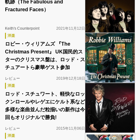
軌跡（The Fabulous and
Fractured Faces）
Keith's Counterpoint
2021年11月12日
洋楽
ロビー・ウィリアムズ 『The
Christmas Present』 UK国民的ス
ターのクリスマス盤は、ロッド・ス
チュアートら豪華ゲスト参加
レビュー
2019年12月18日
洋楽
ロッド・スチュワート、軽快なロッ
クンロールやレゲエにケルト系など
多様な楽曲並んだ粒揃いの新作は今
回もオリジナルで勝負!
レビュー
2015年11月06日
洋楽