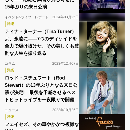
15年ぶりの来日公演
イベント&ライブ・レポート
2024年03月25日
洋楽
ティナ・ターナー（Tina Turner）
よ、永遠に――7つのディケイドを
全力で駆け抜けた、その美しくも波
乱な人生を振り返る
コラム
2023年12月07日
洋楽
ロッド・スチュワート（Rod
Stewart）の13年ぶりとなる来日公
演が決定! 最後を予感させるベス
トヒットライブを一夜限りで開催
ニュース
2023年10月25日
洋楽
フェイセズ、その華やかかつ複雑な