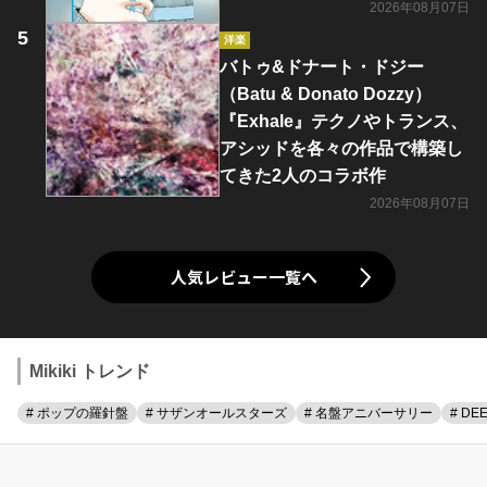
2026年08月07日
洋楽
バトゥ&ドナート・ドジー
（Batu & Donato Dozzy）
『Exhale』テクノやトランス、
アシッドを各々の作品で構築し
てきた2人のコラボ作
2026年08月07日
人気レビュー一覧へ
Mikiki トレンド
# ポップの羅針盤
# サザンオールスターズ
# 名盤アニバーサリー
# DE