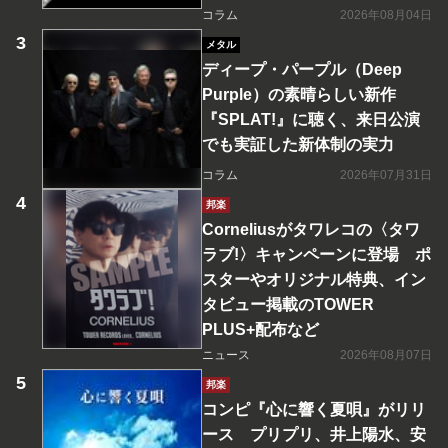
コラム
2026年08月04日
メタル
ディープ・パープル（Deep
Purple）の素晴らしい新作
『SPLAT!』に聴く、来日公演
でも実証した新体制の実力
コラム
2026年07月31日
邦楽
Corneliusがタワレコの〈タワ
ラブ!〉キャンペーンに登場 ポ
スターやオリジナル特典、イン
タビュー掲載のTOWER
PLUS+配布など
ニュース
2026年08月07日
邦楽
コンピ『心に響く夏唄』がリリ
ース プリプリ、井上陽水、安