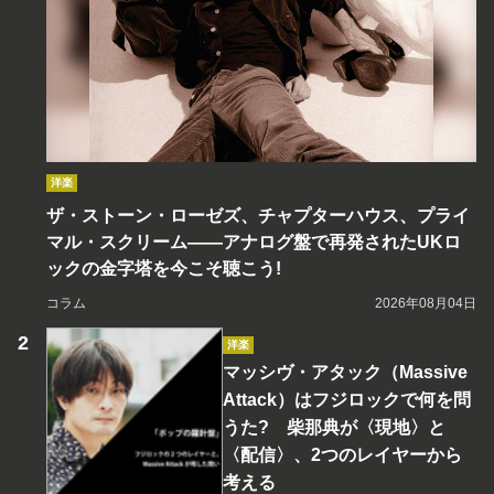
洋楽
ザ・ストーン・ローゼズ、チャプターハウス、プライ
マル・スクリーム――アナログ盤で再発されたUKロ
ックの金字塔を今こそ聴こう!
コラム
2026年08月04日
洋楽
マッシヴ・アタック（Massive
Attack）はフジロックで何を問
うた? 柴那典が〈現地〉と
〈配信〉、2つのレイヤーから
考える