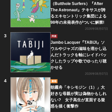
（Butthole Surfers）『After
The Astronaut』テキサスが誇
るエキセントリック集団による
98年の未発表作がついに解禁!
2026年08月07日
邦楽
Jambo Lacquer『TABIJI』ソ
ウルやジャズの滋味を溶かし込
んだトラックを軸にレイドバッ
クしたラップや歌でゆったり聴
かせる
2026年08月07日
書籍
朝霧舟「キシモジン（1）」大
好きな母親が実は偽物かもしれ
ない? 女子高生が直面する疑
惑を描く衝撃作