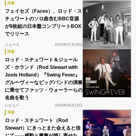
洋楽
フェイセズ（Faces）、ロッド・ス
チュワートのソロ曲含むBBC音源
が9枚組の日本盤コンプリートBOX
でリリース
ニュース
2024年07月29日
洋楽
ロッド・スチュワート＆ジュール
ズ・ホランド（Rod Stewart with
Jools Holland）『Swing Fever』
グルーヴィーなビッグバンドの演奏
に乗せてファッツ・ウォーラーらの
名曲を歌う
レビュー
2024年04月15日
洋楽
ロッド・スチュワート（Rod
Stewart）にきっとまた会えると信
じて――感動と興奮が押し寄せた