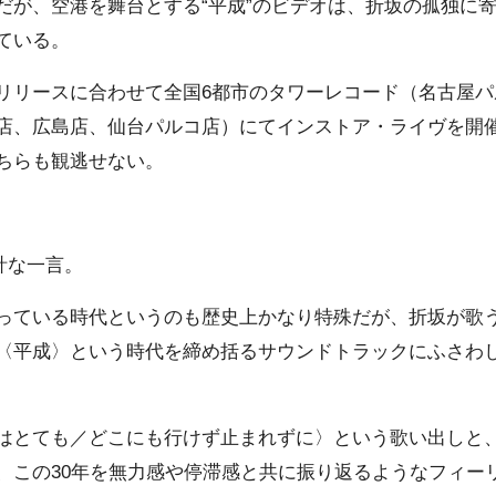
だが、空港を舞台とする“平成”のビデオは、折坂の孤独に
ている。
リリースに合わせて全国6都市のタワーレコード（名古屋パ
店、広島店、仙台パルコ店）にてインストア・ライヴを開催
ちらも観逃せない。
計な一言。
っている時代というのも歴史上かなり特殊だが、折坂が歌う
〈平成〉という時代を締め括るサウンドトラックにふさわ
はとても／どこにも行けず止まれずに〉という歌い出しと
、この30年を無力感や停滞感と共に振り返るようなフィー