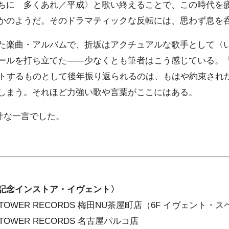
ちに 多くあれ／平成〉と歌い終えることで、この時代を
かのようだ。そのドラマティックな反転には、思わず息を
た楽曲・アルバムで、折坂はアクチュアルな歌手として〈
ールを打ち立てた――少なくとも筆者はこう感じている。『平
ントするものとして後年振り返られるのは、もはや約束され
しまう。それほど力強い歌や言葉がここにはある。
計な一言でした。
記念インストア・イヴェント〉
0〜 TOWER RECORDS 梅田NU茶屋町店（6F イヴェント・
〜 TOWER RECORDS 名古屋パルコ店