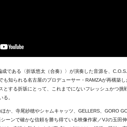
成である〈折坂悠太（合奏）〉が演奏した音源を、C.O.S.A.や
でも知られる名古屋のプロデューサー・RAMZAが再構築
スとする折坂にとって、これまでにないフレッシュかつ挑
いる。
、寺尾紗穂やシャムキャッツ、GELLERS、GORO GOLO、Tai
楽シーンで確かな信頼を勝ち得ている映像作家／VJの玉田