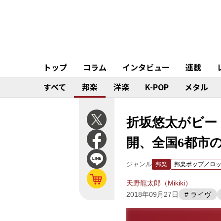
トップ
コラム
インタビュー
連載
すべて
邦楽
洋楽
K-POP
メタル
折坂悠太がビー
開、全国6都市
ジャンル
邦楽
邦楽ポップ／ロ
天野龍太郎（Mikiki）
2018年09月27日
# ライヴ