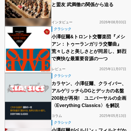
と盟友 武満徹の関係から迫る
インタビュー
2026年08月03日
クラシック
小澤征爾&トロント交響楽団『メシ
アン：トゥーランガリラ交響曲』
荒々しさと美しさとが同居し、鮮烈
で爽快な最重要音源の一つ
レビュー
2025年11月07日
クラシック
カラヤン、小澤征爾、クライバー、
アルゲリッチらDGとデッカの名盤
200枚が再発! ユニバーサルの企画
〈Everything Classics〉を解説
コラム
2025年05月13日
クラシック
小澤征爾がベルリン・フィルとだか