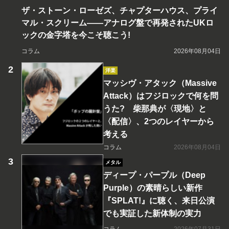
ザ・ストーン・ローゼズ、チャプターハウス、プライ
マル・スクリーム――アナログ盤で再発されたUKロ
ックの金字塔を今こそ聴こう!
コラム
2026年08月04日
洋楽
マッシヴ・アタック（Massive
Attack）はフジロックで何を問
うた? 柴那典が〈現地〉と
〈配信〉、2つのレイヤーから
考える
コラム
2026年08月04日
メタル
ディープ・パープル（Deep
Purple）の素晴らしい新作
『SPLAT!』に聴く、来日公演
でも実証した新体制の実力