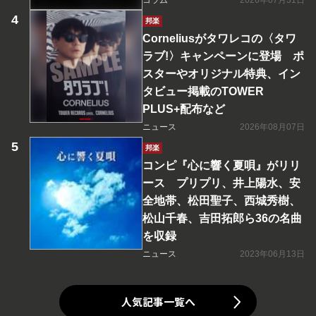
コラム
2026年07月31日
邦楽
Corneliusがタワレコの〈タワ
ラブ!〉キャンペーンに登場 ポ
スターやオリジナル特典、イン
タビュー掲載のTOWER
PLUS+配布など
ニュース
2026年08月07日
邦楽
コンピ『心に響く夏唄』がリリ
ース プリプリ、井上陽水、安
全地帯、松田聖子、西城秀樹、
松山千春、吉田拓郎ら36の名曲
を収録
ニュース
2023年06月13日
人気記事一覧へ