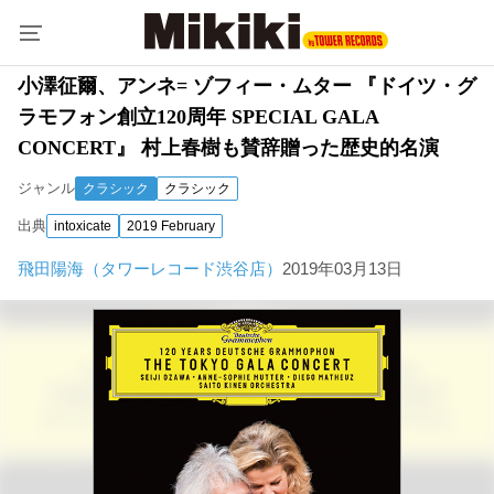
小澤征爾、アンネ= ゾフィー・ムター 『ドイツ・グ
ラモフォン創立120周年 SPECIAL GALA
CONCERT』 村上春樹も賛辞贈った歴史的名演
ジャンル
クラシック
クラシック
出典
intoxicate
2019 February
飛田陽海（タワーレコード渋谷店）
2019年03月13日