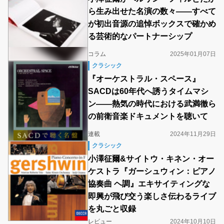
ら生み出せた名演の数々――すべて
が初出音源の追悼ボックスで確かめ
る芸術的なパートナーシップ
コラム
2025年01月07日
クラシック
『オーケストラル・スペース』
SACDは60年代へ誘うタイムマシ
ン――熱気の時代における武満徹ら
の前衛音楽ドキュメントを聴いて
連載
2024年11月29日
クラシック
小澤征爾&サイトウ・キネン・オー
ケストラ『ガーシュウィン：ピアノ
協奏曲 ヘ調』エキサイティングな
即興が飛び交う楽しさ伝わるライブ
を丸ごと収録
レビュー
2024年10月10日