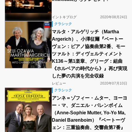
イントキブログ
2020年08月24日
クラシック
マルタ・アルゲリッチ（Martha
Argerich）、小澤征爾『ベートー
ヴェン：ピアノ協奏曲第2番、モー
ツァルト：ディヴェルティメント
K136～第1楽章、グリーグ：組曲
《ホルベアの時代から》』再び実現
した夢の共演を完全収録
レビュー
2020年07月10日
クラシック
アンネ＝ゾフィー・ムター、ヨーヨ
ー・マ、ダニエル・バレンボイム
（Anne-Sophie Mutter, Yo-Yo Ma,
Daniel Barenboim）『ベートーヴ
ェン：三重協奏曲、交響曲第7番』