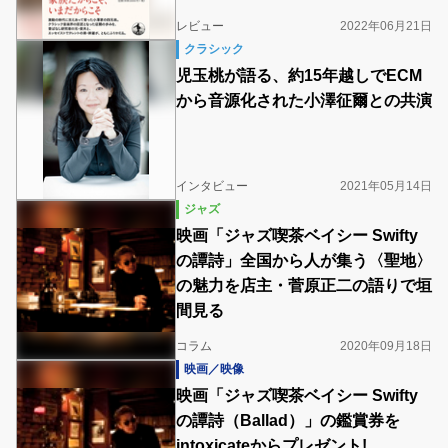
レビュー
2022年06月21日
クラシック
児玉桃が語る、約15年越しでECM
から音源化された小澤征爾との共演
インタビュー
2021年05月14日
ジャズ
映画「ジャズ喫茶ベイシー Swifty
の譚詩」全国から人が集う〈聖地〉
の魅力を店主・菅原正二の語りで垣
間見る
コラム
2020年09月18日
映画／映像
映画「ジャズ喫茶ベイシー Swifty
の譚詩（Ballad）」の鑑賞券を
intoxicateからプレゼント!