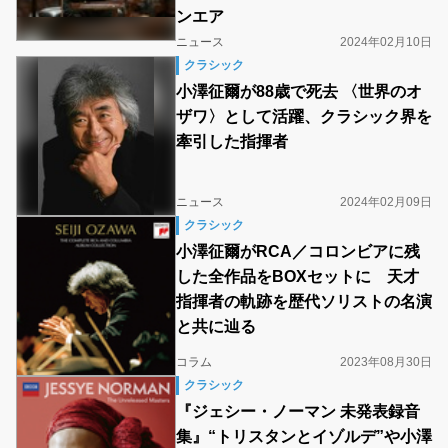
ンエア
ニュース
2024年02月10日
クラシック
小澤征爾が88歳で死去 〈世界のオ
ザワ〉として活躍、クラシック界を
牽引した指揮者
ニュース
2024年02月09日
クラシック
小澤征爾がRCA／コロンビアに残
した全作品をBOXセットに 天才
指揮者の軌跡を歴代ソリストの名演
と共に辿る
コラム
2023年08月30日
クラシック
『ジェシー・ノーマン 未発表録音
集』“トリスタンとイゾルデ”や小澤