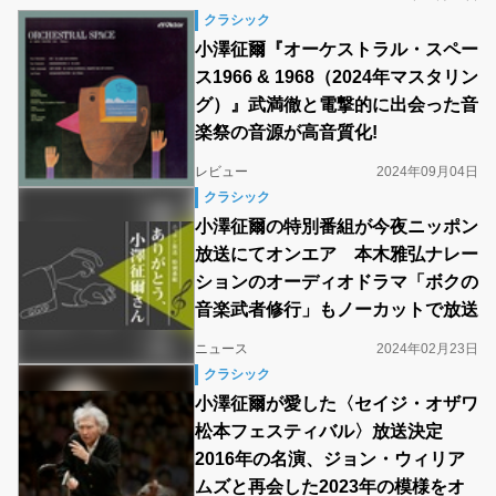
クラシック
小澤征爾『オーケストラル・スペー
ス1966 & 1968（2024年マスタリン
グ）』武満徹と電撃的に出会った音
楽祭の音源が高音質化!
レビュー
2024年09月04日
クラシック
小澤征爾の特別番組が今夜ニッポン
放送にてオンエア 本木雅弘ナレー
ションのオーディオドラマ「ボクの
音楽武者修行」もノーカットで放送
ニュース
2024年02月23日
クラシック
小澤征爾が愛した〈セイジ・オザワ
松本フェスティバル〉放送決定
2016年の名演、ジョン・ウィリア
ムズと再会した2023年の模様をオ