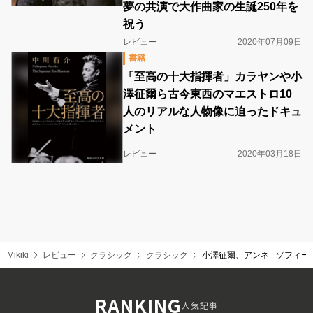
夢の共演で大作曲家の生誕250年を
祝う
レビュー
2020年07月09日
書籍
「至高の十大指揮者」カラヤンや小
澤征爾ら古今東西のマエストロ10
人のリアルな人物像に迫ったドキュ
メント
レビュー
2020年03月18日
Mikiki
レビュー
クラシック
クラシック
小澤征爾、アンネ= ゾフィー・
RANKING
人気記事