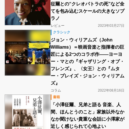
征爾との“クレオパトラの死”など全
てを包み込むスケールの大きなソプ
ラノ
レビュー
2023年03月27日
クラシック
ジョン・ウィリアムズ（John
Williams）＝映画音楽と指揮者の巨
匠による2つのコラボ作――ヨーヨ
ー・マとの『ギャザリング・オブ・
フレンズ』、〈女王〉との『ムタ
ー・プレイズ・ジョン・ウィリアム
ズ』
コラム
2022年08月16日
書籍
「小澤征爾、兄弟と語る 音楽、人
間、ほんとうのこと」家族以外なか
なか聞けない貴重な会話に小澤家が
近しく感じられて心地よい