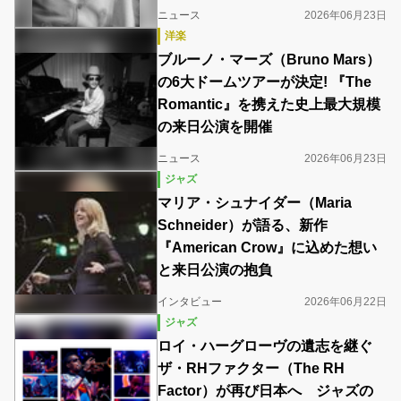
ニュース
2026年06月23日
洋楽
ブルーノ・マーズ（Bruno Mars）
の6大ドームツアーが決定! 『The
Romantic』を携えた史上最大規模
の来日公演を開催
ニュース
2026年06月23日
ジャズ
マリア・シュナイダー（Maria
Schneider）が語る、新作
『American Crow』に込めた想い
と来日公演の抱負
インタビュー
2026年06月22日
ジャズ
ロイ・ハーグローヴの遺志を継ぐ
ザ・RHファクター（The RH
Factor）が再び日本へ ジャズの