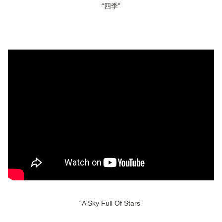
“四季”
“A Sky Full Of Stars”