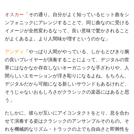
オスカー
「その通り。自分がよく知っているヒット曲をシ
ンフォニックにアレンジすることで、同じ曲なのに受ける
イメージが全然変わるなって、良い意味で驚かされること
がよくあるよ。より人間味が増すというのかな」
アンディ
「やっぱり人間がやっている、しかもとびきり腕
の良いプレイヤーが演奏することによって、デジタルの世
界にはなかなか存在しないオーガニックな手ざわりや、人
間らしいエモーションが浮き彫りになるよね。もちろん、
デジタルだから可能になる新しいサウンドもあるけれど、
そうじゃないおもしろさがクラシックの楽器にはあると思
う」
たしかに、彼らが互いにアイコンタクトをとり、息を合わ
せて演奏する姿はクラシックのアンサンブルそのもの。そ
れを機械的なリズム・トラックの上でも自由さと即興性を