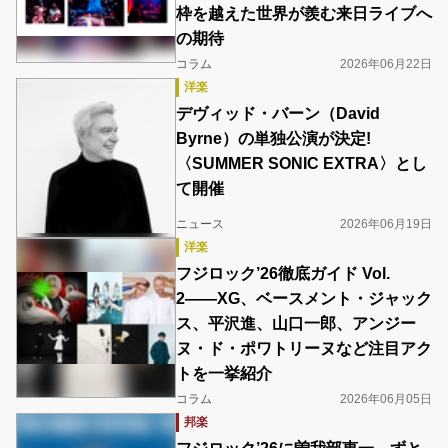
枠を越えた世界が羨む来日ライブへ
の期待
コラム
2026年06月22日
洋楽
デヴィッド・バーン（David
Byrne）の単独公演が決定!
〈SUMMER SONIC EXTRA〉とし
て開催
ニュース
2026年06月19日
洋楽
フジロック’26徹底ガイド Vol.
2――XG、ベースメント・ジャック
ス、平沢進、山口一郎、アンジー
ヌ・ド・ポワトリーヌなど注目アク
トを一挙紹介
コラム
2026年06月05日
邦楽