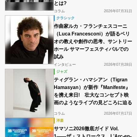
とは?
コラム
2026年07月31日
クラシック
作曲家ルカ・フランチェスコーニ
（Luca Francesconi）が語るベリ
オの教えや創作の思考、サントリー
ホール サマーフェスティバルでの
試み
インタビュー
2026年07月28日
ジャズ
ティグラン・ハマシアン（Tigran
Hamasyan）が新作『Manifeste』
を携え来日! 壮大なコンセプト映
画のようなライブの見どころに迫る
コラム
2026年07月17日
洋楽
サマソニ2026徹底ガイド Vol.
1――ザ・ストロークス、L’Arc-en-