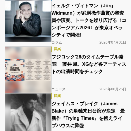
イェルク・ヴィトマン（Jörg
Widmann）が武満徹作曲賞の審査
員や演奏、トークを繰り広げる〈コ
ンポージアム2026〉が東京オペラ
シティで開催!
コラム
2026年07月01日
洋楽
フジロック’26のタイムテーブル発
表! 藤井 風、XGなど各アーティス
トの出演時間をチェック
ニュース
2026年06月26日
洋楽
ジェイムス・ブレイク（James
Blake）の単独来日公演が決定 最
新作『Trying Times』を携えライ
ブハウスに降臨