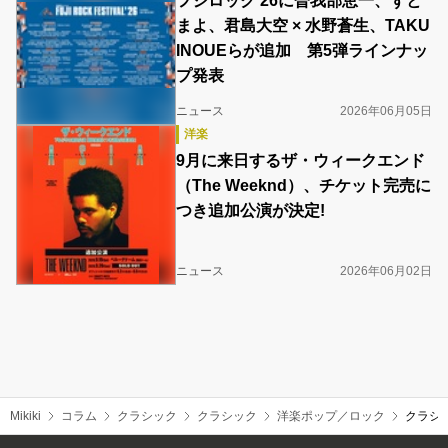
フジロック’26に曽我部恵一、ずと
まよ、君島大空 × 水野蒼生、TAKU
INOUEらが追加 第5弾ラインナッ
プ発表
ニュース
2026年06月05日
洋楽
9月に来日するザ・ウィークエンド
（The Weeknd）、チケット完売に
つき追加公演が決定!
ニュース
2026年06月02日
Mikiki
コラム
クラシック
クラシック
洋楽ポップ／ロック
クラシ