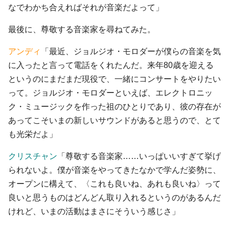
なでわかち合えればそれが音楽だよって」
最後に、尊敬する音楽家を尋ねてみた。
アンディ
「最近、ジョルジオ・モロダーが僕らの音楽を気
に入ったと言って電話をくれたんだ。来年80歳を迎える
というのにまだまだ現役で、一緒にコンサートをやりたい
って。ジョルジオ・モロダーといえば、エレクトロニッ
ク・ミュージックを作った祖のひとりであり、彼の存在が
あってこそいまの新しいサウンドがあると思うので、とて
も光栄だよ」
クリスチャン
「尊敬する音楽家……いっぱいいすぎて挙げ
られないよ。僕が音楽をやってきたなかで学んだ姿勢に、
オープンに構えて、〈これも良いね、あれも良いね〉って
良いと思うものはどんどん取り入れるというのがあるんだ
けれど、いまの活動はまさにそういう感じさ」