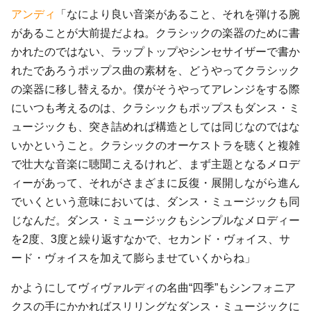
アンディ
「なにより良い音楽があること、それを弾ける腕
があることが大前提だよね。クラシックの楽器のために書
かれたのではない、ラップトップやシンセサイザーで書か
れたであろうポップス曲の素材を、どうやってクラシック
の楽器に移し替えるか。僕がそうやってアレンジをする際
にいつも考えるのは、クラシックもポップスもダンス・ミ
ュージックも、突き詰めれば構造としては同じなのではな
いかということ。クラシックのオーケストラを聴くと複雑
で壮大な音楽に聴聞こえるけれど、まず主題となるメロデ
ィーがあって、それがさまざまに反復・展開しながら進ん
でいくという意味においては、ダンス・ミュージックも同
じなんだ。ダンス・ミュージックもシンプルなメロディー
を2度、3度と繰り返すなかで、セカンド・ヴォイス、サ
ード・ヴォイスを加えて膨らませていくからね」
かようにしてヴィヴァルディの名曲“四季”もシンフォニア
クスの手にかかればスリリングなダンス・ミュージックに