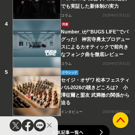
でも実証した新体制の実力
コラム
2026年07月31日
邦楽
Number_iが“BUGS LIFE”でバ
グった! 神宮寺勇太プロデュー
スによるカオティックで前向き
なフォンク曲を徹底レビュー
コラム
2026年07月31日
クラシック
セイジ・オザワ 松本フェスティ
バル2026の聴きどころは? 小
澤征爾と盟友 武満徹の関係から
迫る
インタビュー
2026年08月03日
人気記事一覧へ