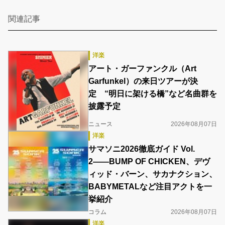
関連記事
洋楽
アート・ガーファンクル（Art
Garfunkel）の来日ツアーが決
定 “明日に架ける橋”など名曲群を
披露予定
ニュース
2026年08月07日
洋楽
サマソニ2026徹底ガイド Vol.
2――BUMP OF CHICKEN、デヴ
ィッド・バーン、サカナクション、
BABYMETALなど注目アクトを一
挙紹介
コラム
2026年08月07日
洋楽