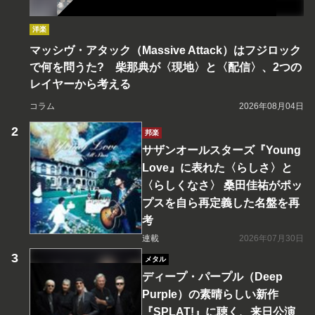
洋楽
マッシヴ・アタック（Massive Attack）はフジロック
で何を問うた? 柴那典が〈現地〉と〈配信〉、2つの
レイヤーから考える
コラム
2026年08月04日
邦楽
サザンオールスターズ『Young
Love』に表れた〈らしさ〉と
〈らしくなさ〉 桑田佳祐がポッ
プスを自ら再定義した名盤を再
考
連載
2026年07月30日
メタル
ディープ・パープル（Deep
Purple）の素晴らしい新作
『SPLAT!』に聴く、来日公演