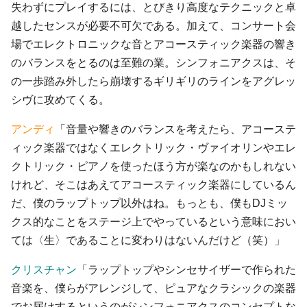
失わずにプレイするには、とびきり高度なテクニックと卓
越したセンスが必要不可欠である。加えて、コンサート会
場でエレクトロニックな音とアコースティック楽器の響き
のバランスをとるのは至難の業。シンフォニアクスは、そ
の一歩踏み外したら崩壊するギリギリのラインをアグレッ
シヴに攻めてくる。
アンディ
「音量や響きのバランスを考えたら、アコーステ
ィック楽器ではなくエレクトリック・ヴァイオリンやエレ
クトリック・ピアノを使ったほう方が楽なのかもしれない
けれど、そこはあえてアコースティック楽器にしているん
だ、僕のラップトップ以外はね。もっとも、僕もDJミッ
クス的なことをステージ上でやっているという意味におい
ては〈生〉であることに変わりはないんだけど（笑）」
クリスチャン
「ラップトップやシンセサイザーで作られた
音楽を、僕らがアレンジして、ピュアなクラシックの楽器
でお届けするというのがシンフォニアクスのコンセプトな