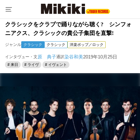
クラシックをクラブで踊りながら聴く? シンフォ
ニアクス、クラシックの貴公子集団を直撃!
ジャンル
クラシック
クラシック
洋楽ポップ／ロック
原 典子
染谷和美
2019年10月25日
インタヴュー・文
通訳
# 来日
# ライヴ
# イヴェント