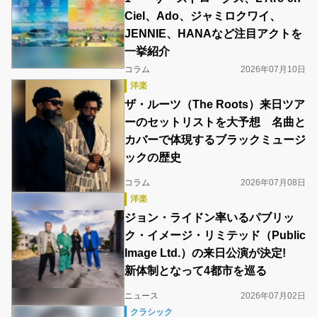
Ciel、Ado、ジャミロクワイ、
JENNIE、HANAなど注目アクトを
一挙紹介
コラム
2026年07月10日
洋楽
ザ・ルーツ（The Roots）来日ツア
ーのセットリストを大予想 名曲と
カバーで体現するブラックミュージ
ックの歴史
コラム
2026年07月08日
洋楽
ジョン・ライドン率いるパブリッ
ク・イメージ・リミテッド（Public
Image Ltd.）の来日公演が決定!
新体制となって4都市を巡る
ニュース
2026年07月02日
クラシック