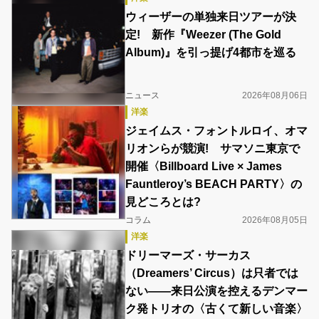
ウィーザーの単独来日ツアーが決
定! 新作『Weezer (The Gold
Album)』を引っ提げ4都市を巡る
ニュース
2026年08月06日
洋楽
ジェイムス・フォントルロイ、オマ
リオンらが競演! サマソニ東京で
開催〈Billboard Live × James
Fauntleroy’s BEACH PARTY〉の
見どころとは?
コラム
2026年08月05日
洋楽
ドリーマーズ・サーカス
（Dreamers’ Circus）は只者では
ない――来日公演を控えるデンマー
ク発トリオの〈古くて新しい音楽〉