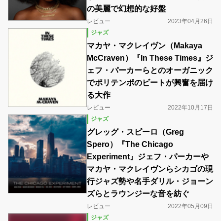
の美麗で幻想的な好盤
レビュー
2023年04月26日
ジャズ
マカヤ・マクレイヴン（Makaya
McCraven）『In These Times』ジ
ェフ・パーカーらとのオーガニック
でポリテンポのビートが興奮を届け
る大作
レビュー
2022年10月17日
ジャズ
グレッグ・スピーロ（Greg
Spero）『The Chicago
Experiment』ジェフ・パーカーや
マカヤ・マクレイヴンらシカゴの現
行ジャズ勢や名手ダリル・ジョーン
ズらとラウンジーな音を紡ぐ
レビュー
2022年05月09日
ジャズ