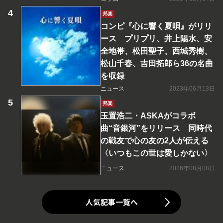
邦楽
コンピ『心に響く夏唄』がリリ
ース プリプリ、井上陽水、安
全地帯、松田聖子、西城秀樹、
松山千春、吉田拓郎ら36の名曲
を収録
ニュース
2023年06月13日
邦楽
玉置浩二・ASKAがコラボ
曲“音銀河”をリリース 同時代
の戦友で心の友の2人が伝える
〈いつもこの世は愛しかない〉
ニュース
2026年08月08日
人気記事一覧へ