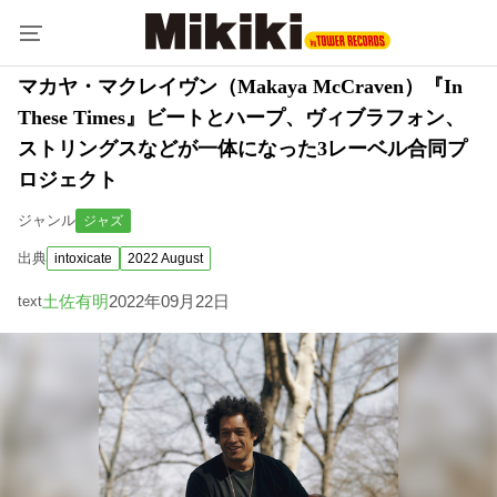
マカヤ・マクレイヴン（Makaya McCraven）『In
These Times』ビートとハープ、ヴィブラフォン、
ストリングスなどが一体になった3レーベル合同プ
ロジェクト
ジャンル
ジャズ
出典
intoxicate
2022 August
土佐有明
2022年09月22日
text