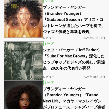
ジャズ
ブランディー・ヤンガー
（Brandee Younger）
『Gadabout Season』アリス・コ
ルトレーンが遺したハープを奏で、
ジャズの伝統と革新を表現
レビュー
2025年07月31日
ジャズ
ジェフ・パーカー（Jeff Parker）
『Suite For Max Brown』深化した
ヒップホップとジャズの美しい到達
点 2020年の代表作が再発
レビュー
2024年10月23日
ジャズ
ブランディー・ヤンガー
（Brandee Younger）『Brand
New Life』マカヤ・マクレイヴン
がプロデュース、ジャズハープ奏者