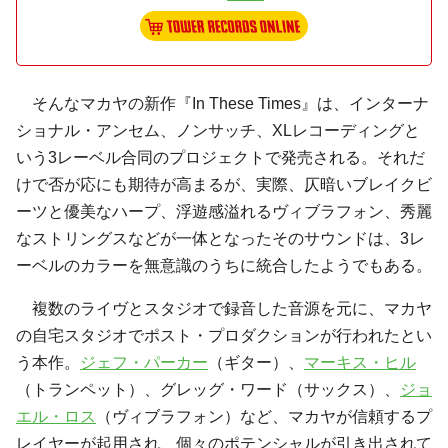
そんなマカヤの新作『In These Times』は、インターナ
ショナル・アンセム、ノンサッチ、XLレコーディングと
いう3レーベル合同のプロジェクトで発売される。それだ
けで否が応にも期待が高まるが、実際、仄暗いブレイクビ
ーツと優美なハープ、浮遊感溢れるヴィブラフォン、秀麗
なストリングスなどが一体となったそのサウンドは、3レ
ーベルのカラーを無意識のうちに統合したようでもある。
複数のライヴとスタジオで録音した音源を元に、マカヤ
の自宅スタジオでポスト・プロダクションが行われたとい
う本作。
ジェフ・パーカー
（ギター）、
マーキス・ヒル
（トランペット）、グレッグ・ワード（サックス）、
ジョ
エル・ロス
（ヴィブラフォン）など、マカヤが信頼するプ
レイヤーが起用され、個々のポテンシャルが引き出されて