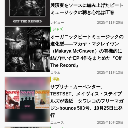
興演奏をソースに編み上げたビート
ミュージックの聴き心地は圧巻
レビュー
2025年11月20日
ジャズ
オーガニックビートミュージックの
進化型――マカヤ・マクレイヴン
（Makaya McCraven）の有機的に
結び付いたEP 4作をまとめた『Off
The Record』
コラム
2025年11月13日
洋楽
サブリナ・カーペンター、
TESTSET、メイヴィス・ステイプ
ルズが表紙 タワレコのフリーマガ
ジンbounce 503号、10月25日に発
行
ニュース
2025年10月20日