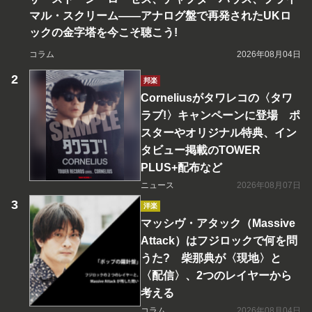
マル・スクリーム――アナログ盤で再発されたUKロ
ックの金字塔を今こそ聴こう!
コラム
2026年08月04日
邦楽
Corneliusがタワレコの〈タワ
ラブ!〉キャンペーンに登場 ポ
スターやオリジナル特典、イン
タビュー掲載のTOWER
PLUS+配布など
ニュース
2026年08月07日
洋楽
マッシヴ・アタック（Massive
Attack）はフジロックで何を問
うた? 柴那典が〈現地〉と
〈配信〉、2つのレイヤーから
考える
コラム
2026年08月04日