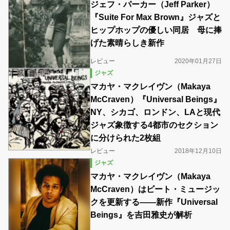
ジェフ・パーカー（Jeff Parker）
『Suite For Max Brown』ジャズと
ヒップホップの優しい同居 母に捧
げた素晴らしき新作
レビュー
2020年01月27日
ジャズ
マカヤ・マクレイヴン（Makaya
McCraven）『Universal Beings』
NY、シカゴ、ロンドン、LAと現代
ジャズ象徴する4都市のセクション
に分けられた2枚組
レビュー
2018年12月10日
ジャズ
マカヤ・マクレイヴン（Makaya
McCraven）はビート・ミュージッ
クを更新する――新作『Universal
Beings』を吉田雅史が解析