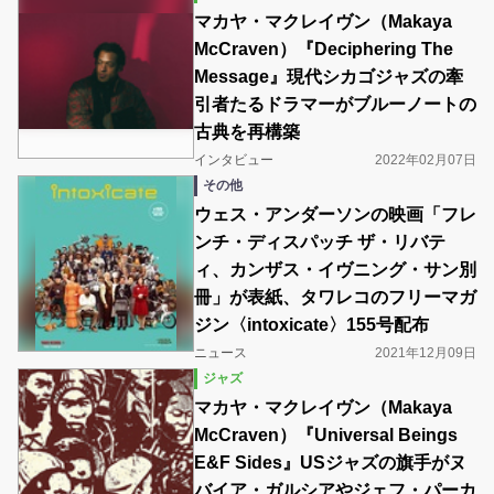
マカヤ・マクレイヴン（Makaya
McCraven）『Deciphering The
Message』現代シカゴジャズの牽
引者たるドラマーがブルーノートの
古典を再構築
インタビュー
2022年02月07日
その他
ウェス・アンダーソンの映画「フレ
ンチ・ディスパッチ ザ・リバテ
ィ、カンザス・イヴニング・サン別
冊」が表紙、タワレコのフリーマガ
ジン〈intoxicate〉155号配布
ニュース
2021年12月09日
ジャズ
マカヤ・マクレイヴン（Makaya
McCraven）『Universal Beings
E&F Sides』USジャズの旗手がヌ
バイア・ガルシアやジェフ・パーカ