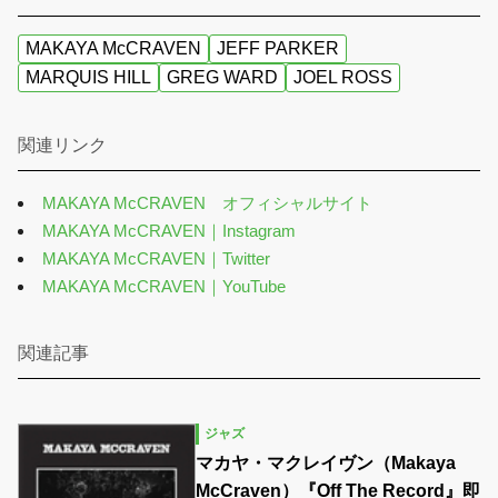
MAKAYA McCRAVEN
JEFF PARKER
MARQUIS HILL
GREG WARD
JOEL ROSS
関連リンク
MAKAYA McCRAVEN オフィシャルサイト
MAKAYA McCRAVEN｜Instagram
MAKAYA McCRAVEN｜Twitter
MAKAYA McCRAVEN｜YouTube
関連記事
ジャズ
マカヤ・マクレイヴン（Makaya
McCraven）『Off The Record』即