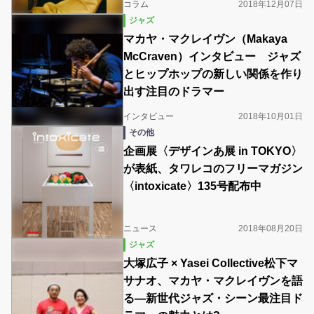
コラム
2018年12月07日
ジャズ
マカヤ・マクレイヴン（Makaya
McCraven）インタビュー ジャズ
とヒップホップの新しい関係を作り
出す注目のドラマー
インタビュー
2018年10月01日
その他
企画展〈デザインあ展 in TOKYO〉
が表紙、タワレコのフリーマガジン
〈intoxicate〉135号配布中
ニュース
2018年08月20日
ジャズ
大塚広子 × Yasei Collective松下マ
サナオ、マカヤ・マクレイヴンを語
る―新世代ジャズ・シーン最注目ド