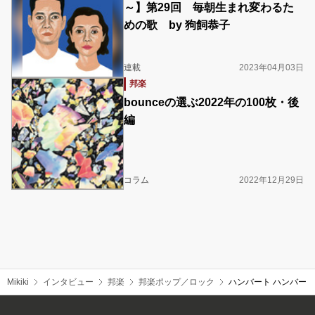
～】第29回 毎朝生まれ変わるた
めの歌 by 狗飼恭子
連載
2023年04月03日
邦楽
bounceの選ぶ2022年の100枚・後
編
コラム
2022年12月29日
Mikiki
インタビュー
邦楽
邦楽ポップ／ロック
ハンバート ハンバー