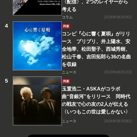
〈配信〉、2つのレイヤーから
考える
コラム
2026年08月04日
邦楽
コンピ『心に響く夏唄』がリリ
ース プリプリ、井上陽水、安
全地帯、松田聖子、西城秀樹、
松山千春、吉田拓郎ら36の名曲
を収録
ニュース
2023年06月13日
邦楽
玉置浩二・ASKAがコラボ
曲“音銀河”をリリース 同時代
の戦友で心の友の2人が伝える
〈いつもこの世は愛しかない〉
ニュース
2026年08月08日