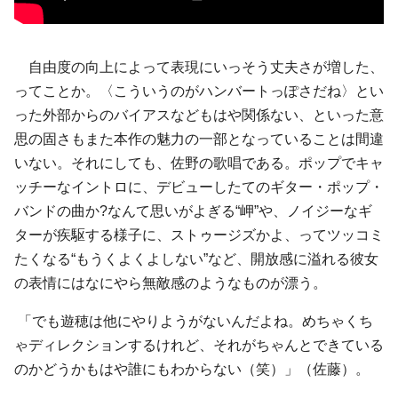
自由度の向上によって表現にいっそう丈夫さが増した、
ってことか。〈こういうのがハンバートっぽさだね〉とい
った外部からのバイアスなどもはや関係ない、といった意
思の固さもまた本作の魅力の一部となっていることは間違
いない。それにしても、佐野の歌唱である。ポップでキャ
ッチーなイントロに、デビューしたてのギター・ポップ・
バンドの曲か?なんて思いがよぎる“岬”や、ノイジーなギ
ターが疾駆する様子に、ストゥージズかよ、ってツッコミ
たくなる“もうくよくよしない”など、開放感に溢れる彼女
の表情にはなにやら無敵感のようなものが漂う。
「でも遊穂は他にやりようがないんだよね。めちゃくち
ゃディレクションするけれど、それがちゃんとできている
のかどうかもはや誰にもわからない（笑）」（佐藤）。