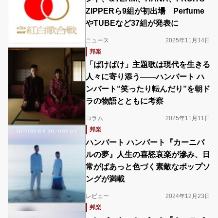
ZIPPERら9組が初出場 Perfume
やTUBEなど37組が発表に
ニュース
2025年11月14日
邦楽
「ばけばけ」主題歌は現代を生きる
人々に寄り添う――ハンバート ハ
ンバート“笑ったり転んだり”を朝ド
ラの物語とともに考察
コラム
2025年11月11日
邦楽
ハンバート ハンバート『カーニバ
ルの夢』人生の喜怒哀楽が滲み、日
常がぱあっと色づく素敵なポップソ
ングが満載
レビュー
2024年12月23日
邦楽