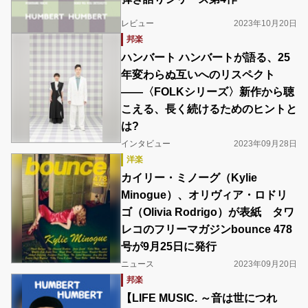
レビュー
2023年10月20日
邦楽
ハンバート ハンバートが語る、25
年変わらぬ互いへのリスペクト
――〈FOLKシリーズ〉新作から聴
こえる、長く続けるためのヒントと
は?
インタビュー
2023年09月28日
洋楽
カイリー・ミノーグ（Kylie
Minogue）、オリヴィア・ロドリ
ゴ（Olivia Rodrigo）が表紙 タワ
レコのフリーマガジンbounce 478
号が9月25日に発行
ニュース
2023年09月20日
邦楽
【LIFE MUSIC. ～音は世につれ