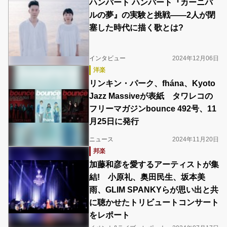
ハンバート ハンバート『カーニバ
ルの夢』の実験と挑戦――2人が閉
塞した時代に描く歌とは?
インタビュー
2024年12月06日
洋楽
リンキン・パーク、fhána、Kyoto
Jazz Massiveが表紙 タワレコの
フリーマガジンbounce 492号、11
月25日に発行
ニュース
2024年11月20日
邦楽
加藤和彦を愛するアーティストが集
結! 小原礼、奥田民生、坂本美
雨、GLIM SPANKYらが思い出と共
に聴かせたトリビュートコンサート
をレポート