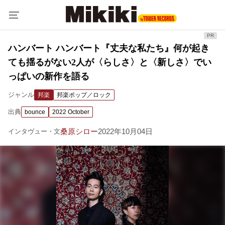
ハンバート ハンバート『丈夫な私たち』何が起き
ても揺るがない2人が〈らしさ〉と〈新しさ〉でい
っぱいの新作を語る
ジャンル
邦楽
邦楽ポップ／ロック
出典
bounce
2022 October
桑原シロー
2022年10月04日
インタヴュー・文