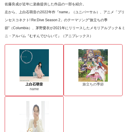
佐藤良成が近年に楽曲提供した作品の一部を紹介。
左から、上白石萌音の2022年作『name』（ユニバーサル）、アニメ「プリ
ンセスコネクト! Re:Dive Season 2」のテーマソング“旅立ちの季
節”（Columbia）、茅野愛衣が2021年にリリースしたメモリアルブック＆ミ
ニ・アルバム『むすんでひらいて』（アニプレックス）
上白石萌音
旅立ちの季節
name