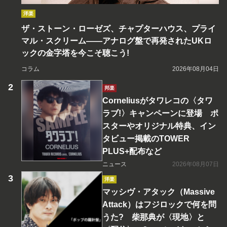
洋楽
ザ・ストーン・ローゼズ、チャプターハウス、プライ
マル・スクリーム――アナログ盤で再発されたUKロ
ックの金字塔を今こそ聴こう!
コラム
2026年08月04日
邦楽
Corneliusがタワレコの〈タワ
ラブ!〉キャンペーンに登場 ポ
スターやオリジナル特典、イン
タビュー掲載のTOWER
PLUS+配布など
ニュース
2026年08月07日
洋楽
マッシヴ・アタック（Massive
Attack）はフジロックで何を問
うた? 柴那典が〈現地〉と