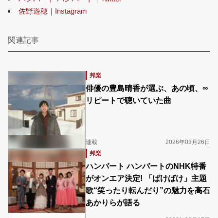
佐野遊穂｜Instagram
関連記事
邦楽
俳優の豊島晴香が選ぶ、あの頃、∞
リピートで聴いていた曲
連載
2026年03月26日
邦楽
ハンバート ハンバートのNHK特番
がオンエア決定! 「ばけばけ」主題
歌“笑ったり転んだり”の魅力を髙石
あかりらが語る