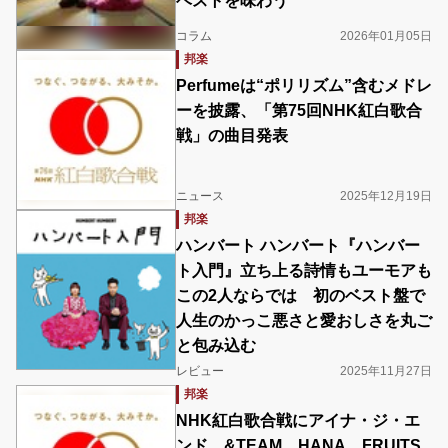
ベストを味わう
コラム
2026年01月05日
邦楽
Perfumeは“ポリリズム”含むメドレ
ーを披露、「第75回NHK紅白歌合
戦」の曲目発表
ニュース
2025年12月19日
邦楽
ハンバート ハンバート『ハンバー
ト入門』立ち上る詩情もユーモアも
この2人ならでは 初のベスト盤で
人生のかっこ悪さと愛おしさを丸ご
と包み込む
レビュー
2025年11月27日
邦楽
NHK紅白歌合戦にアイナ・ジ・エ
ンド、&TEAM、HANA、FRUITS