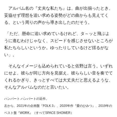
アルバム名の『丈夫な私たち』は、曲が出揃ったとき、
妥協せず理想を追い求める姿勢がどの曲からも見えてく
る、という周りの声から導き出したのだそう。
「ただ、懸命に追い求めているけれど、タ～ッと飛ぶよ
うに進むわけじゃなく、スピードを感じさせないところが
私たちらしいというか。ゆったりしているけど揺るがな
い」。
そんなイメージも込められていると佐野は言う。いずれ
にせよ、彼らが同じ方向を見据え、彼ららしい音を奏でて
くれるかぎり、きっとすべては大丈夫だと思えるような、
そんなアルバムなのだと言いたい。
ハンバート ハンバートの近作。
左から、2021年の企画盤『FOLK 3』、2020年作『愛のひみつ』、2019年の
ベスト盤『WORK』（すべてSPACE SHOWER）