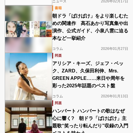
ニュース
2026年02月17日
書籍
朝ドラ「ばけばけ」をより楽しむた
めの関連作 髙石あかり写真集や出
演作、公式ガイド、小泉八雲に迫る
本など一挙紹介
コラム
2026年01月27日
邦楽
アリシア・キーズ、ジェフ・ベッ
ク、ZARD、久保田利伸、Mrs.
GREEN APPLE……来日や周年を
彩った2025年話題のベスト盤
コラム
2026年01月13日
邦楽
ハンバート ハンバートの歌はなぜ
心に響く? 朝ドラ「ばけばけ」主
題歌“笑ったり転んだり”収録の入門