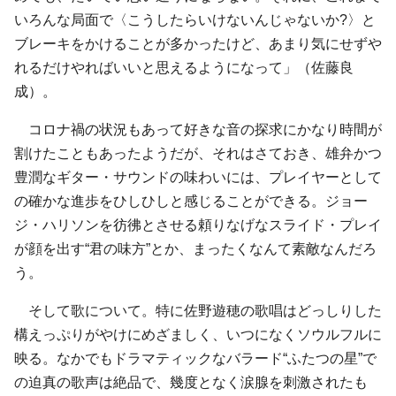
いろんな局面で〈こうしたらいけないんじゃないか?〉と
ブレーキをかけることが多かったけど、あまり気にせずや
れるだけやればいいと思えるようになって」（佐藤良
成）。
コロナ禍の状況もあって好きな音の探求にかなり時間が
割けたこともあったようだが、それはさておき、雄弁かつ
豊潤なギター・サウンドの味わいには、プレイヤーとして
の確かな進歩をひしひしと感じることができる。ジョー
ジ・ハリソンを彷彿とさせる頼りなげなスライド・プレイ
が顔を出す“君の味方”とか、まったくなんて素敵なんだろ
う。
そして歌について。特に佐野遊穂の歌唱はどっしりした
構えっぷりがやけにめざましく、いつになくソウルフルに
映る。なかでもドラマティックなバラード“ふたつの星”で
の迫真の歌声は絶品で、幾度となく涙腺を刺激されたも