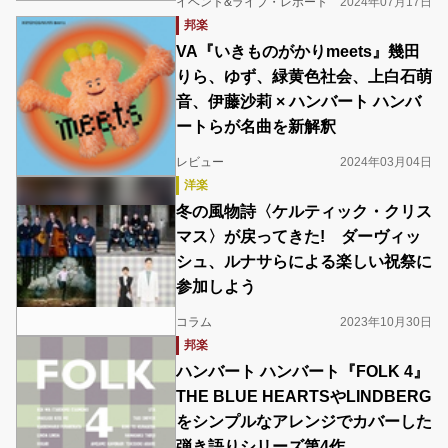
イベント&ライブ・レポート
2024年07月17日
邦楽
VA『いきものがかりmeets』幾田
りら、ゆず、緑黄色社会、上白石萌
音、伊藤沙莉 × ハンバート ハンバ
ートらが名曲を新解釈
レビュー
2024年03月04日
洋楽
冬の風物詩〈ケルティック・クリス
マス〉が戻ってきた! ダーヴィッ
シュ、ルナサらによる楽しい祝祭に
参加しよう
コラム
2023年10月30日
邦楽
ハンバート ハンバート『FOLK 4』
THE BLUE HEARTSやLINDBERG
をシンプルなアレンジでカバーした
弾き語りシリーズ第4作