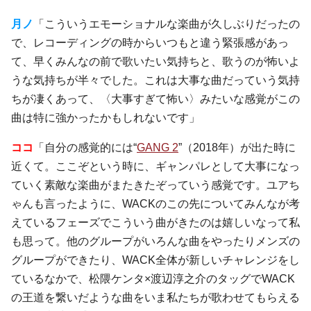
月ノ
「こういうエモーショナルな楽曲が久しぶりだったの
で、レコーディングの時からいつもと違う緊張感があっ
て、早くみんなの前で歌いたい気持ちと、歌うのが怖いよ
うな気持ちが半々でした。これは大事な曲だっていう気持
ちが凄くあって、〈大事すぎて怖い〉みたいな感覚がこの
曲は特に強かったかもしれないです」
ココ
「自分の感覚的には“
GANG 2
”（2018年）が出た時に
近くて。ここぞという時に、ギャンパレとして大事になっ
ていく素敵な楽曲がまたきたぞっていう感覚です。ユアち
ゃんも言ったように、WACKのこの先についてみんなが考
えているフェーズでこういう曲がきたのは嬉しいなって私
も思って。他のグループがいろんな曲をやったりメンズの
グループができたり、WACK全体が新しいチャレンジをし
ているなかで、松隈ケンタ×渡辺淳之介のタッグでWACK
の王道を繋いだような曲をいま私たちが歌わせてもらえる