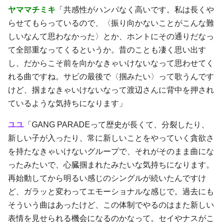
ヤママチミキ
「共感性がハンパなく高いです。私は長くや
らせてもらっているので、〈振り向かないことがこんな難
しいなんて思わなかった〉とか、ホントにその通りだなっ
て全部重なってくるというか。昔のことも凄く思い出す
し、だからこそ前を向かなきゃいけないなって思わせてく
れる曲ですね。サビの最後で〈掴みたい〉って歌うんです
けど、掴まなきゃいけないなって渡辺さんに背中を押され
ているような気持ちになります」
ユユ
「GANG PARADEって歴史が長くて、分裂したり、
新しい子が入ったり、常に新しいことをやっていく貪欲さ
を持たなきゃいけないグループで、それがそのまま曲にな
ったみたいで、心臓掴まれたみたいな気持ちになります。
再始動してから明るい感じのシングルが続いたんですけ
ど、ガラッと変わってエモーショナルな感じで。過去にも
そういう曲はあったけど、この体制でやるのはまた新しい
表情を見せられる機会になるのかなって。セイやナスがこ