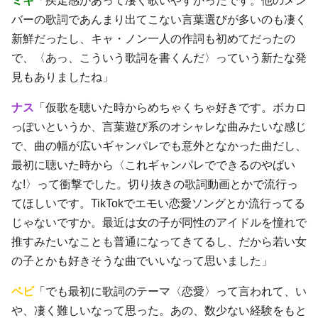
ミキ
「疾走感があって凄く歌いやすかったです。他のメン
バーの歌詞であんまり出てこない言葉選びが多いのも凄く
新鮮だったし、キャ・ノン一人の作詞も初めてだったの
で、〈あっ、こういう歌詞を書くんだ〉っていう新たな発
見もありましたね」
ナス
「仮歌を聴いた時からめちゃくちゃ好きです。ボカロ
っぽいというか、言葉遊び系のオシャレな曲みたいな感じ
で、曲の幅が広いギャンパレでも意外となかった曲だし、
最初に聴いた時から〈これギャンパレでできるのやばい
な!〉って衝撃でした。切り抜きの歌詞動画とかで流行っ
てほしいです。TikTokでエモい恋愛ソングとか流行ってる
じゃないですか。最近は女の子が同性のアイドルを憧れで
推すみたいなことも普通になってきてるし、だから若い女
の子とかも好きそうな曲でいいなって思いました」
ベビ
「でも最初に歌詞のテーマ〈恋愛〉って言われて、い
や、凄く難しいなって思った。あの、数少ない経験をもと