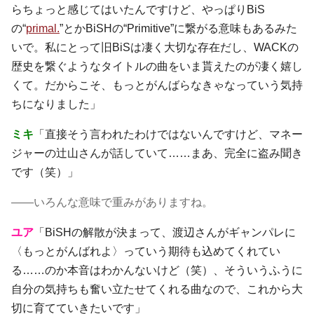
らちょっと感じてはいたんですけど、やっぱりBiS
の“
primal.
”とかBiSHの“Primitive”に繋がる意味もあるみた
いで。私にとって旧BiSは凄く大切な存在だし、WACKの
歴史を繋ぐようなタイトルの曲をいま貰えたのが凄く嬉し
くて。だからこそ、もっとがんばらなきゃなっていう気持
ちになりました」
ミキ
「直接そう言われたわけではないんですけど、マネー
ジャーの辻山さんが話していて……まあ、完全に盗み聞き
です（笑）」
――いろんな意味で重みがありますね。
ユア
「BiSHの解散が決まって、渡辺さんがギャンパレに
〈もっとがんばれよ〉っていう期待も込めてくれてい
る……のか本音はわかんないけど（笑）、そういうふうに
自分の気持ちも奮い立たせてくれる曲なので、これから大
切に育てていきたいです」