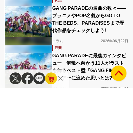
邦楽
GANG PARADEの名曲の数々――
プラニメやPOP名義からGO TO
THE BEDS、PARADISESまで歴
代作品をチェックしよう!
コラム
2026年06月22日
邦楽
GANG PARADEに最後のインタビ
ュー 解散へ向かう11人がラスト
を飾るベスト盤『GANG FINALE』
とツアーに込めた思いとは?
インタビュー
2026年06月22日
洋楽
マドンナ、アス（Us）、GANG
PARADEが表紙 タワレコのフリ
ーマガジンbounce 511号、6月25
日に発行