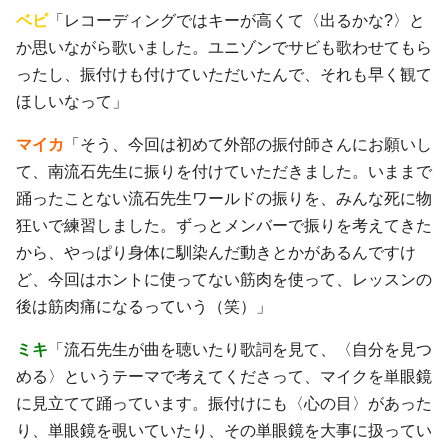
ベビ
「レコーディングではキーが高くて〈出るかな?〉と
か思いながら歌いました。ユニゾンでサビも歌わせてもら
ったし、振付けも付けていただいたんで、それも早く観て
ほしいなって」
マイカ
「そう、今回は初めて外部の振付師さんにお願いし
て、南流石先生に振りを付けていただきました。いままで
踊ったことない流石先生ワールドの振りを、みんな死に物
狂いで練習しました。ずっとメンバーで振りを考えてきた
から、やっぱり身体に馴染んだ動きとかがあるんですけ
ど、今回はホントに使ってない筋肉を使って、レッスンの
後は筋肉痛になるっていう（笑）」
ミキ
「流石先生が曲を聴いたり歌詞を見て、〈自分を見つ
める〉というテーマで考えてくださって、マイクを単眼鏡
に見立てて踊っています。振付けにも〈心の目〉があった
り、単眼鏡を覗いていたり、その単眼鏡を大事に扱ってい