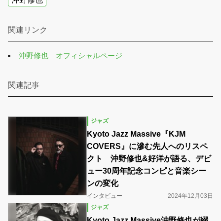
関連リンク
沖野修也 オフィシャルページ
関連記事
ジャズ
Kyoto Jazz Massive『KJM
COVERS』に滲む先人へのリスペ
クト 沖野修也&好洋が語る、デビ
ュー30周年記念コンピと音楽シー
ンの変化
インタビュー
2024年12月03日
ジャズ
Kyoto Jazz Massive沖野修也が綴