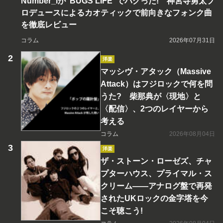
Number_iが“BUGS LIFE”でバグった! 神宮寺勇太プ
ロデュースによるカオティックで前向きなフォンク曲
を徹底レビュー
コラム
2026年07月31日
洋楽
マッシヴ・アタック（Massive
Attack）はフジロックで何を問
うた? 柴那典が〈現地〉と
〈配信〉、2つのレイヤーから
考える
コラム
2026年08月04日
洋楽
ザ・ストーン・ローゼズ、チャ
プターハウス、プライマル・ス
クリーム――アナログ盤で再発
されたUKロックの金字塔を今
こそ聴こう!