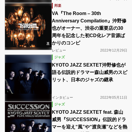
邦楽
VA『The Room – 30th
Anniversary Compilation』沖野修
也がオーナー、渋谷の重要店の30
周年を記念した初CD化レア音源ば
かりのコンピ
レビュー
2022年12月29日
ジャズ
KYOTO JAZZ SEXTET沖野修也が
語る伝説的ドラマー森山威男のスピ
リット、日本のジャズの継承
インタビュー
2022年05月11日
ジャズ
KYOTO JAZZ SEXTET feat. 森山
威男『SUCCESSION』伝説的ドラ
マーを迎え“風”や“渡良瀬”などを熱