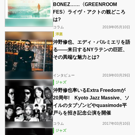
BONEZ……〈GREENROOM
FES〉ライヴ・アクトの観どころ
は?
コラム
2019年05月10日
洋楽
沖野修也、エディ・パルミエリを語
る――来日するNYラテンの巨匠、
その異端な魅力とは?
インタビュー
2019年03月29日
ジャズ
沖野修也率いるExtra Freedomが
20周年! Kyoto Jazz Massive、ソ
イルのタブゾンビやquasimode平
戸らを招き記念公演を開催
コラム
2017年03月10日
ジャズ