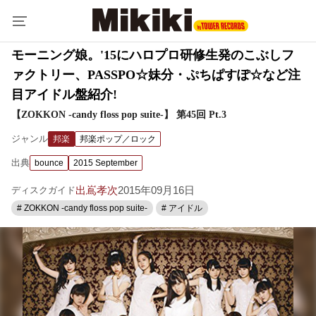
モーニング娘。'15にハロプロ研修生発のこぶしフ
ァクトリー、PASSPO☆妹分・ぷちぱすぽ☆など注
目アイドル盤紹介!
【ZOKKON -candy floss pop suite-】 第45回 Pt.3
ジャンル
邦楽
邦楽ポップ／ロック
出典
bounce
2015 September
出嶌孝次
2015年09月16日
ディスクガイド
# ZOKKON -candy floss pop suite-
# アイドル