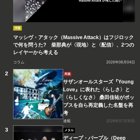
洋楽
マッシヴ・アタック（Massive Attack）はフジロック
で何を問うた? 柴那典が〈現地〉と〈配信〉、2つの
レイヤーから考える
コラム
2026年08月04日
邦楽
サザンオールスターズ『Young
Love』に表れた〈らしさ〉と
〈らしくなさ〉 桑田佳祐がポッ
プスを自ら再定義した名盤を再
考
連載
2026年07月30日
メタル
ディープ・パープル（Deep