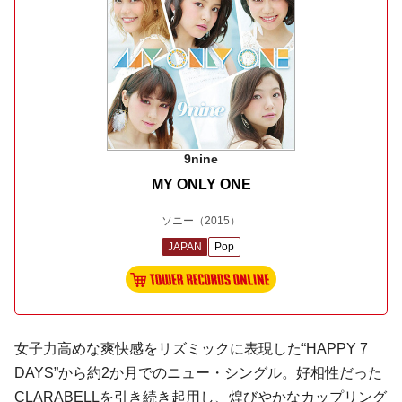
9nine
MY ONLY ONE
ソニー
（2015）
JAPAN
Pop
女子力高めな爽快感をリズミックに表現した“HAPPY 7
DAYS”から約2か月でのニュー・シングル。好相性だった
CLARABELL
を引き続き起用し、煌びやかなカップリング