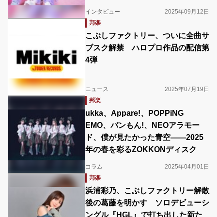
インタビュー
2025年09月12日
邦楽
こぶしファクトリー、ついに全曲サ
ブスク解禁 ハロプロ作品の配信第
4弾
ニュース
2025年07月19日
邦楽
ukka、Appare!、POPPiNG
EMO、バンもん!、NEOアラモー
ド、僕が見たかった青空――2025
年の春を彩るZOKKONディスク
コラム
2025年04月01日
邦楽
浜浦彩乃、こぶしファクトリー解散
後の葛藤を明かす ソロデビューシ
ングル『HGL』で打ち出した新た