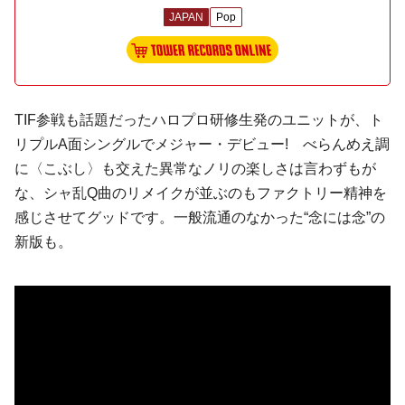
JAPAN
Pop
TIF
参戦も話題だった
ハロプロ研修生
発のユニットが、ト
リプルA面シングルでメジャー・デビュー! べらんめえ調
に〈こぶし〉も交えた異常なノリの楽しさは言わずもが
な、
シャ乱Q
曲のリメイクが並ぶのもファクトリー精神を
感じさせてグッドです。一般流通のなかった“念には念”の
新版も。