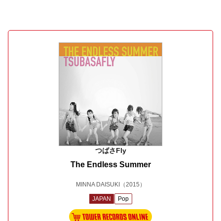
つばさFly
The Endless Summer
MINNA DAISUKI
（2015）
JAPAN
Pop