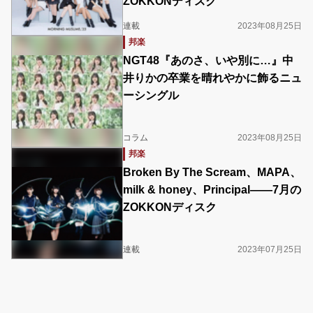
ZOKKONディスク
連載
2023年08月25日
邦楽
NGT48『あのさ、いや別に…』中
井りかの卒業を晴れやかに飾るニュ
ーシングル
コラム
2023年08月25日
邦楽
Broken By The Scream、MAPA、
milk & honey、Principal――7月の
ZOKKONディスク
連載
2023年07月25日