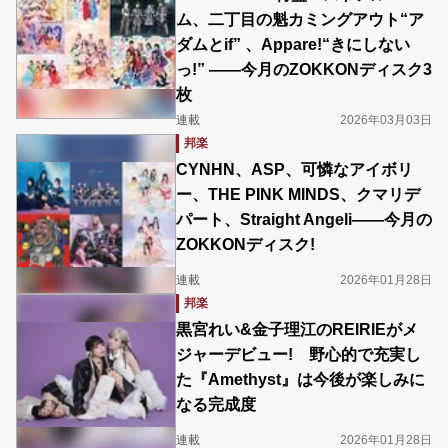
ム、二丁目の魁カミングアウト“ア
ダムとif” 、Appare!“きにしない
っ!” ――今月のZOKKONディスク3
枚
連載
2026年03月03日
邦楽
CYNHN、ASP、可憐なアイボリ
ー、THE PINK MINDS、クマリデ
パート、Straight Angeli――今月の
ZOKKONディスク!
連載
2026年01月28日
邦楽
黒宮れい&金子理江のREIRIEがメ
ジャーデビュー! 野心的で充実し
た『Amethyst』は今後が楽しみに
なる完成度
連載
2026年01月28日