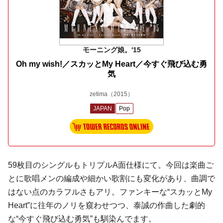
モーニング娘。'15
Oh my wish!／スカッとMy Heart／今すぐ飛び込む勇
気
zetima
（2015）
JAPAN
Pop
59枚目のシングルもトリプルA面仕様にて。今回は楽曲ご
とに歌唱メンの編成や細かい歌割にも変化があり、曲調で
はない点のカラフルさもアリ。ファンキーな“スカッとMy
Heart”に往年のノリを窺わせつつ、
泰誠
の作曲した劇的
な“今すぐ飛び込む勇気”も馴染んでます。