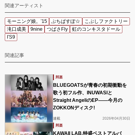
関連アーティスト
モーニング娘。'15
ぷちぱすぽ☆
こぶしファクトリー
滝口成美
9nine
つばさFly
虹のコンキスタドール
I'S9
関連記事
邦楽
BLUEGOATSが青春の初期衝動を
歌う初フル作、INUWASIと
Straight AngeliのEP――今月の
ZOKKONディスク!
連載
2026年04月30日
邦楽
KAWAII LAB.特盛ベストアルバ