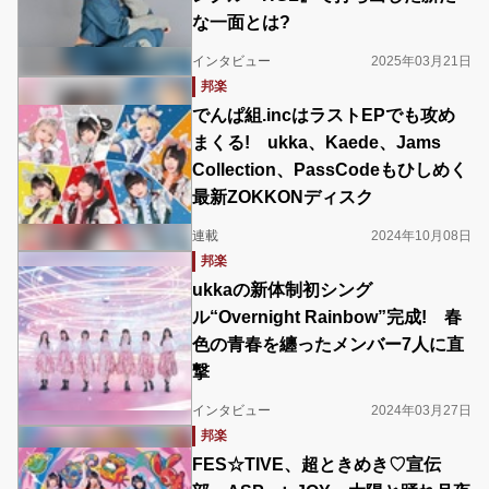
な一面とは?
インタビュー
2025年03月21日
邦楽
でんぱ組.incはラストEPでも攻め
まくる! ukka、Kaede、Jams
Collection、PassCodeもひしめく
最新ZOKKONディスク
連載
2024年10月08日
邦楽
ukkaの新体制初シング
ル“Overnight Rainbow”完成! 春
色の青春を纏ったメンバー7人に直
撃
インタビュー
2024年03月27日
邦楽
FES☆TIVE、超ときめき♡宣伝