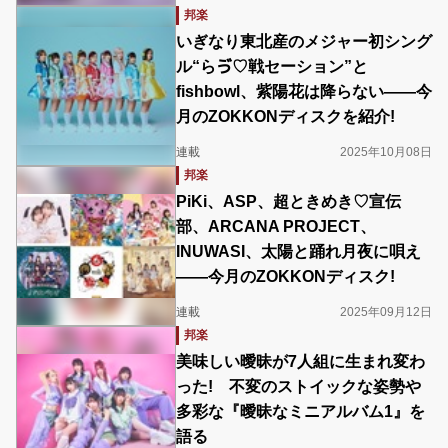
邦楽
いぎなり東北産のメジャー初シング
ル“らゔ♡戦セーション”と
fishbowl、紫陽花は降らない――今
月のZOKKONディスクを紹介!
連載
2025年10月08日
邦楽
PiKi、ASP、超ときめき♡宣伝
部、ARCANA PROJECT、
INUWASI、太陽と踊れ月夜に唄え
――今月のZOKKONディスク!
連載
2025年09月12日
邦楽
美味しい曖昧が7人組に生まれ変わ
った! 不変のストイックな姿勢や
多彩な『曖昧なミニアルバム1』を
語る