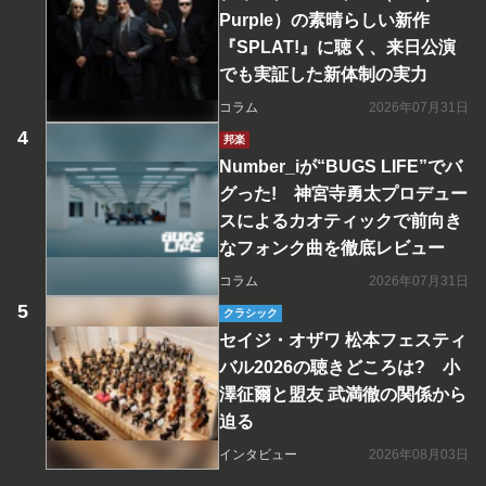
Purple）の素晴らしい新作
『SPLAT!』に聴く、来日公演
でも実証した新体制の実力
コラム
2026年07月31日
邦楽
Number_iが“BUGS LIFE”でバ
グった! 神宮寺勇太プロデュー
スによるカオティックで前向き
なフォンク曲を徹底レビュー
コラム
2026年07月31日
クラシック
セイジ・オザワ 松本フェスティ
バル2026の聴きどころは? 小
澤征爾と盟友 武満徹の関係から
迫る
インタビュー
2026年08月03日