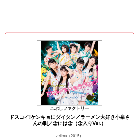
こぶしファクトリー
ドスコイ!ケンキョにダイタン／ラーメン大好き小泉さ
んの唄／念には念（念入りVer.）
zetima
（2015）