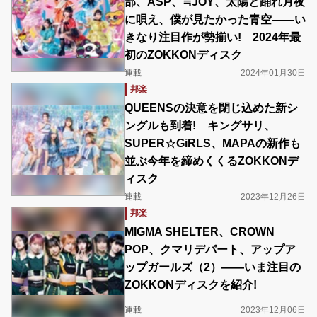
部、ASP、≒JOY、太陽と踊れ月夜
に唄え、僕が見たかった青空――い
きなり注目作が勢揃い! 2024年最
初のZOKKONディスク
連載
2024年01月30日
邦楽
QUEENSの決意を閉じ込めた新シ
ングルも到着! キングサリ、
SUPER☆GiRLS、MAPAの新作も
並ぶ今年を締めくくるZOKKONデ
ィスク
連載
2023年12月26日
邦楽
MIGMA SHELTER、CROWN
POP、クマリデパート、アップア
ップガールズ（2）――いま注目の
ZOKKONディスクを紹介!
連載
2023年12月06日