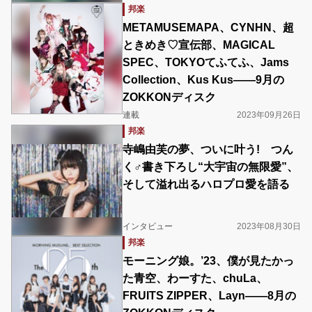
邦楽
METAMUSEMAPA、CYNHN、超
ときめき♡宣伝部、MAGICAL
SPEC、TOKYOてふてふ、Jams
Collection、Kus Kus――9月の
ZOKKONディスク
連載
2023年09月26日
邦楽
寺嶋由芙の夢、ついに叶う! つん
く♂書き下ろし“大宇宙の無限愛”、
そして溢れ出るハロプロ愛を語る
インタビュー
2023年08月30日
邦楽
モーニング娘。’23、僕が見たかっ
た青空、わーすた、chuLa、
FRUITS ZIPPER、Layn――8月の