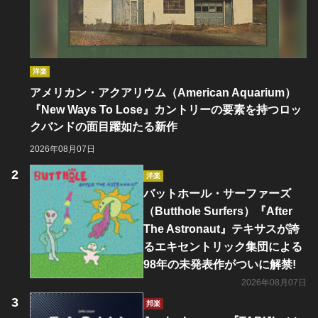
洋楽
アメリカン・アクアリウム（American Aquarium）
『New Ways To Lose』カントリーの要素を持つロッ
クバンドの面目躍如たる新作
2026年08月07日
洋楽
バットホール・サーファーズ
（Butthole Surfers）『After
The Astronaut』テキサスが誇
るエキセントリック集団による
98年の未発表作がついに解禁!
2026年08月07日
邦楽