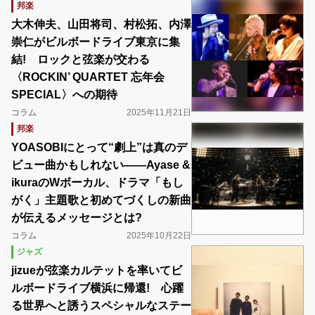
邦楽
大木伸夫、山田将司、村松拓、内澤
崇仁がビルボードライブ東京に集
結! ロックと弦楽が交わる
〈ROCKIN’ QUARTET 忘年会
SPECIAL〉への期待
コラム
2025年11月21日
邦楽
YOASOBIにとって“劇上”は真のデ
ビュー曲かもしれない――Ayase &
ikuraのWボーカル、ドラマ「もし
がく」主題歌と初めてづくしの新曲
が伝えるメッセージとは?
コラム
2025年10月22日
ジャズ
jizueが弦楽カルテットを率いてビ
ルボードライブ横浜に帰還! 心躍
る世界へと誘うスペシャルなステー