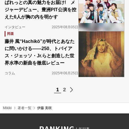
ぱれっとの真の魅力をお届け! メ
ジャーデビュー、豊洲PIT公演を控
えた6人が胸の内を明かす
インタビュー
2025年08月05日
邦楽
藤井 風“Hachikō”が時代とあなた
に問いかける――250、トバイア
ス・ジェッソ・Jr.らと創造した世
界水準の新曲を徹底レビュー
コラム
2025年06月25日
1
2
Mikiki
著者一覧
伊藤 美咲
RANKING
人気記事