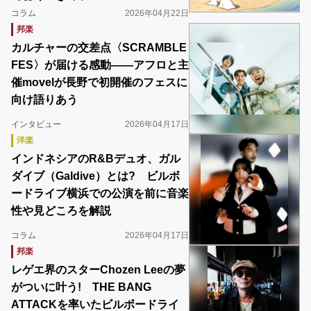
コラム
2026年04月22日
邦楽
カルチャーの交差点〈SCRAMBLE
FES〉が届ける感動――アフロと主
催movelが長野で初開催のフェスに
向け語りあう
インタビュー
2026年04月17日
洋楽
インドネシアのR&Bデュオ、ガル
ダイブ（Galdive）とは? ビルボ
ードライブ横浜での公演を前に音楽
性や見どころを解説
コラム
2026年04月17日
邦楽
レゲエ界のスターChozen Leeの夢
がついに叶う! THE BANG
ATTACKを率いたビルボードライ