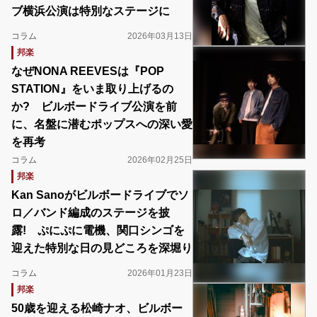
ブ横浜公演は特別なステージに
コラム
2026年03月13日
邦楽
なぜNONA REEVESは『POP
STATION』をいま取り上げるの
か? ビルボードライブ公演を前
に、名盤に潜むポップスへの深い愛
を再考
コラム
2026年02月25日
邦楽
Kan Sanoがビルボードライブでソ
ロ／バンド編成のステージを披
露! ぷにぷに電機、関口シンゴを
迎えた特別な日の見どころを深堀り
コラム
2026年01月23日
邦楽
50歳を迎える松崎ナオ、ビルボー