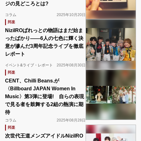
ジの見どころとは?
コラム
2025年10月20日
邦楽
NiziIROぱれっとの物語はまだ始ま
ったばかり――6人の七色に輝く決
意が滲んだ3周年記念ライブを徹底
レポート
イベント&ライブ・レポート
2025年08月30日
邦楽
CENT、Chilli Beans.が
〈Billboard JAPAN Women In
Music〉第3弾に登場! 自らの表現
で見る者を鼓舞する2組の熱演に期
待
コラム
2025年08月28日
邦楽
次世代王道メンズアイドルNiziIRO