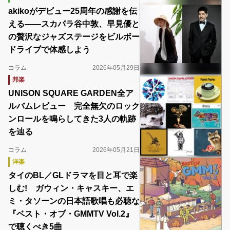
akikoがデビュー25周年の感謝を伝
える――スカパラ谷中敦、早見優と
の贅沢なジャズステージをビルボー
ドライブで体感しよう
コラム
2026年05月29日
邦楽
UNISON SQUARE GARDEN全ア
ルバムレビュー 完全無欠のロック
ンロールを鳴らしてきた3人の軌跡
を辿る
コラム
2026年05月21日
洋楽
タイのBL／GLドラマを目と耳で楽
しむ! ガウィン・キャスキー、エ
ミ・タソーンの日本語歌唱も必聴な
『ベスト・オブ・GMMTV Vol.2』
で聴くべき5曲