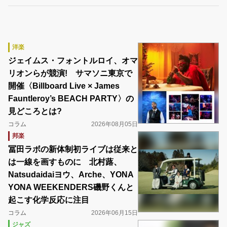
洋楽
ジェイムス・フォントルロイ、オマ
リオンらが競演! サマソニ東京で
開催〈Billboard Live × James
Fauntleroy’s BEACH PARTY〉の
見どころとは?
コラム
2026年08月05日
邦楽
冨田ラボの新体制初ライブは従来と
は一線を画すものに 北村蕗、
Natsudaidaiヨウ、Arche、YONA
YONA WEEKENDERS磯野くんと
起こす化学反応に注目
コラム
2026年06月15日
ジャズ