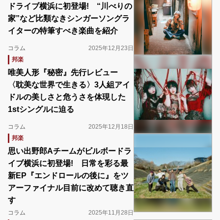
ドライブ横浜に初登場! “川べりの
家”など比類なきシンガーソングラ
イターの特筆すべき楽曲を紹介
コラム
2025年12月23日
邦楽
唯美人形『秘密』先行レビュー
〈耽美な世界で生きる〉3人組アイ
ドルの美しさと危うさを体現した
1stシングルに迫る
コラム
2025年12月18日
邦楽
思い出野郎Aチームがビルボードラ
イブ横浜に初登場! 日常を彩る最
新EP『エンドロールの後に』をツ
アーファイナル目前に改めて聴き直
す
コラム
2025年11月28日