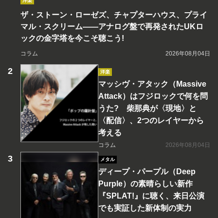
洋楽
ザ・ストーン・ローゼズ、チャプターハウス、プライ
マル・スクリーム――アナログ盤で再発されたUKロ
ックの金字塔を今こそ聴こう!
コラム
2026年08月04日
洋楽
マッシヴ・アタック（Massive
Attack）はフジロックで何を問
うた? 柴那典が〈現地〉と
〈配信〉、2つのレイヤーから
考える
コラム
2026年08月04日
メタル
ディープ・パープル（Deep
Purple）の素晴らしい新作
『SPLAT!』に聴く、来日公演
でも実証した新体制の実力