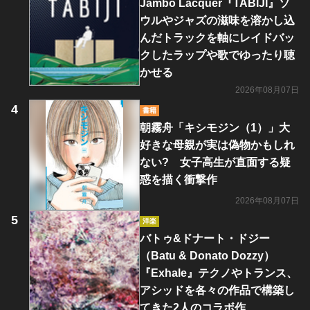
Jambo Lacquer『TABIJI』ソ
ウルやジャズの滋味を溶かし込
んだトラックを軸にレイドバッ
クしたラップや歌でゆったり聴
かせる
2026年08月07日
書籍
朝霧舟「キシモジン（1）」大
好きな母親が実は偽物かもしれ
ない? 女子高生が直面する疑
惑を描く衝撃作
2026年08月07日
洋楽
バトゥ&ドナート・ドジー
（Batu & Donato Dozzy）
『Exhale』テクノやトランス、
アシッドを各々の作品で構築し
てきた2人のコラボ作