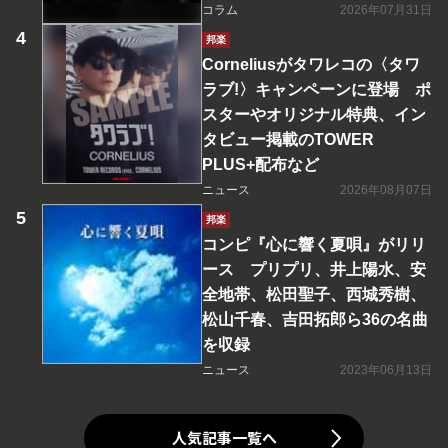
コラム
2026年07月31日
邦楽
Corneliusがタワレコの〈タワ
ラブ!〉キャンペーンに登場 ポ
スターやオリジナル特典、イン
タビュー掲載のTOWER
PLUS+配布など
ニュース
2026年08月07日
邦楽
コンピ『心に響く夏唄』がリリ
ース プリプリ、井上陽水、安
全地帯、松田聖子、西城秀樹、
松山千春、吉田拓郎ら36の名曲
を収録
ニュース
2023年06月13日
人気記事一覧へ