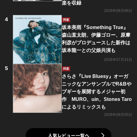
楽を収録
2026年08月06日
邦楽
坂本美雨『Something True』
森山直太朗、伊藤ゴロー、原摩
利彦がプロデュースした新作は
坂本龍一との父娘共演も
2026年07月31日
邦楽
さらさ『Live Bluesy』オーガ
ニックなアンサンブルでR&Bや
ブギーを展開するメジャー初
作 MURO、uin、Stones Taro
によるリミックスも
2026年08月05日
人気レビュー一覧へ