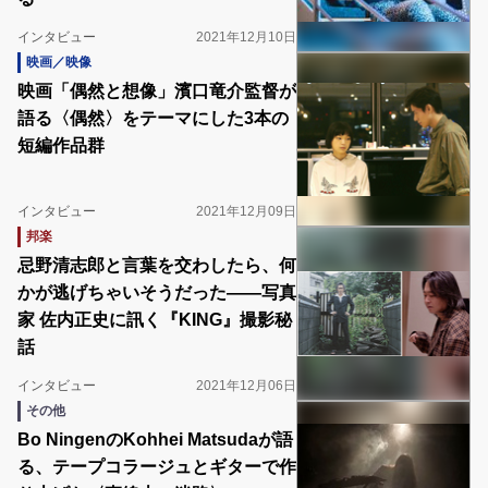
インタビュー
2021年12月10日
映画／映像
映画「偶然と想像」濱口竜介監督が
語る〈偶然〉をテーマにした3本の
短編作品群
インタビュー
2021年12月09日
邦楽
忌野清志郎と言葉を交わしたら、何
かが逃げちゃいそうだった――写真
家 佐内正史に訊く『KING』撮影秘
話
インタビュー
2021年12月06日
その他
Bo NingenのKohhei Matsudaが語
る、テープコラージュとギターで作