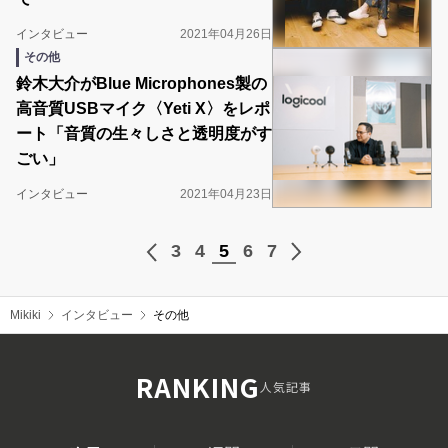
インタビュー
2021年04月26日
その他
鈴木大介がBlue Microphones製の
高音質USBマイク〈Yeti X〉をレポ
ート「音質の生々しさと透明度がす
ごい」
インタビュー
2021年04月23日
3
4
5
6
7
Mikiki
インタビュー
その他
RANKING
人気記事