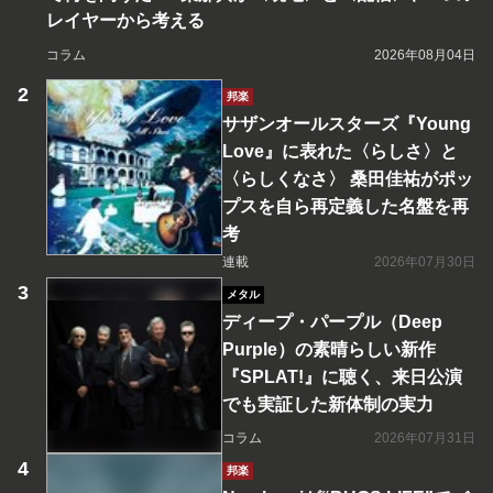
レイヤーから考える
コラム
2026年08月04日
邦楽
サザンオールスターズ『Young
Love』に表れた〈らしさ〉と
〈らしくなさ〉 桑田佳祐がポッ
プスを自ら再定義した名盤を再
考
連載
2026年07月30日
メタル
ディープ・パープル（Deep
Purple）の素晴らしい新作
『SPLAT!』に聴く、来日公演
でも実証した新体制の実力
コラム
2026年07月31日
邦楽