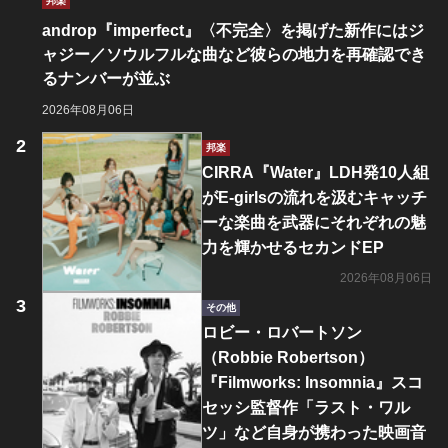
邦楽
androp『imperfect』〈不完全〉を掲げた新作にはジ
ャジー／ソウルフルな曲など彼らの地力を再確認でき
るナンバーが並ぶ
2026年08月06日
邦楽
CIRRA『Water』LDH発10人組
がE-girlsの流れを汲むキャッチ
ーな楽曲を武器にそれぞれの魅
力を輝かせるセカンドEP
2026年08月06日
その他
ロビー・ロバートソン
（Robbie Robertson）
『Filmworks: Insomnia』スコ
セッシ監督作「ラスト・ワル
ツ」など自身が携わった映画音