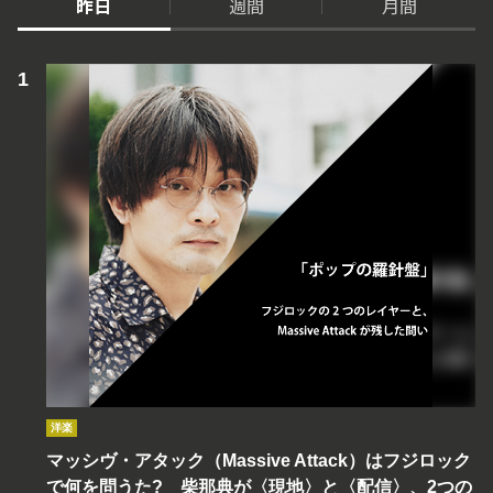
昨日
週間
月間
洋楽
マッシヴ・アタック（Massive Attack）はフジロック
で何を問うた? 柴那典が〈現地〉と〈配信〉、2つの