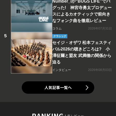
Number_iが“BUGS LIFE”でバ
グった! 神宮寺勇太プロデュー
スによるカオティックで前向き
なフォンク曲を徹底レビュー
コラム
2026年07月31日
クラシック
セイジ・オザワ 松本フェスティ
バル2026の聴きどころは? 小
澤征爾と盟友 武満徹の関係から
迫る
インタビュー
2026年08月03日
人気記事一覧へ
RANKING
人気レビュー