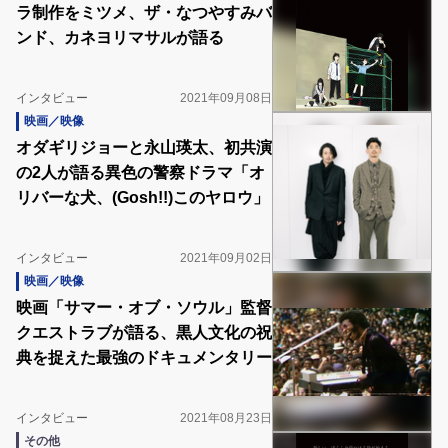
ラ制作をミツメ、ザ・なつやすみバ
ンド、カネヨリマサルが語る
インタビュー
2021年09月08日
映画／映像
オダギリジョーと永山瑛太、初共演
の2人が語る異色の警察ドラマ「オ
リバーな犬、(Gosh!!)このヤロウ」
インタビュー
2021年09月02日
映画／映像
映画「サマー・オブ・ソウル」監督
クエストラブが語る、黒人文化の祝
典を捉えた最強のドキュメンタリー
インタビュー
2021年08月23日
その他