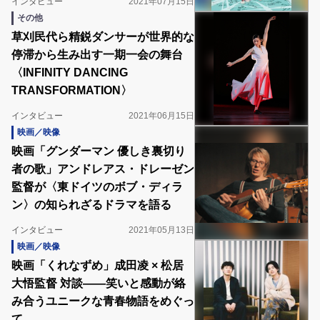
インタビュー
2021年07月15日
その他
草刈民代ら精鋭ダンサーが世界的な
停滞から生み出す一期一会の舞台
〈INFINITY DANCING
TRANSFORMATION〉
インタビュー
2021年06月15日
映画／映像
映画「グンダーマン 優しき裏切り
者の歌」アンドレアス・ドレーゼン
監督が〈東ドイツのボブ・ディラ
ン〉の知られざるドラマを語る
インタビュー
2021年05月13日
映画／映像
映画「くれなずめ」成田凌 × 松居
大悟監督 対談――笑いと感動が絡
み合うユニークな青春物語をめぐっ
て