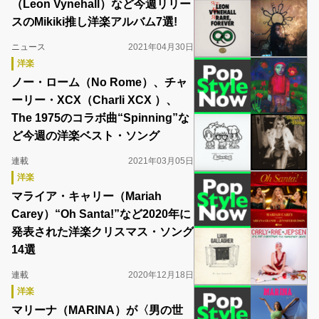
（Leon Vynehall）など今週リリー
スのMikiki推し洋楽アルバム7選!
ニュース
2021年04月30日
洋楽
ノー・ローム（No Rome）、チャ
ーリー・XCX（Charli XCX ）、
The 1975のコラボ曲“Spinning”な
ど今週の洋楽ベスト・ソング
連載
2021年03月05日
洋楽
マライア・キャリー（Mariah
Carey）“Oh Santa!”など2020年に
発表された洋楽クリスマス・ソング
14選
連載
2020年12月18日
洋楽
マリーナ（MARINA）が〈男の世