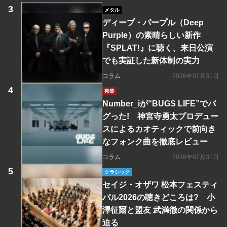
メタル
ディープ・パープル（Deep
Purple）の素晴らしい新作
『SPLAT!』に聴く、来日公演
でも実証した新体制の実力
コラム
2026年07月31日
邦楽
Number_iが“BUGS LIFE”でバ
グった! 神宮寺勇太プロデュー
スによるカオティックで前向き
なフォンク曲を徹底レビュー
コラム
2026年07月31日
クラシック
セイジ・オザワ 松本フェスティ
バル2026の聴きどころは? 小
澤征爾と盟友 武満徹の関係から
迫る