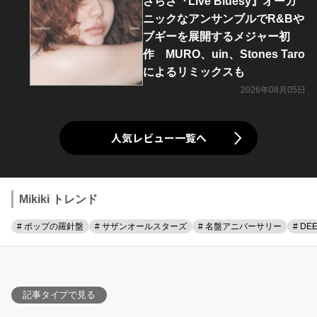
さらさ『Live Bluesy』オーガ
ニックなアンサンブルでR&Bや
ブギーを展開するメジャー初
作 MURO、uin、Stones Taro
によるリミックスも
2026年08月05日
人気レビュー一覧へ
Mikiki トレンド
# ポップの羅針盤
# サザンオールスターズ
# 名盤アニバーサリー
# DE
記事タイプで見る