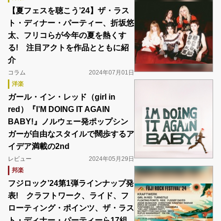
【夏フェスを聴こう’24】ザ・ラス
ト・ディナー・パーティー、折坂悠
太、フリコらが今年の夏を熱くす
る! 注目アクトを作品とともに紹
介
コラム
2024年07月01日
洋楽
ガール・イン・レッド（girl in
red）『I’M DOING IT AGAIN
BABY!』ノルウェー発ポップシン
ガーが自由なスタイルで闊歩するア
イデア満載の2nd
レビュー
2024年05月29日
邦楽
フジロック’24第1弾ラインナップ発
表! クラフトワーク、ライド、フ
ローティング・ポインツ、ザ・ラス
ト・ディナー・パーティーら17組