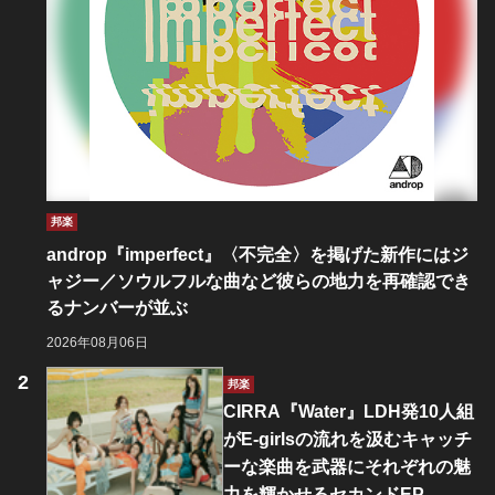
邦楽
androp『imperfect』〈不完全〉を掲げた新作にはジ
ャジー／ソウルフルな曲など彼らの地力を再確認でき
るナンバーが並ぶ
2026年08月06日
邦楽
CIRRA『Water』LDH発10人組
がE-girlsの流れを汲むキャッチ
ーな楽曲を武器にそれぞれの魅
力を輝かせるセカンドEP