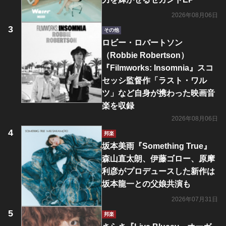
2026年08月06日
その他
ロビー・ロバートソン
（Robbie Robertson）
『Filmworks: Insomnia』スコ
セッシ監督作「ラスト・ワル
ツ」など自身が携わった映画音
楽を収録
2026年08月06日
邦楽
坂本美雨『Something True』
森山直太朗、伊藤ゴロー、原摩
利彦がプロデュースした新作は
坂本龍一との父娘共演も
2026年07月31日
邦楽