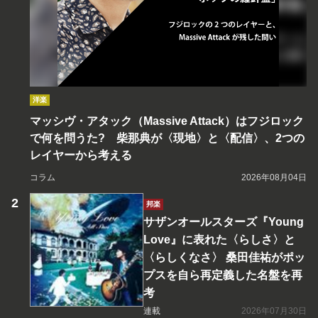
洋楽
マッシヴ・アタック（Massive Attack）はフジロック
で何を問うた? 柴那典が〈現地〉と〈配信〉、2つの
レイヤーから考える
コラム
2026年08月04日
邦楽
サザンオールスターズ『Young
Love』に表れた〈らしさ〉と
〈らしくなさ〉 桑田佳祐がポッ
プスを自ら再定義した名盤を再
考
連載
2026年07月30日