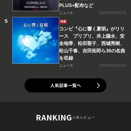
PLUS+配布など
ニュース
2026年08月07日
邦楽
コンピ『心に響く夏唄』がリリ
ース プリプリ、井上陽水、安
全地帯、松田聖子、西城秀樹、
松山千春、吉田拓郎ら36の名曲
を収録
ニュース
2023年06月13日
人気記事一覧へ
RANKING
人気レビュー