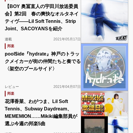
【BOY 奥冨直人の宇田川放送委員
会】第2回 春の爽快なオルタネイ
ティヴ――Lil Soft Tennis、Strip
Joint、SACOYANSを紹介
連載
2021年05月17日
邦楽
pool$ide『hydrate』神戸のトラッ
クメイカーが街の仲間たちと奏でる
〈架空のプールサイド〉
レビュー
2021年04月07日
邦楽
花澤香菜、わがつま、Lil Soft
Tennis、Subway Daydream、
MEMEMION……Mikiki編集部員が
選ぶ今週の邦楽5曲