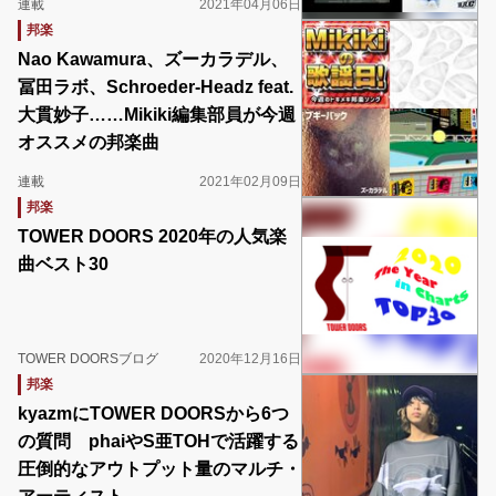
連載
2021年04月06日
邦楽
Nao Kawamura、ズーカラデル、
冨田ラボ、Schroeder-Headz feat.
大貫妙子……Mikiki編集部員が今週
オススメの邦楽曲
連載
2021年02月09日
邦楽
TOWER DOORS 2020年の人気楽
曲ベスト30
TOWER DOORSブログ
2020年12月16日
邦楽
kyazmにTOWER DOORSから6つ
の質問 phaiやS亜TOHで活躍する
圧倒的なアウトプット量のマルチ・