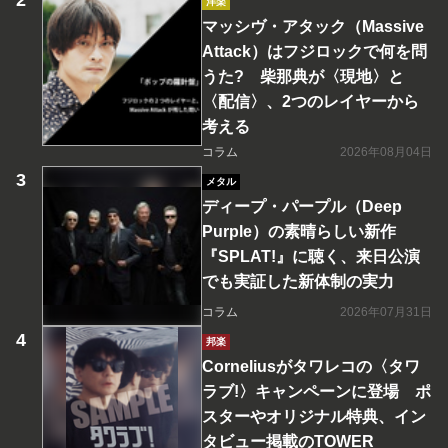
洋楽
マッシヴ・アタック（Massive
Attack）はフジロックで何を問
うた? 柴那典が〈現地〉と
〈配信〉、2つのレイヤーから
考える
コラム
2026年08月04日
メタル
ディープ・パープル（Deep
Purple）の素晴らしい新作
『SPLAT!』に聴く、来日公演
でも実証した新体制の実力
コラム
2026年07月31日
邦楽
Corneliusがタワレコの〈タワ
ラブ!〉キャンペーンに登場 ポ
スターやオリジナル特典、イン
タビュー掲載のTOWER