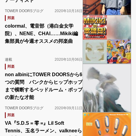
アーティスト
TOWER DOORSブログ
2020年10月16日
邦楽
colormal、電音部（港白金女学
院）、NENE、CHAI……Mikiki編
集部員が今週オススメの邦楽曲
連載
2020年10月06日
邦楽
non albiniにTOWER DOORSから6
つの質問 パンクからヒップホップ
まで横断するベッドルーム・ポップ
の新たな才能
TOWER DOORSブログ
2020年09月11日
邦楽
VA『S.D.S = 零 =』Lil Soft
Tennis、玉名ラーメン、valkneeら