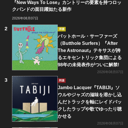
『New Ways To Lose』カントリーの要素を持つロッ
クバンドの面目躍如たる新作
2026年08月07日
洋楽
バットホール・サーファーズ
（Butthole Surfers）『After
The Astronaut』テキサスが誇
るエキセントリック集団による
98年の未発表作がついに解禁!
2026年08月07日
邦楽
Jambo Lacquer『TABIJI』ソ
ウルやジャズの滋味を溶かし込
んだトラックを軸にレイドバッ
クしたラップや歌でゆったり聴
かせる
2026年08月07日