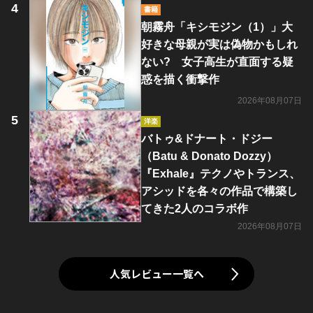
書籍
朝霧舟「キシモジン（1）」大
好きな母親が実は偽物かもしれ
ない? 女子高生が直面する疑
惑を描く衝撃作
2026年08月07日
洋楽
バトゥ&ドナート・ドジー
（Batu & Donato Dozzy）
『Exhale』テクノやトランス、
アシッドを各々の作品で構築し
てきた2人のコラボ作
2026年08月07日
人気レビュー一覧へ