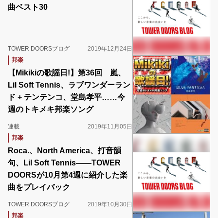
曲ベスト30
TOWER DOORSブログ
2019年12月24日
邦楽
【Mikikiの歌謡日!】第36回 嵐、
Lil Soft Tennis、ラブワンダーラン
ド + テンテンコ、堂島孝平……今
週のトキメキ邦楽ソング
連載
2019年11月05日
邦楽
Roca.、North America、打音韻
句、Lil Soft Tennis――TOWER
DOORSが10月第4週に紹介した楽
曲をプレイバック
TOWER DOORSブログ
2019年10月30日
邦楽