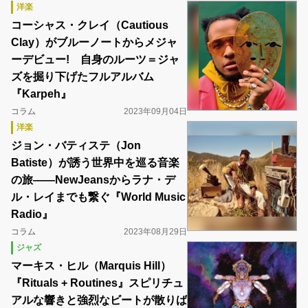
洋楽
コーシャス・クレイ（Cautious
Clay）がブルーノートからメジャ
ーデビュー! 自身のルーツ＝ジャ
ズを掘り下げたフルアルバム
『Karpeh』
コラム
2023年09月04日
洋楽
ジョン・バティステ（Jon
Batiste）が誘う世界中を巡る音楽
の旅――NewJeansからラナ・デ
ル・レイまでも繋ぐ『World Music
Radio』
コラム
2023年08月29日
ジャズ
マーキス・ヒル（Marquis Hill）
『Rituals + Routines』スピリチュ
アルな響きと強烈なビートが散りば