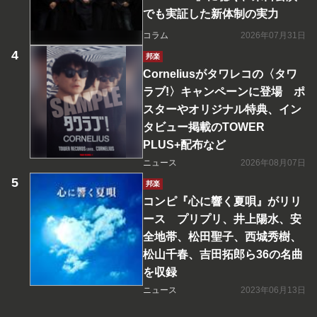
でも実証した新体制の実力
コラム
2026年07月31日
邦楽
Corneliusがタワレコの〈タワ
ラブ!〉キャンペーンに登場 ポ
スターやオリジナル特典、イン
タビュー掲載のTOWER
PLUS+配布など
ニュース
2026年08月07日
邦楽
コンピ『心に響く夏唄』がリリ
ース プリプリ、井上陽水、安
全地帯、松田聖子、西城秀樹、
松山千春、吉田拓郎ら36の名曲
を収録
ニュース
2023年06月13日