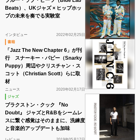
ブルー・ラブ・ビーツ（Blue Lab
Beats）、UKジャズ × ヒップホッ
プの未来を奏でる実験室
インタビュー
2022年02月25日
書籍
「Jazz The New Chapter 6」が刊
行 スナーキー・パピー（Snarky
Puppy）周辺やクリスチャン・ス
コット（Christian Scott）らに取
材
ニュース
2020年02月17日
ジャズ
ブラクストン・クック 『No
Doubt』 ジャズとR&Bをシームレ
スに繋ぐ感覚はそのままに、洗練度
と音楽的アップデートも加味
レビュー
2019年05月17日