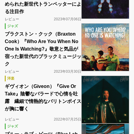
められた新世代トランペッターによ
る注目作
レビュー
2023年07月06日
ジャズ
ブラクストン・クック（Braxton
Cook）『Who Are You When No
One Is Watching?』敬意と気品が
宿った新世代のブラックミュージッ
ク
レビュー
2023年03月30日
洋楽
ギヴィオン（Giveon）『Give Or
Take』陰鬱なバラードで心情を吐
露 繊細で情熱的なバリトンボイス
が胸に響く
レビュー
2022年07月25日
ジャズ