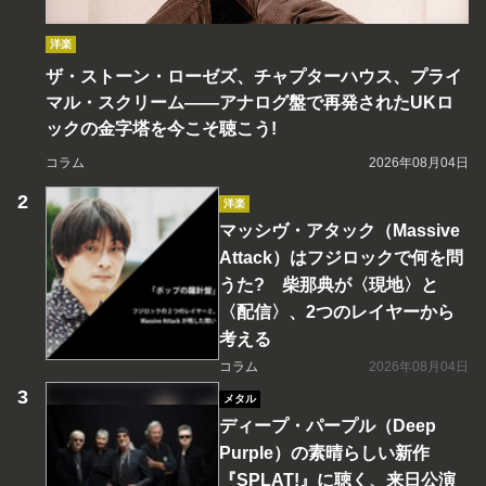
洋楽
ザ・ストーン・ローゼズ、チャプターハウス、プライ
マル・スクリーム――アナログ盤で再発されたUKロ
ックの金字塔を今こそ聴こう!
コラム
2026年08月04日
洋楽
マッシヴ・アタック（Massive
Attack）はフジロックで何を問
うた? 柴那典が〈現地〉と
〈配信〉、2つのレイヤーから
考える
コラム
2026年08月04日
メタル
ディープ・パープル（Deep
Purple）の素晴らしい新作
『SPLAT!』に聴く、来日公演