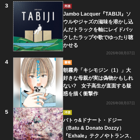
邦楽
Jambo Lacquer『TABIJI』ソ
ウルやジャズの滋味を溶かし込
んだトラックを軸にレイドバッ
クしたラップや歌でゆったり聴
かせる
2026年08月07日
書籍
朝霧舟「キシモジン（1）」大
好きな母親が実は偽物かもしれ
ない? 女子高生が直面する疑
惑を描く衝撃作
2026年08月07日
洋楽
バトゥ&ドナート・ドジー
（Batu & Donato Dozzy）
『Exhale』テクノやトランス、