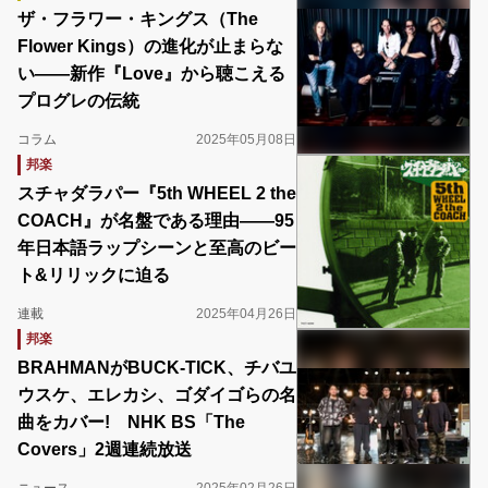
ザ・フラワー・キングス（The
Flower Kings）の進化が止まらな
い――新作『Love』から聴こえる
プログレの伝統
コラム
2025年05月08日
邦楽
スチャダラパー『5th WHEEL 2 the
COACH』が名盤である理由――95
年日本語ラップシーンと至高のビー
ト&リリックに迫る
連載
2025年04月26日
邦楽
BRAHMANがBUCK-TICK、チバユ
ウスケ、エレカシ、ゴダイゴらの名
曲をカバー! NHK BS「The
Covers」2週連続放送