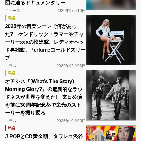
団に迫るドキュメンタリー
ニュース
2026年07月10日
洋楽
2025年の音楽シーンで何があっ
た? ケンドリック・ラマーやチャ
ーリーxcxの快進撃、レディオヘッ
ド再始動、Perfumeコールドスリー
プ……
コラム
2026年02月03日
洋楽
オアシス『(What’s The Story)
Morning Glory?』の驚異的なラウ
ドネスが世界を変えた! 来日公演
を前に30周年記念盤で栄光のスト
ーリーを振り返る
コラム
2025年10月03日
邦楽
J-POPとCD黄金期、タワレコ渋谷