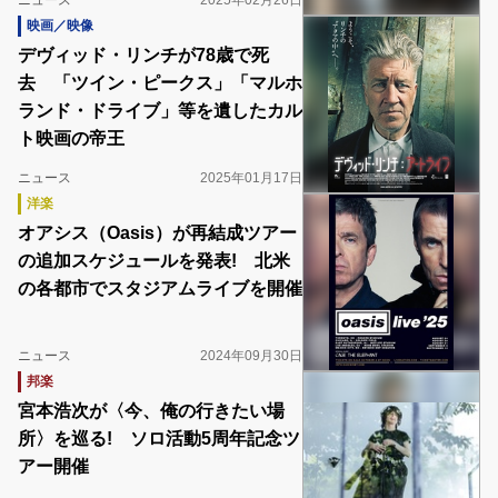
ニュース
2025年02月26日
映画／映像
デヴィッド・リンチが78歳で死
去 「ツイン・ピークス」「マルホ
ランド・ドライブ」等を遺したカル
ト映画の帝王
ニュース
2025年01月17日
洋楽
オアシス（Oasis）が再結成ツアー
の追加スケジュールを発表! 北米
の各都市でスタジアムライブを開催
ニュース
2024年09月30日
邦楽
宮本浩次が〈今、俺の行きたい場
所〉を巡る! ソロ活動5周年記念ツ
アー開催