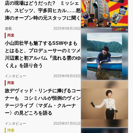
店の現場はどうだった? ミッシェ
ル、スピッツ、宇多田ヒカル……怒
涛のオープン時の元スタッフに聞く
連載
2025年09月19日
邦楽
小山田壮平も魅了するSSWやまも
とはると、プロデューサーのミツメ
川辺素と初アルバム『流れる雲のゆ
くえ』を語り合う
インタビュー
2025年09月03日
邦楽
故デヴィッド・リンチに捧げるコー
ナーも コシミハルが恒例のヴィン
テージライブ〈マダム・クルーナ
ー〉の見どころを語る
インタビュー
2025年07月01日
洋楽