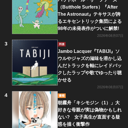
（Butthole Surfers）『After
The Astronaut』テキサスが誇
るエキセントリック集団による
98年の未発表作がついに解禁!
2026年08月07日
邦楽
Jambo Lacquer『TABIJI』ソ
ウルやジャズの滋味を溶かし込
んだトラックを軸にレイドバッ
クしたラップや歌でゆったり聴
かせる
2026年08月07日
書籍
朝霧舟「キシモジン（1）」大
好きな母親が実は偽物かもしれ
ない? 女子高生が直面する疑
惑を描く衝撃作