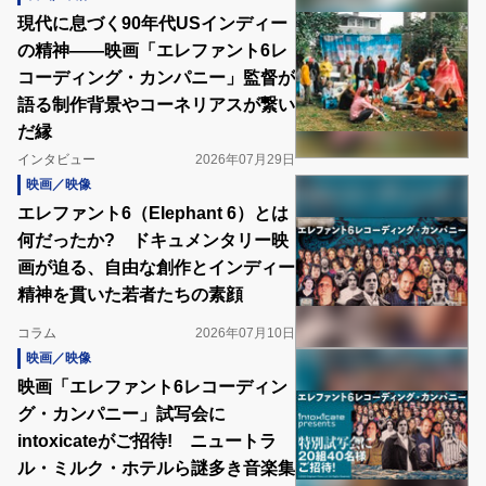
現代に息づく90年代USインディー
の精神――映画「エレファント6レ
コーディング・カンパニー」監督が
語る制作背景やコーネリアスが繋い
だ縁
インタビュー
2026年07月29日
映画／映像
エレファント6（Elephant 6）とは
何だったか? ドキュメンタリー映
画が迫る、自由な創作とインディー
精神を貫いた若者たちの素顔
コラム
2026年07月10日
映画／映像
映画「エレファント6レコーディン
グ・カンパニー」試写会に
intoxicateがご招待! ニュートラ
ル・ミルク・ホテルら謎多き音楽集