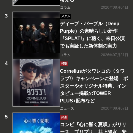
コラム
2026年08月04日
メタル
ディープ・パープル（Deep
Purple）の素晴らしい新作
『SPLAT!』に聴く、来日公演
でも実証した新体制の実力
コラム
2026年07月31日
邦楽
Corneliusがタワレコの〈タワ
ラブ!〉キャンペーンに登場 ポ
スターやオリジナル特典、イン
タビュー掲載のTOWER
PLUS+配布など
ニュース
2026年08月07日
邦楽
コンピ『心に響く夏唄』がリリ
ース プリプリ、井上陽水、安