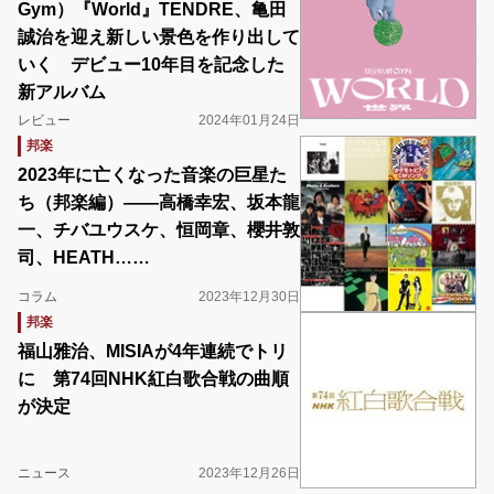
Gym）『World』TENDRE、亀田
誠治を迎え新しい景色を作り出して
いく デビュー10年目を記念した
新アルバム
レビュー
2024年01月24日
邦楽
2023年に亡くなった音楽の巨星た
ち（邦楽編）――高橋幸宏、坂本龍
一、チバユウスケ、恒岡章、櫻井敦
司、HEATH……
コラム
2023年12月30日
邦楽
福山雅治、MISIAが4年連続でトリ
に 第74回NHK紅白歌合戦の曲順
が決定
ニュース
2023年12月26日