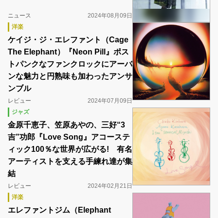
ニュース
2024年08月09日
洋楽
ケイジ・ジ・エレファント（Cage
The Elephant）『Neon Pill』ポス
トパンクなファンクロックにアーバ
ンな魅力と円熟味も加わったアンサ
ンブル
レビュー
2024年07月09日
ジャズ
金原千恵子、笠原あやの、三好“3
吉”功郎『Love Song』アコーステ
ィック100％な世界が広がる! 有名
アーティストを支える手練れ達が集
結
レビュー
2024年02月21日
洋楽
エレファントジム（Elephant