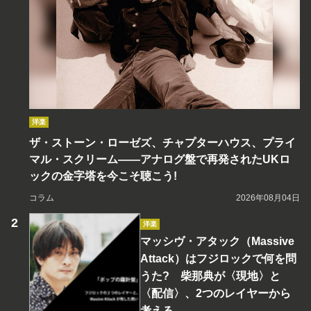
洋楽
ザ・ストーン・ローゼズ、チャプターハウス、プライ
マル・スクリーム――アナログ盤で再発されたUKロ
ックの金字塔を今こそ聴こう!
コラム
2026年08月04日
洋楽
マッシヴ・アタック（Massive
Attack）はフジロックで何を問
うた? 柴那典が〈現地〉と
〈配信〉、2つのレイヤーから
考える