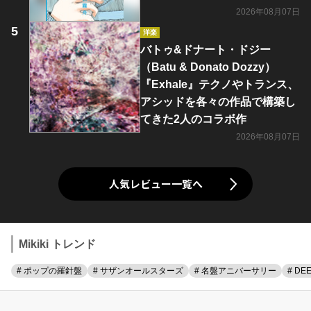
2026年08月07日
洋楽
バトゥ&ドナート・ドジー
（Batu & Donato Dozzy）
『Exhale』テクノやトランス、
アシッドを各々の作品で構築し
てきた2人のコラボ作
2026年08月07日
人気レビュー一覧へ
Mikiki トレンド
# ポップの羅針盤
# サザンオールスターズ
# 名盤アニバーサリー
# DE