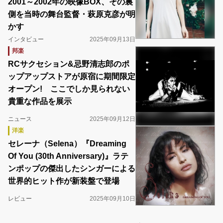
2001～2002年の映像BOX、その裏
側を当時の舞台監督・萩原克彦が明
かす
インタビュー
2025年09月13日
邦楽
RCサクセション&忌野清志郎のポ
ップアップストアが原宿に期間限定
オープン! ここでしか見られない
貴重な作品を展示
ニュース
2025年09月12日
洋楽
セレーナ（Selena）『Dreaming
Of You (30th Anniversary)』ラテ
ンポップの傑出したシンガーによる
世界的ヒット作が新装盤で登場
レビュー
2025年09月10日