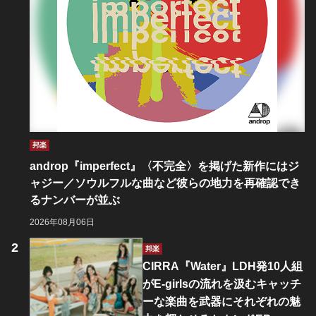
邦楽
androp『imperfect』〈不完全〉を掲げた新作にはジ
ャジー／ソウルフルな曲など彼らの地力を再確認でき
るナンバーが並ぶ
2026年08月06日
邦楽
CIRRA『Water』LDH発10人組
がE-girlsの流れを汲むキャッチ
ーな楽曲を武器にそれぞれの魅