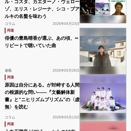
ル・コスタ、カエターノ・ヴェロー
ゾ、エリス・レジーナ、シコ・ブア
ルキの名盤を味わう
コラム
2026年04月23日
邦楽
俳優の豊島晴香が選ぶ、あの頃、∞
リピートで聴いていた曲
連載
2026年03月26日
邦楽
原因は自分にある。が対峙する人間
の根源的な問い――『文藝解体新
書』と“ニヒリズムプリズム”の〈虚
無〉を読む
コラム
2026年03月13日
邦楽