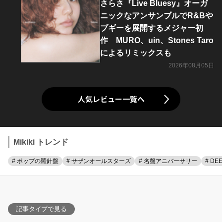
さらさ『Live Bluesy』オーガ
ニックなアンサンブルでR&Bや
ブギーを展開するメジャー初
作 MURO、uin、Stones Taro
によるリミックスも
2026年08月05日
人気レビュー一覧へ
Mikiki トレンド
# ポップの羅針盤
# サザンオールスターズ
# 名盤アニバーサリー
# DE
記事タイプで見る