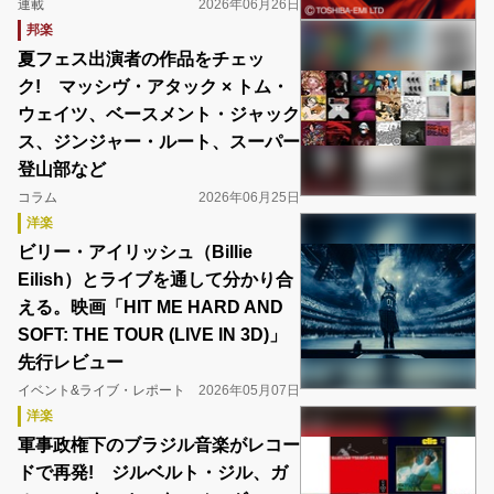
連載
2026年06月26日
邦楽
夏フェス出演者の作品をチェッ
ク! マッシヴ・アタック × トム・
ウェイツ、ベースメント・ジャック
ス、ジンジャー・ルート、スーパー
登山部など
コラム
2026年06月25日
洋楽
ビリー・アイリッシュ（Billie
Eilish）とライブを通して分かり合
える。映画「HIT ME HARD AND
SOFT: THE TOUR (LIVE IN 3D)」
先行レビュー
イベント&ライブ・レポート
2026年05月07日
洋楽
軍事政権下のブラジル音楽がレコー
ドで再発! ジルベルト・ジル、ガ