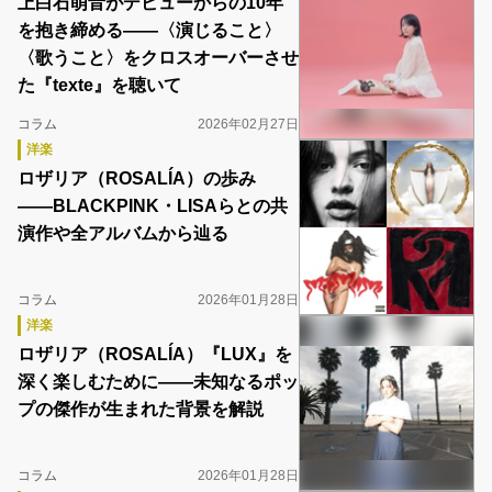
上白石萌音がデビューからの10年
を抱き締める――〈演じること〉
〈歌うこと〉をクロスオーバーさせ
た『texte』を聴いて
コラム
2026年02月27日
洋楽
ロザリア（ROSALÍA）の歩み
――BLACKPINK・LISAらとの共
演作や全アルバムから辿る
コラム
2026年01月28日
洋楽
ロザリア（ROSALÍA）『LUX』を
深く楽しむために――未知なるポッ
プの傑作が生まれた背景を解説
コラム
2026年01月28日