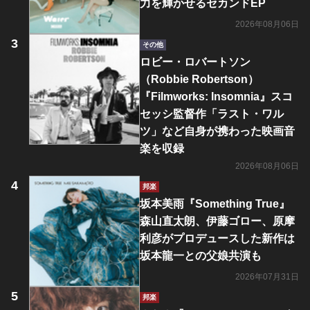
力を輝かせるセカンドEP
2026年08月06日
その他
ロビー・ロバートソン
（Robbie Robertson）
『Filmworks: Insomnia』スコ
セッシ監督作「ラスト・ワル
ツ」など自身が携わった映画音
楽を収録
2026年08月06日
邦楽
坂本美雨『Something True』
森山直太朗、伊藤ゴロー、原摩
利彦がプロデュースした新作は
坂本龍一との父娘共演も
2026年07月31日
邦楽