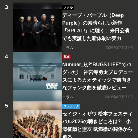
メタル
ディープ・パープル（Deep
Purple）の素晴らしい新作
『SPLAT!』に聴く、来日公演
でも実証した新体制の実力
コラム
2026年07月31日
邦楽
Number_iが“BUGS LIFE”でバ
グった! 神宮寺勇太プロデュー
スによるカオティックで前向き
なフォンク曲を徹底レビュー
コラム
2026年07月31日
クラシック
セイジ・オザワ 松本フェスティ
バル2026の聴きどころは? 小
澤征爾と盟友 武満徹の関係から
迫る