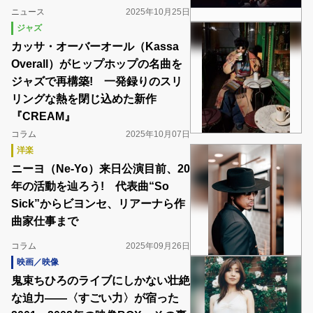
ニュース
2025年10月25日
ジャズ
カッサ・オーバーオール（Kassa
Overall）がヒップホップの名曲を
ジャズで再構築! 一発録りのスリ
リングな熱を閉じ込めた新作
『CREAM』
コラム
2025年10月07日
洋楽
ニーヨ（Ne-Yo）来日公演目前、20
年の活動を辿ろう! 代表曲“So
Sick”からビヨンセ、リアーナら作
曲家仕事まで
コラム
2025年09月26日
映画／映像
鬼束ちひろのライブにしかない壮絶
な迫力――〈すごい力〉が宿った