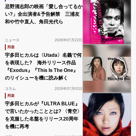
忌野清志郎の映画「愛し合ってるか
い?」全出演者&予告解禁 三浦友
和や竹中直人、角田光代ら
ニュース
2026年07月22日
邦楽
宇多田ヒカルは〈Utada〉名義で何
を表現した? 海外リリース作品
『Exodus』『This Is The One』
のリイシューを機に読み解く
コラム
2026年07月02日
邦楽
宇多田ヒカルが『ULTRA BLUE』
で言いたかったこととは? 〈青空〉
を克服した名盤をリリース20周年
を機に再考