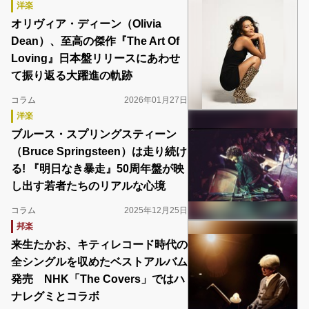
洋楽
オリヴィア・ディーン（Olivia
Dean）、至高の傑作『The Art Of
Loving』日本盤リリースにあわせ
て振り返る大躍進の軌跡
コラム
2026年01月27日
洋楽
ブルース・スプリングスティーン
（Bruce Springsteen）は走り続け
る! 『明日なき暴走』50周年盤が映
し出す若者たちのリアルな心境
コラム
2025年12月25日
邦楽
来生たかお、キティレコード時代の
全シングルを収めたベストアルバム
発売 NHK「The Covers」ではハ
ナレグミとコラボ