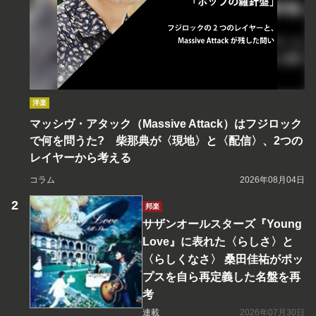
洋楽
マッシヴ・アタック（Massive Attack）はフジロック
で何を問うた? 柴那典が〈現地〉と〈配信〉、2つの
レイヤーから考える
コラム
2026年08月04日
邦楽
サザンオールスターズ『Young
Love』に表れた〈らしさ〉と
〈らしくなさ〉 桑田佳祐がポッ
プスを自ら再定義した名盤を再
考
連載
2026年07月30日