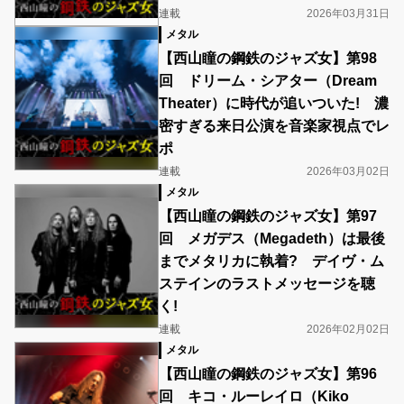
連載
2026年03月31日
メタル
【西山瞳の鋼鉄のジャズ女】第98
回 ドリーム・シアター（Dream
Theater）に時代が追いついた! 濃
密すぎる来日公演を音楽家視点でレ
ポ
連載
2026年03月02日
メタル
【西山瞳の鋼鉄のジャズ女】第97
回 メガデス（Megadeth）は最後
までメタリカに執着? デイヴ・ム
ステインのラストメッセージを聴
く!
連載
2026年02月02日
メタル
【西山瞳の鋼鉄のジャズ女】第96
回 キコ・ルーレイロ（Kiko