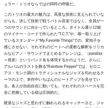
ュラー・トリオならではの阿吽の呼吸だ。
このトリオの最大の魅力は、高度な技術に支えられていな
がらも、決して技術で戦うバトル音楽ではなく、全員が一
つのサウンドに向かっているところ。タイトル通り12個
のマイナー・コードで作られた“T.C.T.”や、唯一取り上げ
ているスタンダード“My Favorite Things”での、変拍子を
感じさせない、それぞれのビートへの柔軟な解釈をリリカ
ルなピアノ・サウンドでまとめるアレンジは、〈parallax
＝視差〉というバンド名を体現するかのようだ。さらに、
アルバムのラストを飾る“Rainbow Pepper”では、
セロニ
アス・モンク
調のトラディショナルなジャズを匂わせるテ
ーマの上で、本作中いちばんのヒートアップを見せてい
る。各人が自由自在に動いても、それぞれのスペースを完
全に把握している様は圧倒的だ。
硬派なジャズと思わずに触れられるキャッチーさと、ジャ