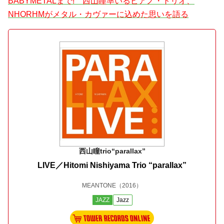
BABYMETALまで! 西山瞳率いるピアノ・トリオ、
NHORHMがメタル・カヴァーに込めた思いを語る
西山瞳trio“parallax”
LIVE／Hitomi Nishiyama Trio “parallax”
MEANTONE
（2016）
JAZZ
Jazz