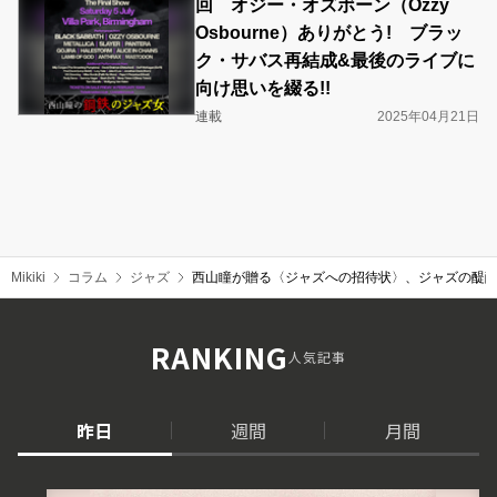
回 オジー・オズボーン（Ozzy
Osbourne）ありがとう! ブラッ
ク・サバス再結成&最後のライブに
向け思いを綴る!!
連載
2025年04月21日
Mikiki
コラム
ジャズ
西山瞳が贈る〈ジャズへの招待状〉、ジャズの醍醐味と
RANKING
人気記事
昨日
週間
月間