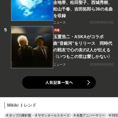
全地帯、松田聖子、西城秀樹、
松山千春、吉田拓郎ら36の名曲
を収録
ニュース
2023年06月13日
邦楽
玉置浩二・ASKAがコラボ
曲“音銀河”をリリース 同時代
の戦友で心の友の2人が伝える
〈いつもこの世は愛しかない〉
ニュース
2026年08月08日
人気記事一覧へ
Mikiki トレンド
# ポップの羅針盤
# サザンオールスターズ
# 名盤アニバーサリー
# DE