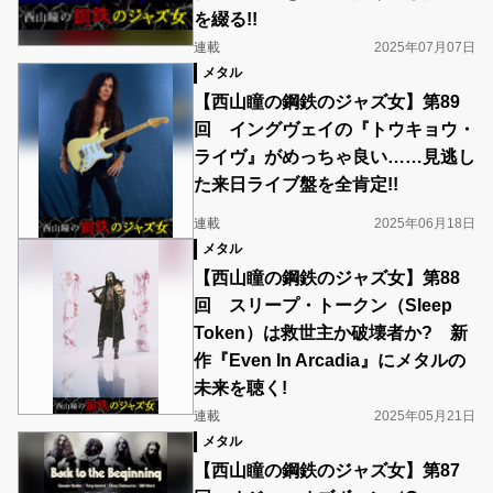
を綴る!!
連載
2025年07月07日
メタル
【西山瞳の鋼鉄のジャズ女】第89
回 イングヴェイの『トウキョウ・
ライヴ』がめっちゃ良い……見逃し
た来日ライブ盤を全肯定!!
連載
2025年06月18日
メタル
【西山瞳の鋼鉄のジャズ女】第88
回 スリープ・トークン（Sleep
Token）は救世主か破壊者か? 新
作『Even In Arcadia』にメタルの
未来を聴く!
連載
2025年05月21日
メタル
【西山瞳の鋼鉄のジャズ女】第87