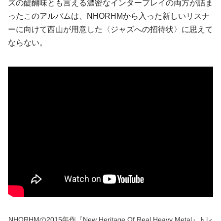
ズの醍醐味とも言える濃密なインタープレイの両方が詰ま
ったこのアルバムは、NHORHMから入った新しいリスナ
ーに向けて西山が用意した〈ジャズへの招待状〉に思えて
ならない。
NHORHMの2015年作『New Heritage Of Real Heavy Metal』トレ