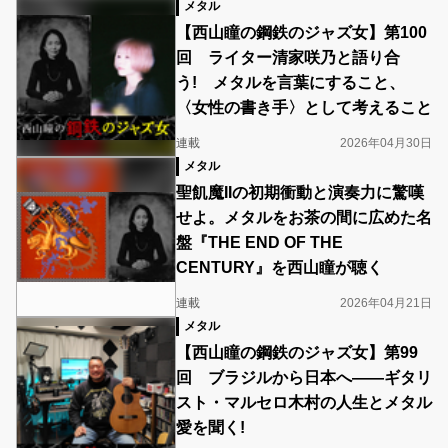
メタル
【西山瞳の鋼鉄のジャズ女】第100
回 ライター清家咲乃と語り合
う! メタルを言葉にすること、
〈女性の書き手〉として考えること
連載
2026年04月30日
メタル
聖飢魔IIの初期衝動と演奏力に驚嘆
せよ。メタルをお茶の間に広めた名
盤『THE END OF THE
CENTURY』を西山瞳が聴く
連載
2026年04月21日
メタル
【西山瞳の鋼鉄のジャズ女】第99
回 ブラジルから日本へ――ギタリ
スト・マルセロ木村の人生とメタル
愛を聞く!