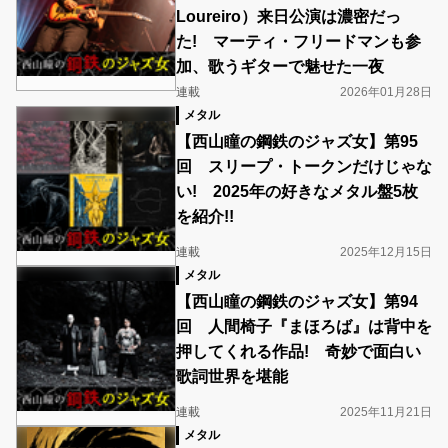
Loureiro）来日公演は濃密だっ
た! マーティ・フリードマンも参
加、歌うギターで魅せた一夜
連載
2026年01月28日
メタル
【西山瞳の鋼鉄のジャズ女】第95
回 スリープ・トークンだけじゃな
い! 2025年の好きなメタル盤5枚
を紹介!!
連載
2025年12月15日
メタル
【西山瞳の鋼鉄のジャズ女】第94
回 人間椅子『まほろば』は背中を
押してくれる作品! 奇妙で面白い
歌詞世界を堪能
連載
2025年11月21日
メタル