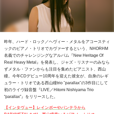
昨年、ハード・ロック／ヘヴィー・メタルをアコースティ
ックのピアノ・トリオでカヴァーするという、
NHORHM
名義でのチャレンジングなアルバム『New Heritage Of
Real Heavy Metal』を発表し、ジャズ・リスナーのみなら
ずメタル・ファンからも注目を集めたピアニスト、
西山
瞳
。今年CDデビュー10周年を迎えた彼女が、自身のレギ
ュラー・トリオである
西山瞳trio "parallax"
の3作目にして
初のライヴ録音盤『LIVE／Hitomi Nishiyama Trio
“parallax”』をリリースした。
【インタヴュー】レインボーやパンテラから