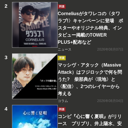
邦楽
Corneliusがタワレコの〈タワ
ラブ!〉キャンペーンに登場 ポ
スターやオリジナル特典、イン
タビュー掲載のTOWER
PLUS+配布など
ニュース
2026年08月07日
洋楽
マッシヴ・アタック（Massive
Attack）はフジロックで何を問
うた? 柴那典が〈現地〉と
〈配信〉、2つのレイヤーから
考える
コラム
2026年08月04日
邦楽
コンピ『心に響く夏唄』がリリ
ース プリプリ、井上陽水、安