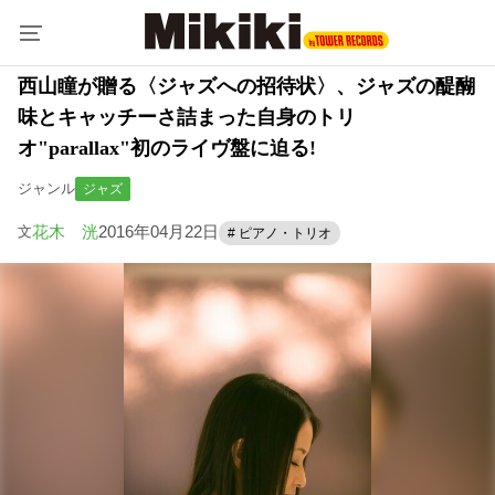
西山瞳が贈る〈ジャズへの招待状〉、ジャズの醍醐
味とキャッチーさ詰まった自身のトリ
オ"parallax"初のライヴ盤に迫る!
ジャンル
ジャズ
花木 洸
2016年04月22日
文
# ピアノ・トリオ