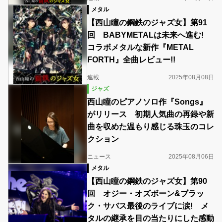
メタル
【西山瞳の鋼鉄のジャズ女】第91
回 BABYMETALは未来へ進む!
コラボメタルな新作『METAL
FORTH』全曲レビュー!!
連載
2025年08月08日
ジャズ
西山瞳のピアノソロ作『Songs』
がリリース 初期人気曲の再録や新
曲を収めた温もり感じる珠玉のコレ
クション
ニュース
2025年08月06日
メタル
【西山瞳の鋼鉄のジャズ女】第90
回 オジー・オズボーン&ブラッ
ク・サバス最後のライブに涙! メ
タルの継承を目の当たりにした感動