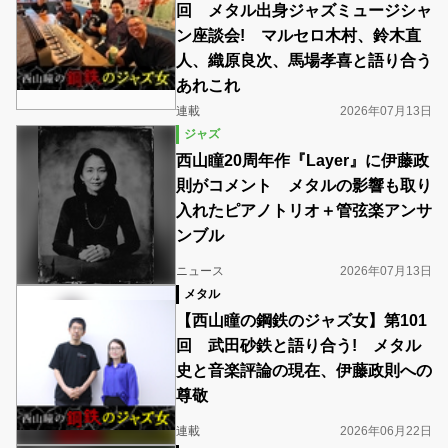
回 メタル出身ジャズミュージシャ
ン座談会! マルセロ木村、鈴木直
人、織原良次、馬場孝喜と語り合う
あれこれ
連載
2026年07月13日
ジャズ
西山瞳20周年作『Layer』に伊藤政
則がコメント メタルの影響も取り
入れたピアノトリオ＋管弦楽アンサ
ンブル
ニュース
2026年07月13日
メタル
【西山瞳の鋼鉄のジャズ女】第101
回 武田砂鉄と語り合う! メタル
史と音楽評論の現在、伊藤政則への
尊敬
連載
2026年06月22日