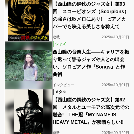
【西山瞳の鋼鉄のジャズ女】第93
回 スコーピオンズ（Scorpions）
の強さは歌メロにあり! ピアノカ
バーでも映える美しさを称えて
連載
2025年10月20日
ジャズ
西山瞳の音楽人生――キャリアを振
り返って語るジャズや人との出会
い、ソロピアノ作『Songs』と作
曲術
インタビュー
2025年10月01日
メタル
【西山瞳の鋼鉄のジャズ女】第92
回 メタルとユーモアの高次元での
融合! THE冠『MY NAME IS
HEAVY METAL』が素晴らしい!!
連載
2025年09月29日