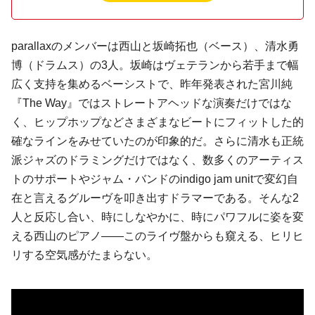
parallaxのメンバーは西山と
坂崎拓也
（ベース）、
清水勇
博
（ドラムス）の3人。坂崎はヴェテランから若手まで幅
広く支持を集めるベーシストで、昨年発表された
宮川純
『The Way』ではストレートアヘッドな演奏だけではな
く、ヒップホップなどさまざまなビートにフィットした的
確なラインをみせていたのが印象的だ。さらに清水も正統
派ジャズのドラミングだけではなく、数多くのアーティス
トのサポートやジャム・バンドの
indigo jam unit
で変幻自
在と言えるグルーヴを叩き出すドラマーである。そんな2
人と反応し合い、時にしなやかに、時にパワフルに姿を変
える西山のピアノ――このライヴ盤からも窺える、ヒリヒ
リする空気感がたまらない。