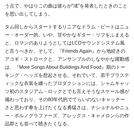
う点で、やはりこの曲は彼らが“渚”を発表したときのこと
を思い出してしまう。
タム回しからスタートするリニアなドラム・ビートはニュ
ー・オーダー的。いや、甘やかなギター・リフをふまえる
と、ロマンのありようとしてはLCDサウンドシステム風
と言うべきか。そして、『Friends Again』から地続きの
アコギ・ストロークと、アンサンブルのしなやかな躍動感
は、『More Songs About Buildings And Food』期のトー
キング・ヘッズを想起させる。それでいて、若干プラステ
ィックな衣装を纏ったプロダクションには、シャムキャッ
ツ初のスタジアム・ロックとでも言えそうなスケール感が
備わっており、その80年代的でてらいのないキャッチー
さと思わず拳を上げたくなる勇猛さは、ナショナルやニュ
ー・ポルノグラファーズ、アレックス・キャメロンらの作
品群とも並べて聴きたくなる。