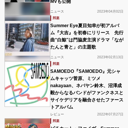
MVも公開
ニュース
2023年04月02日
邦楽
Summer Eye夏目知幸が初アルバ
ム『大吉』を初春にリリース 先行
曲“白鯨”は門脇麦主演ドラマ「なが
たんと青と」の主題歌
ニュース
2023年02月13日
邦楽
SAMOEDO『SAMOEDO』元シャ
ムキャッツ菅原、ミツメ
nakayaan、ネバヤン鈴木、沼澤成
毅からなるバンドがファンクネスと
サイケデリアを融合させたファース
トアルバム
レビュー
2022年07月27日
邦楽