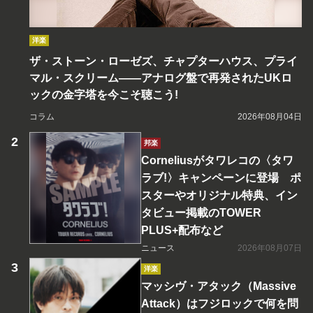
洋楽
ザ・ストーン・ローゼズ、チャプターハウス、プライ
マル・スクリーム――アナログ盤で再発されたUKロ
ックの金字塔を今こそ聴こう!
コラム
2026年08月04日
邦楽
Corneliusがタワレコの〈タワ
ラブ!〉キャンペーンに登場 ポ
スターやオリジナル特典、イン
タビュー掲載のTOWER
PLUS+配布など
ニュース
2026年08月07日
洋楽
マッシヴ・アタック（Massive
Attack）はフジロックで何を問