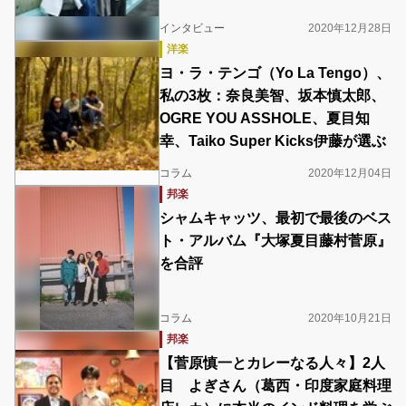
インタビュー
2020年12月28日
洋楽
ヨ・ラ・テンゴ（Yo La Tengo）、
私の3枚：奈良美智、坂本慎太郎、
OGRE YOU ASSHOLE、夏目知
幸、Taiko Super Kicks伊藤が選ぶ
コラム
2020年12月04日
邦楽
シャムキャッツ、最初で最後のベス
ト・アルバム『大塚夏目藤村菅原』
を合評
コラム
2020年10月21日
邦楽
【菅原慎一とカレーなる人々】2人
目 よぎさん（葛西・印度家庭料理