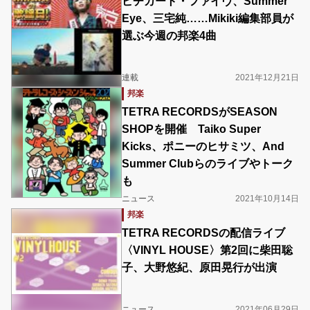
ピチカート・ファイヴ、Summer
Eye、三宅純……Mikiki編集部員が
選ぶ今週の邦楽4曲
連載
2021年12月21日
邦楽
TETRA RECORDSがSEASON
SHOPを開催 Taiko Super
Kicks、ポニーのヒサミツ、And
Summer Clubらのライブやトーク
も
ニュース
2021年10月14日
邦楽
TETRA RECORDSの配信ライブ
〈VINYL HOUSE〉第2回に柴田聡
子、大野悠紀、原田晃行が出演
ニュース
2021年06月29日