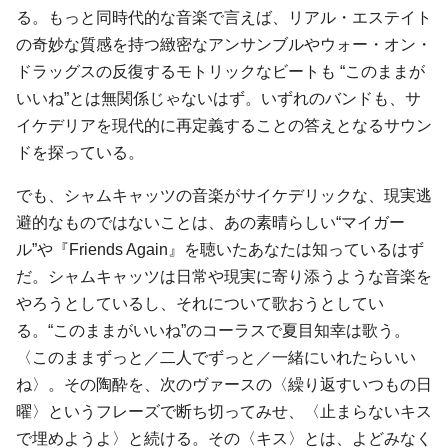
る。もっと同時代的な音楽で言えば、リアル・エステイト
の奇妙な質感を持つ緻密なアンサンブルやウォー・オン・
ドラッグスの反復するモトリックなビートも “このままが
いいね”とは無関係じゃないはず。いずれのバンドも、サ
イケデリアを現代的に再定義することの答えとなるサウン
ドを探っている。
でも、シャムキャッツの音楽がサイケデリックな、現実逃
避的なものではないことは、あの素晴らしい“マイガー
ル”や『Friends Again』を聴いたあなたは知っているはず
だ。シャムキャッツは日常や現実に寄り添うような音楽を
やろうとしているし、それについて歌おうとしてい
る。“このままがいいね”のコーラスで夏目知幸は歌う。
〈このままずっと／二人でずっと／一緒にいれたらいい
ね〉。その陶酔を、次のヴァースの〈繰り返すいつもの日
曜〉というフレーズで断ち切ってみせ、〈止まらないキス
で埋めようよ〉と続ける。その〈キス〉とは、よどみなく