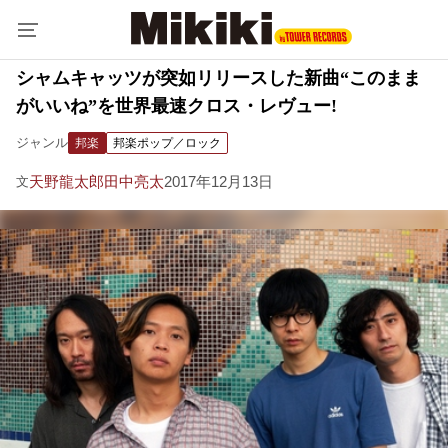
シャムキャッツが突如リリースした新曲“このまま
がいいね”を世界最速クロス・レヴュー!
ジャンル
邦楽
邦楽ポップ／ロック
天野龍太郎
田中亮太
2017年12月13日
文