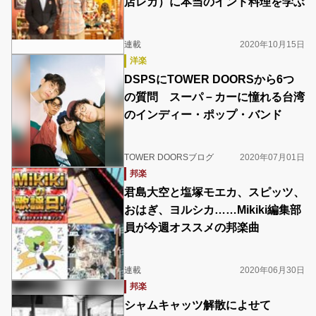
店レカ）に本当のインド料理を学ぶ
連載
2020年10月15日
洋楽
DSPSにTOWER DOORSから6つ
の質問 スーパ－カーに憧れる台湾
のインディー・ポップ・バンド
TOWER DOORSブログ
2020年07月01日
邦楽
君島大空と塩塚モエカ、スピッツ、
おはぎ、ヨルシカ……Mikiki編集部
員が今週オススメの邦楽曲
連載
2020年06月30日
邦楽
シャムキャッツ解散によせて