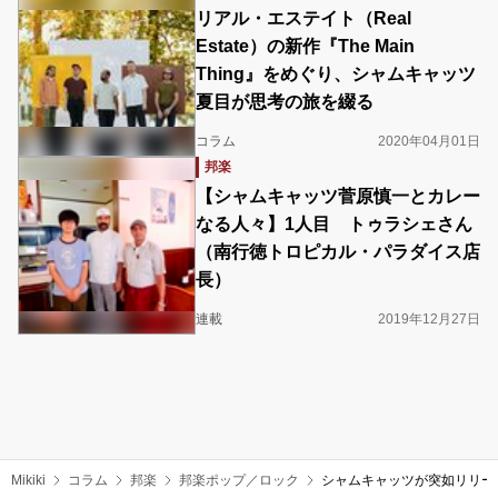
リアル・エステイト（Real
Estate）の新作『The Main
Thing』をめぐり、シャムキャッツ
夏目が思考の旅を綴る
コラム
2020年04月01日
邦楽
【シャムキャッツ菅原慎一とカレー
なる人々】1人目 トゥラシェさん
（南行徳トロピカル・パラダイス店
長）
連載
2019年12月27日
Mikiki
コラム
邦楽
邦楽ポップ／ロック
シャムキャッツが突如リリー