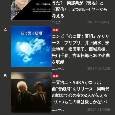
うた? 柴那典が〈現地〉と
〈配信〉、2つのレイヤーから
考える
コラム
2026年08月04日
邦楽
コンピ『心に響く夏唄』がリリ
ース プリプリ、井上陽水、安
全地帯、松田聖子、西城秀樹、
松山千春、吉田拓郎ら36の名曲
を収録
ニュース
2023年06月13日
邦楽
玉置浩二・ASKAがコラボ
曲“音銀河”をリリース 同時代
の戦友で心の友の2人が伝える
〈いつもこの世は愛しかない〉
ニュース
2026年08月08日