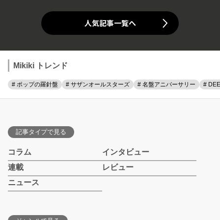
人気記事一覧へ
Mikiki トレンド
# ポップの羅針盤
# サザンオールスターズ
# 名盤アニバーサリー
# DE
記事タイプで見る
コラム
インタビュー
連載
レビュー
ニュース