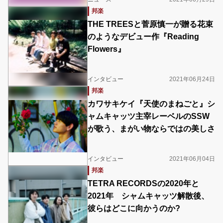
邦楽
THE TREESと菅原慎一が贈る花束
のようなデビュー作『Reading
Flowers』
インタビュー
2021年06月24日
邦楽
カワサキケイ『天使のまねごと』シ
ャムキャッツ主宰レーベルのSSW
が歌う、まがい物ならではの美しさ
インタビュー
2021年06月04日
邦楽
TETRA RECORDSの2020年と
2021年 シャムキャッツ解散後、
彼らはどこに向かうのか?