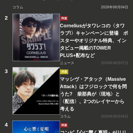
コラム
2026年08月04日
邦楽
Corneliusがタワレコの〈タワ
ラブ!〉キャンペーンに登場 ポ
スターやオリジナル特典、イン
タビュー掲載のTOWER
PLUS+配布など
ニュース
2026年08月07日
洋楽
マッシヴ・アタック（Massive
Attack）はフジロックで何を問
うた? 柴那典が〈現地〉と
〈配信〉、2つのレイヤーから
考える
コラム
2026年08月04日
邦楽
コンピ『心に響く夏唄』がリリ