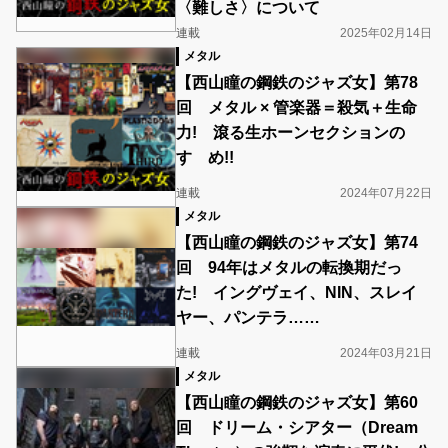
〈難しさ〉について
連載
2025年02月14日
メタル
【西山瞳の鋼鉄のジャズ女】第78
回 メタル × 管楽器＝殺気＋生命
力! 滾る生ホーンセクションの
すゝめ!!
連載
2024年07月22日
メタル
【西山瞳の鋼鉄のジャズ女】第74
回 94年はメタルの転換期だっ
た! イングヴェイ、NIN、スレイ
ヤー、パンテラ……
連載
2024年03月21日
メタル
【西山瞳の鋼鉄のジャズ女】第60
回 ドリーム・シアター（Dream