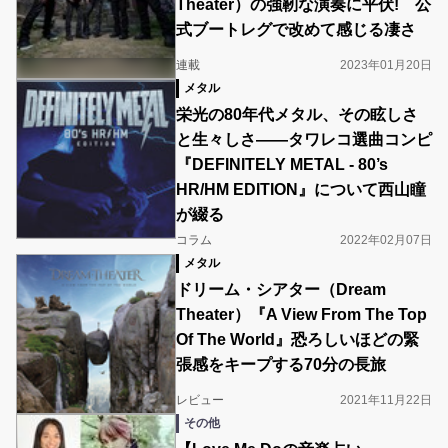
Theater）の強靭な演奏に平伏! 公
式ブートレグで改めて感じる凄さ
連載
2023年01月20日
メタル
栄光の80年代メタル、その眩しさ
と生々しさ――タワレコ選曲コンピ
『DEFINITELY METAL - 80’s
HR/HM EDITION』について西山瞳
が綴る
コラム
2022年02月07日
メタル
ドリーム・シアター（Dream
Theater）『A View From The Top
Of The World』恐ろしいほどの緊
張感をキープする70分の長旅
レビュー
2021年11月22日
その他