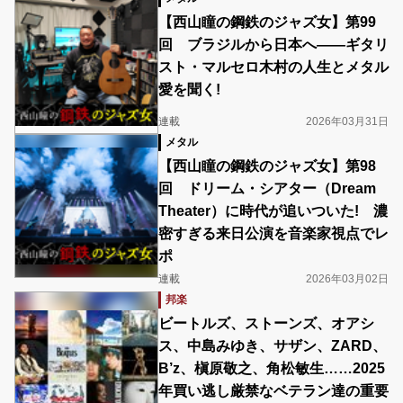
【西山瞳の鋼鉄のジャズ女】第99
回 ブラジルから日本へ――ギタリ
スト・マルセロ木村の人生とメタル
愛を聞く!
連載
2026年03月31日
メタル
【西山瞳の鋼鉄のジャズ女】第98
回 ドリーム・シアター（Dream
Theater）に時代が追いついた! 濃
密すぎる来日公演を音楽家視点でレ
ポ
連載
2026年03月02日
邦楽
ビートルズ、ストーンズ、オアシ
ス、中島みゆき、サザン、ZARD、
B’z、槇原敬之、角松敏生……2025
年買い逃し厳禁なベテラン達の重要