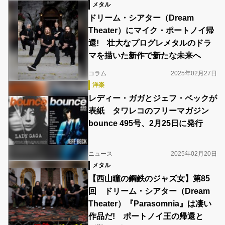
メタル
ドリーム・シアター（Dream
Theater）にマイク・ポートノイ帰
還! 壮大なプログレメタルのドラ
マを描いた新作で新たな未来へ
コラム
2025年02月27日
洋楽
レディー・ガガとジェフ・ベックが
表紙 タワレコのフリーマガジン
bounce 495号、2月25日に発行
ニュース
2025年02月20日
メタル
【西山瞳の鋼鉄のジャズ女】第85
回 ドリーム・シアター（Dream
Theater）『Parasomnia』は凄い
作品だ! ポートノイ王の帰還と