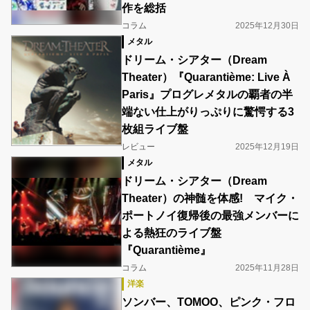
作を総括
コラム
2025年12月30日
メタル
ドリーム・シアター（Dream
Theater）『Quarantième: Live À
Paris』プログレメタルの覇者の半
端ない仕上がりっぷりに驚愕する3
枚組ライブ盤
レビュー
2025年12月19日
メタル
ドリーム・シアター（Dream
Theater）の神髄を体感! マイク・
ポートノイ復帰後の最強メンバーに
よる熱狂のライブ盤
『Quarantième』
コラム
2025年11月28日
洋楽
ソンバー、TOMOO、ピンク・フロ