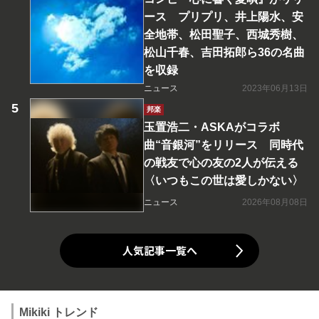
ース プリプリ、井上陽水、安
全地帯、松田聖子、西城秀樹、
松山千春、吉田拓郎ら36の名曲
を収録
ニュース
2023年06月13日
邦楽
玉置浩二・ASKAがコラボ
曲“音銀河”をリリース 同時代
の戦友で心の友の2人が伝える
〈いつもこの世は愛しかない〉
ニュース
2026年08月08日
人気記事一覧へ
Mikiki トレンド