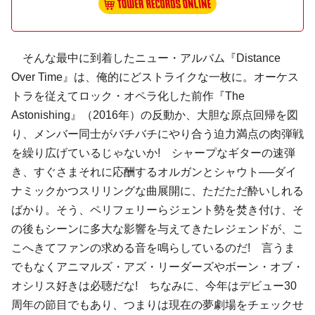
そんな最中に到着したニュー・アルバム『Distance
Over Time』は、俺的にどストライクな一枚に。オーケス
トラを従えてロック・オペラ化した前作『The
Astonishing』（2016年）の反動か、大胆な原点回帰を図
り、メンバー同士がバチバチにやり合う迫力満点の肉弾戦
を繰り広げているじゃないか! シャープなギターの速弾
き、すぐさまそれに応酬するオルガンとシャウト──ダイ
ナミックかつスリリングな曲展開に、ただただ酔いしれる
ばかり。そう、ペリフェリーらジェント勢を焚き付け、そ
の後もシーンに多大な影響を与えてきたレジェンドが、こ
こへきてファンの求める音を鳴らしているのだ! 言うま
でもなくアニマルズ・アズ・リーダーズやボーン・オブ・
オシリス好きは必聴だな! ちなみに、今年はデビュー30
周年の節目でもあり、つまりは現在の夢劇場をチェックせ