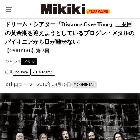
ドリーム・シアター『Distance Over Time』三度目
の黄金期を迎えようとしているプログレ・メタルの
パイオニアから目が離せない!
【OSHIETAL】第95回
ジャンル
メタル
出典
bounce
2019 March
山口コージー
2019年03月15日
文
# OSHIETAL