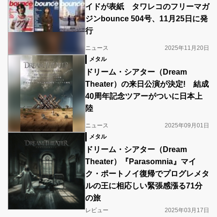
イドが表紙 タワレコのフリーマガ
ジンbounce 504号、11月25日に発
行
ニュース
2025年11月20日
メタル
ドリーム・シアター（Dream
Theater）の来日公演が決定! 結成
40周年記念ツアーがついに日本上
陸
ニュース
2025年09月01日
メタル
ドリーム・シアター（Dream
Theater）『Parasomnia』マイ
ク・ポートノイ復帰でプログレメタ
ルの王に相応しい緊張感漲る71分
の旅
レビュー
2025年03月17日