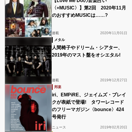
【Love Me Doの音楽占い
〈+MUSIC〉】第2回 2020年11月
のおすすめMUSICは……?
連載
2020年11月01日
メタル
人間椅子やドリーム・シアター、
2019年のマスト盤をオシエタル!
連載
2019年12月27日
邦楽
iri、EMPiRE、ジェイムズ・ブレイ
クが表紙で登場! タワーレコード
のフリーマガジン〈bounce〉424
号発行
ニュース
2019年02月20日