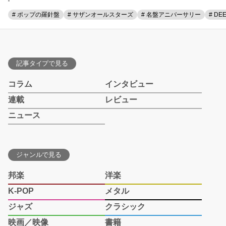
# ポップの羅針盤
# サザンオールスターズ
# 名盤アニバーサリー
# DE
記事タイプで見る
コラム
インタビュー
連載
レビュー
ニュース
ジャンルで見る
邦楽
洋楽
K-POP
メタル
ジャズ
クラシック
映画／映像
書籍